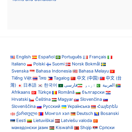
English
Español
Português
Français
Italiano
Polski
Suomi
Norsk Bokmål
Svenska
Bahasa Indonesia
Bahasa Melayu
Tiếng Việt
ไทย
Tagalog
中文 (中国)
中文 (台
灣)
日本語
한국어
فارسی
اردو
العربية
Afrikaans
Türkçe
Română
български
Hrvatski
Čeština
Magyar
Slovenčina
Slovenščina
Русский
Українська
Հայերեն
ქართული
Монгол хэл
Deutsch
Bosanski
Eesti
Lietuviškai
Latviešu valoda
македонски јазик
Kiswahili
Shqip
Српски