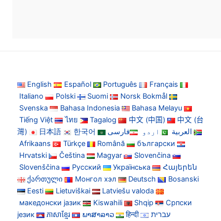
English
Español
Português
Français
Italiano
Polski
Suomi
Norsk Bokmål
Svenska
Bahasa Indonesia
Bahasa Melayu
Tiếng Việt
ไทย
Tagalog
中文 (中国)
中文 (台
灣)
日本語
한국어
فارسی
اردو
العربية
Afrikaans
Türkçe
Română
български
Hrvatski
Čeština
Magyar
Slovenčina
Slovenščina
Русский
Українська
Հայերեն
ქართული
Монгол хэл
Deutsch
Bosanski
Eesti
Lietuviškai
Latviešu valoda
македонски јазик
Kiswahili
Shqip
Српски
језик
ភាសាខ្មែរ
ພາສາລາວ
हिन्दी
עברית