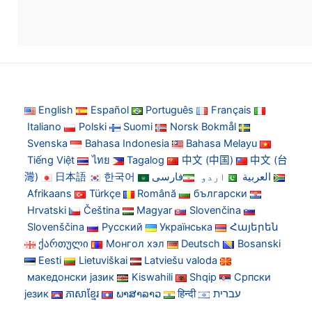
English
Español
Português
Français
Italiano
Polski
Suomi
Norsk Bokmål
Svenska
Bahasa Indonesia
Bahasa Melayu
Tiếng Việt
ไทย
Tagalog
中文 (中国)
中文 (台
灣)
日本語
한국어
فارسی
اردو
العربية
Afrikaans
Türkçe
Română
български
Hrvatski
Čeština
Magyar
Slovenčina
Slovenščina
Русский
Українська
Հայերեն
ქართული
Монгол хэл
Deutsch
Bosanski
Eesti
Lietuviškai
Latviešu valoda
македонски јазик
Kiswahili
Shqip
Српски
језик
ភាសាខ្មែរ
ພາສາລາວ
हिन्दी
עברית