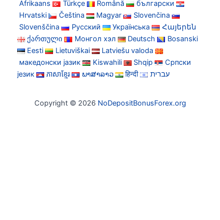
Afrikaans
Türkçe
Română
български
Hrvatski
Čeština
Magyar
Slovenčina
Slovenščina
Русский
Українська
Հայերեն
ქართული
Монгол хэл
Deutsch
Bosanski
Eesti
Lietuviškai
Latviešu valoda
македонски јазик
Kiswahili
Shqip
Српски
језик
ភាសាខ្មែរ
ພາສາລາວ
हिन्दी
עברית
Copyright © 2026
NoDepositBonusForex.org