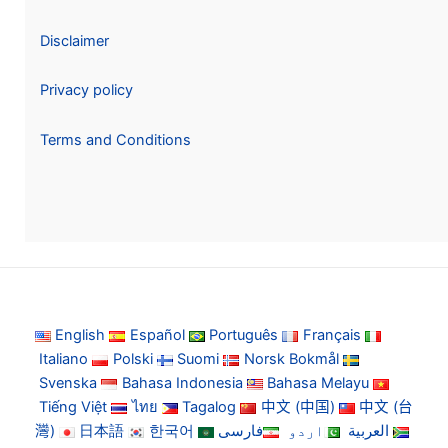
Disclaimer
Privacy policy
Terms and Conditions
English
Español
Português
Français
Italiano
Polski
Suomi
Norsk Bokmål
Svenska
Bahasa Indonesia
Bahasa Melayu
Tiếng Việt
ไทย
Tagalog
中文 (中国)
中文 (台
灣)
日本語
한국어
فارسی
اردو
العربية