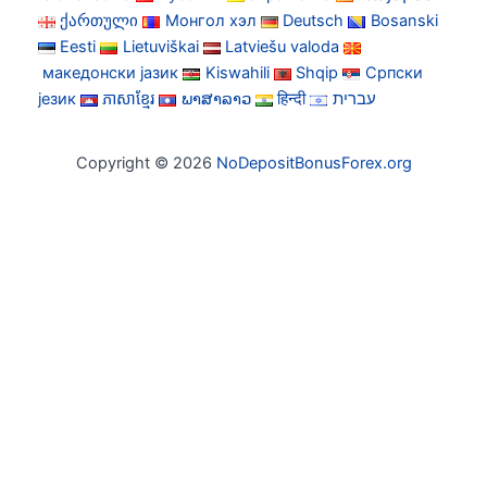
ქართული
Монгол хэл
Deutsch
Bosanski
Eesti
Lietuviškai
Latviešu valoda
македонски јазик
Kiswahili
Shqip
Српски
језик
ភាសាខ្មែរ
ພາສາລາວ
हिन्दी
עברית
Copyright © 2026
NoDepositBonusForex.org