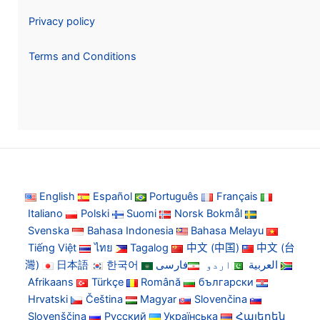
Privacy policy
Terms and Conditions
English
Español
Português
Français
Italiano
Polski
Suomi
Norsk Bokmål
Svenska
Bahasa Indonesia
Bahasa Melayu
Tiếng Việt
ไทย
Tagalog
中文 (中国)
中文 (台
灣)
日本語
한국어
فارسی
اردو
العربية
Afrikaans
Türkçe
Română
български
Hrvatski
Čeština
Magyar
Slovenčina
Slovenščina
Русский
Українська
Հայերեն