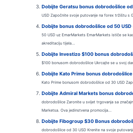
Dobijte Geratsu bonus dobrodošlice o
USD Započnite svoje putovanje na forex tržištu s 
Dobijte bonus dobrodošlice od 50 US
50 USD uz EmarMarkets EmarMarkets ističe se kao 
akreditaciju tijela...
Dobijte Investizo $100 bonus dobrodoš
$100 bonusom dobrodošlice Ukrcajte se u svoj dan 
Dobijte Kato Prime bonus dobrodošlic
Kato Prime bonusom dobrodošlice od 30 USD Započn
Dobijte Admiral Markets bonus dobrod
dobrodošlice Zaronite u svijet trgovanja sa znač
Marketsa. Ova jedinstvena promocija...
Dobijte Fibogroup $30 Bonus dobrodoš
dobrodošlice od 30 USD Krenite na svoje putovan