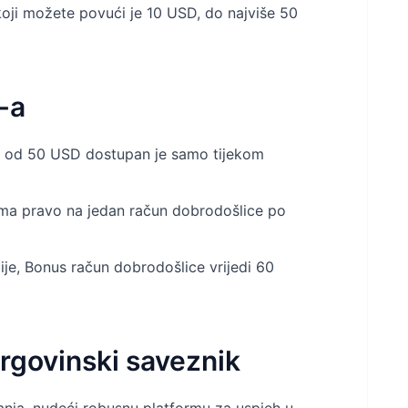
koji možete povući je 10 USD, do najviše 50
-a
 od 50 USD dostupan je samo tijekom
 ima pravo na jedan račun dobrodošlice po
ije, Bonus račun dobrodošlice vrijedi 60
trgovinski saveznik
anja, nudeći robusnu platformu za uspjeh u