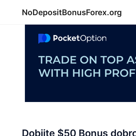
Skip
NoDepositBonusForex.org
to
content
Dobijte $50 Bonus dobro