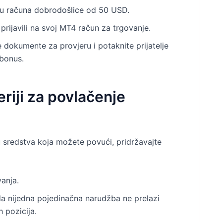
stu računa dobrodošlice od 50 USD.
 prijavili na svoj MT4 račun za trgovanje.
 dokumente za provjeru i potaknite prijatelje
 bonus.
eriji za povlačenje
u sredstva koja možete povući, pridržavajte
anja.
da nijedna pojedinačna narudžba ne prelazi
 pozicija.