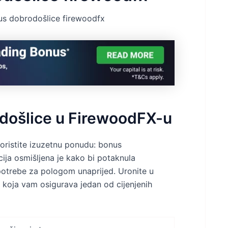
us dobrodošlice firewoodfx
došlice u FirewoodFX-u
oristite izuzetnu ponudu: bonus
ja osmišljena je kako bi potaknula
 potrebe za pologom unaprijed. Uronite u
 koja vam osigurava jedan od cijenjenih