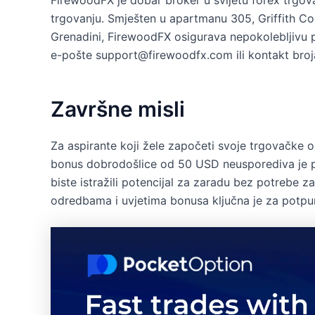
trgovanju. Smješten u apartmanu 305, Griffith Co
Grenadini, FirewoodFX osigurava nepokolebljivu
e-pošte support@firewoodfx.com ili kontakt br
Završne misli
Za aspirante koji žele započeti svoje trgovačke 
bonus dobrodošlice od 50 USD neusporediva je pri
biste istražili potencijal za zaradu bez potrebe
odredbama i uvjetima bonusa ključna je za potpu