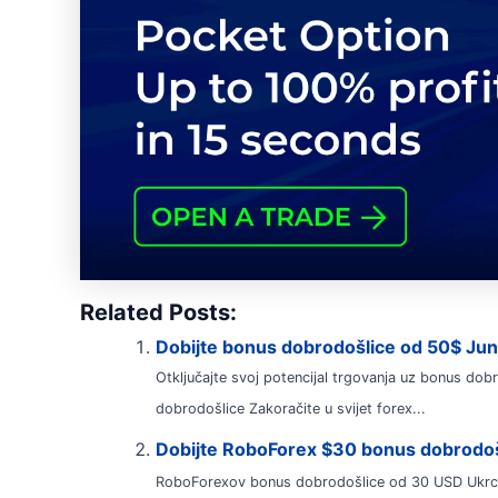
Related Posts:
Dobijte bonus dobrodošlice od 50$ Ju
Otključajte svoj potencijal trgovanja uz bonus d
dobrodošlice Zakoračite u svijet forex...
Dobijte RoboForex $30 bonus dobrodoš
RoboForexov bonus dobrodošlice od 30 USD Ukrcaj