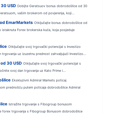
d 30 USD
Dobijte Geratsuov bonus dobrodošlice od 30
Geratsuom, vašim brokerom od povjerenja, koji...
D od EmarMarkets
Otključajte bonus dobrodošlice od
istaknuta Forex brokerska kuća, koja posjeduje
lice
Otključajte svoj trgovački potencijal s Investizo
trgovanja uz izuzetnu prednost zahvaljujući Investizo...
e od 30 USD
Otključajte svoj trgovački potencijal s
ite svoj dan trgovanja uz Kato Prime i...
ošlice
Ekskluzivni Admiral Markets poticaj
ajnom prednošću putem poticaja dobrodošlice Admiral
lice
Istražite trgovanje s Fibogroup bonusom
je forex trgovanja s Fibogroup Bonusom dobrodošlice