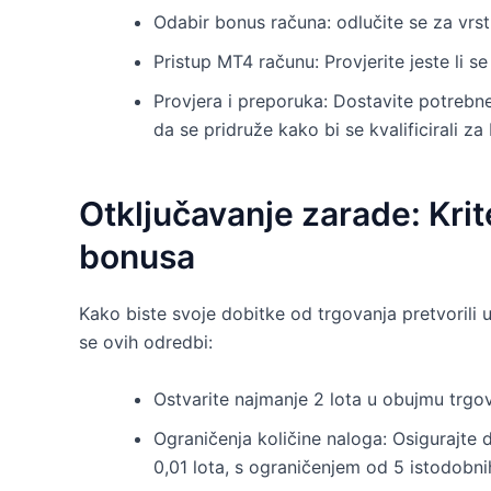
Odabir bonus računa: odlučite se za vr
Pristup MT4 računu: Provjerite jeste li se
Provjera i preporuka: Dostavite potrebne
da se pridruže kako bi se kvalificirali za
Otključavanje zarade: Krit
bonusa
Kako biste svoje dobitke od trgovanja pretvorili 
se ovih odredbi:
Ostvarite najmanje 2 lota u obujmu trgov
Ograničenja količine naloga: Osigurajte 
0,01 lota, s ograničenjem od 5 istodobnih