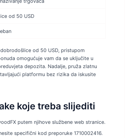
naživanje trgovaca
lice od 50 USD
reban
 dobrodošlice od 50 USD, pristupom
ponuda omogućuje vam da se uključite u
preduvjeta depozita. Nadalje, pruža zlatnu
tavljajući platformu bez rizika da iskusite
ke koje treba slijediti
rewoodFX putem njihove službene web stranice.
nesite specifični kod preporuke 1710002416.