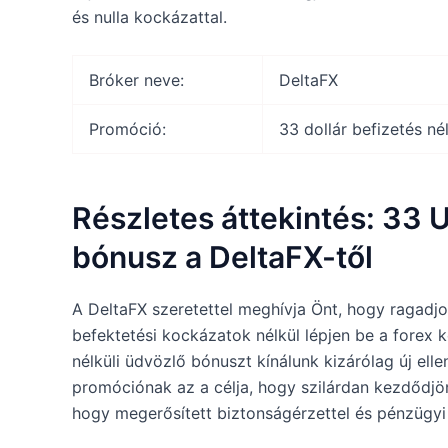
és nulla kockázattal.
Bróker neve:
DeltaFX
Promóció:
33 dollár befizetés né
Részletes áttekintés: 33 U
bónusz a DeltaFX-től
A DeltaFX szeretettel meghívja Önt, hogy ragadj
befektetési kockázatok nélkül lépjen be a forex
nélküli üdvözlő bónuszt kínálunk kizárólag új ell
promóciónak az a célja, hogy szilárdan kezdődjö
hogy megerősített biztonságérzettel és pénzügyi 