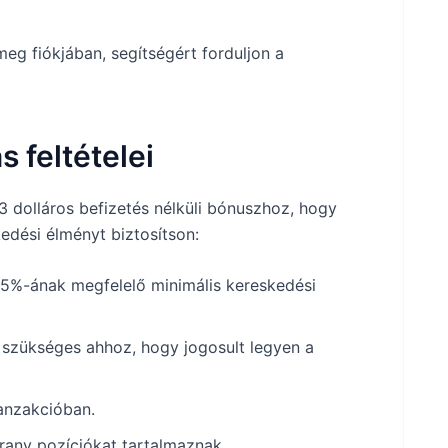
eg fiókjában, segítségért forduljon a
s feltételei
3 dolláros befizetés nélküli bónuszhoz, hogy
edési élményt biztosítson:
5%-ának megfelelő minimális kereskedési
szükséges ahhoz, hogy jogosult legyen a
ranzakcióban.
rany pozíciókat tartalmaznak.