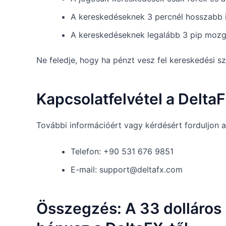
A kereskedéseknek 3 percnél hosszabb id
A kereskedéseknek legalább 3 pip mozgá
Ne feledje, hogy ha pénzt vesz fel kereskedési sz
Kapcsolatfelvétel a Delta
További információért vagy kérdésért forduljon a
Telefon: +90 531 676 9851
E-mail: support@deltafx.com
Összegzés: A 33 dolláros 