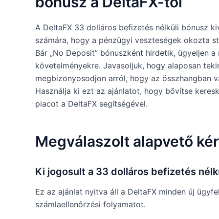
bónusz a DeltaFX-től
A DeltaFX 33 dolláros befizetés nélküli bónusz k
számára, hogy a pénzügyi veszteségek okozta str
Bár „No Deposit” bónuszként hirdetik, ügyeljen a
követelményekre. Javasoljuk, hogy alaposan tekin
megbizonyosodjon arról, hogy az összhangban van
Használja ki ezt az ajánlatot, hogy bővítse keres
piacot a DeltaFX segítségével.
Megválaszolt alapvető ké
Ki jogosult a 33 dolláros befizetés nél
Ez az ajánlat nyitva áll a DeltaFX minden új ügyfe
számlaellenőrzési folyamatot.