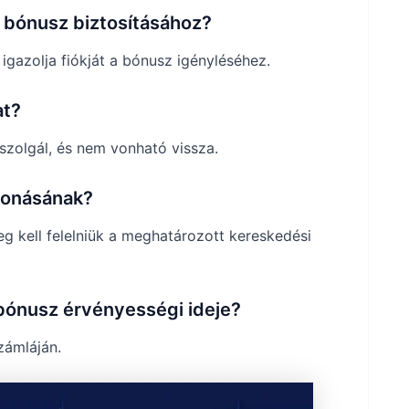
i bónusz biztosításához?
igazolja fiókját a bónusz igényléséhez.
at?
szolgál, és nem vonható vissza.
ivonásának?
 kell felelniük a meghatározott kereskedési
 bónusz érvényességi ideje?
zámláján.