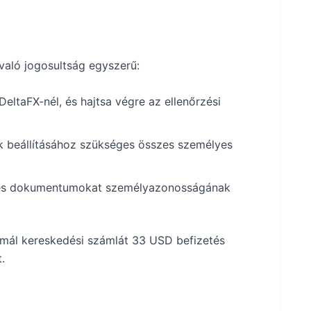
 való jogosultság egyszerű:
DeltaFX-nél, és hajtsa végre az ellenőrzési
k beállításához szükséges összes személyes
ges dokumentumokat személyazonosságának
ormál kereskedési számlát 33 USD befizetés
.