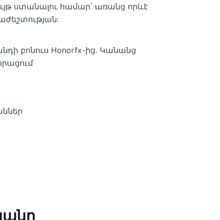
ւյթ ստանալու համար՝ առանց որևէ
աժեշտության:
նդի բոնուս Honorfx-ից. Կանանց
որացում
ններ
յանը