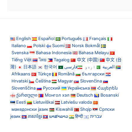
English
Español
Português
Français
Italiano
Polski
Suomi
Norsk Bokmål
Svenska
Bahasa Indonesia
Bahasa Melayu
Tiếng Việt
ไทย
Tagalog
中文 (中国)
中文 (台
灣)
日本語
한국어
فارسی
اردو
العربية
Afrikaans
Türkçe
Română
български
Hrvatski
Čeština
Magyar
Slovenčina
Slovenščina
Русский
Українська
Հայերեն
ქართული
Монгол хэл
Deutsch
Bosanski
Eesti
Lietuviškai
Latviešu valoda
македонски јазик
Kiswahili
Shqip
Српски
језик
ភាសាខ្មែរ
ພາສາລາວ
हिन्दी
עברית