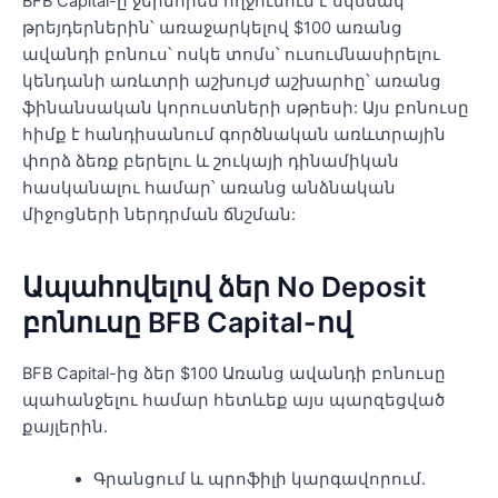
BFB Capital-ը ջերմորեն ողջունում է սկսնակ
թրեյդերներին՝ առաջարկելով $100 առանց
ավանդի բոնուս՝ ոսկե տոմս՝ ուսումնասիրելու
կենդանի առևտրի աշխույժ աշխարհը՝ առանց
ֆինանսական կորուստների սթրեսի: Այս բոնուսը
հիմք է հանդիսանում գործնական առևտրային
փորձ ձեռք բերելու և շուկայի դինամիկան
հասկանալու համար՝ առանց անձնական
միջոցների ներդրման ճնշման:
Ապահովելով ձեր No Deposit
բոնուսը BFB Capital-ով
BFB Capital-ից ձեր $100 Առանց ավանդի բոնուսը
պահանջելու համար հետևեք այս պարզեցված
քայլերին.
Գրանցում և պրոֆիլի կարգավորում.