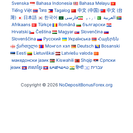
Svenska
Bahasa Indonesia
Bahasa Melayu
Tiếng Việt
ไทย
Tagalog
中文 (中国)
中文 (台
灣)
日本語
한국어
فارسی
اردو
العربية
Afrikaans
Türkçe
Română
български
Hrvatski
Čeština
Magyar
Slovenčina
Slovenščina
Русский
Українська
Հայերեն
ქართული
Монгол хэл
Deutsch
Bosanski
Eesti
Lietuviškai
Latviešu valoda
македонски јазик
Kiswahili
Shqip
Српски
језик
ភាសាខ្មែរ
ພາສາລາວ
हिन्दी
עברית
Copyright © 2026
NoDepositBonusForex.org