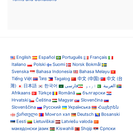
English
Español
Português
Français
Italiano
Polski
Suomi
Norsk Bokmål
Svenska
Bahasa Indonesia
Bahasa Melayu
Tiếng Việt
ไทย
Tagalog
中文 (中国)
中文 (台
灣)
日本語
한국어
فارسی
اردو
العربية
Afrikaans
Türkçe
Română
български
Hrvatski
Čeština
Magyar
Slovenčina
Slovenščina
Русский
Українська
Հայերեն
ქართული
Монгол хэл
Deutsch
Bosanski
Eesti
Lietuviškai
Latviešu valoda
македонски јазик
Kiswahili
Shqip
Српски