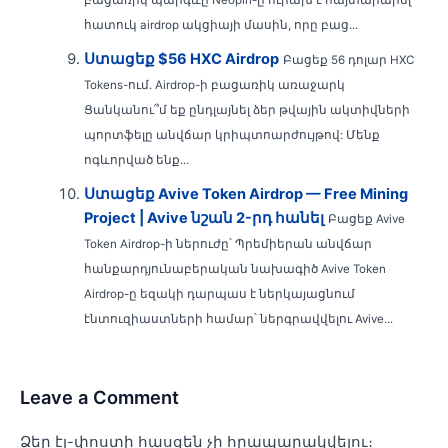
հատուկ airdrop ակցիայի մասին, որը բաց...
Ստացեք $56 HXC Airdrop
Բացեք 56 դոլար HXC
Tokens-ում. Airdrop-ի բացառիկ առաջարկ
Ցանկանու՞մ եք ընդլայնել ձեր թվային ակտիվների
պորտֆելը անվճար կրիպտոարժույթով: Մենք
ոգևորված ենք...
Ստացեք Avive Token Airdrop — Free Mining
Project | Avive նշան 2-րդ հանել
Բացեք Avive
Token Airdrop-ի ներուժը՝ Պրեմիերան անվճար
հանքարդյունաբերական նախագիծ Avive Token
Airdrop-ը եզակի դարպաս է ներկայացնում
էնտուզիաստների համար՝ ներգրավվելու Avive...
Leave a Comment
Ձեր էլ-փոստի հասցեն չի հրապարակվելու։