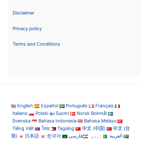
Disclaimer
Privacy policy
Terms and Conditions
English
Español
Português
Français
Italiano
Polski
Suomi
Norsk Bokmål
Svenska
Bahasa Indonesia
Bahasa Melayu
Tiếng Việt
ไทย
Tagalog
中文 (中国)
中文 (台
灣)
日本語
한국어
فارسی
اردو
العربية