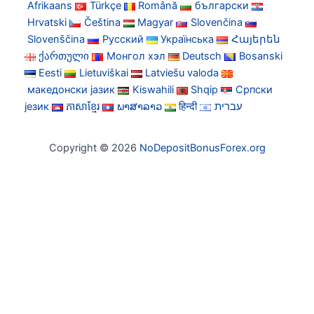
Afrikaans
Türkçe
Română
български
Hrvatski
Čeština
Magyar
Slovenčina
Slovenščina
Русский
Українська
Հայերեն
ქართული
Монгол хэл
Deutsch
Bosanski
Eesti
Lietuviškai
Latviešu valoda
македонски јазик
Kiswahili
Shqip
Српски
језик
ភាសាខ្មែរ
ພາສາລາວ
हिन्दी
עברית
Copyright © 2026
NoDepositBonusForex.org