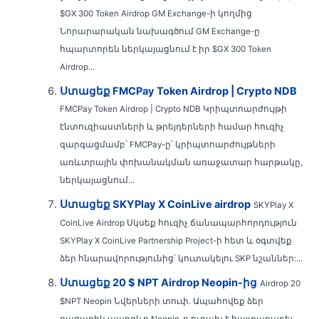
$GX 300 Token Airdrop GM Exchange-ի կողմից
Նորարարական նախագծում GM Exchange-ը
հպարտորեն ներկայացնում է իր $GX 300 Token
Airdrop...
Ստացեք FMCPay Token Airdrop | Crypto NDB
FMCPay Token Airdrop | Crypto NDB Կրիպտոարժույթի
էնտուզիաստների և թրեյդերների համար հուզիչ
զարգացմամբ՝ FMCPay-ը՝ կրիպտոարժույթների
առևտրային փոխանակման առաջատար հարթակը,
ներկայացնում...
Ստացեք SKYPlay X CoinLive airdrop
SKYPlay X
CoinLive Airdrop Սկսեք հուզիչ ճանապարհորդություն
SKYPlay X CoinLive Partnership Project-ի հետ և օգտվեք
ձեր հնարավորությունից՝ կուտակելու SKP նշաններ:...
Ստացեք 20 $ NPT Airdrop Neopin-ից
Airdrop 20
$NPT Neopin Նվերների տուփ. Ապահովեք ձեր
բացառիկ պարգևը Neopin-ը ուրախ է հայտարարել