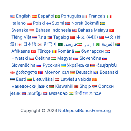
English
Español
Português
Français
Italiano
Polski
Suomi
Norsk Bokmål
Svenska
Bahasa Indonesia
Bahasa Melayu
Tiếng Việt
ไทย
Tagalog
中文 (中国)
中文 (台
灣)
日本語
한국어
فارسی
اردو
العربية
Afrikaans
Türkçe
Română
български
Hrvatski
Čeština
Magyar
Slovenčina
Slovenščina
Русский
Українська
Հայերեն
ქართული
Монгол хэл
Deutsch
Bosanski
Eesti
Lietuviškai
Latviešu valoda
македонски јазик
Kiswahili
Shqip
Српски
језик
ភាសាខ្មែរ
ພາສາລາວ
हिन्दी
עברית
Copyright © 2026
NoDepositBonusForex.org