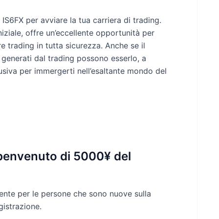
IS6FX per avviare la tua carriera di trading.
iziale, offre un’eccellente opportunità per
e trading in tutta sicurezza. Anche se il
ti generati dal trading possono esserlo, a
usiva per immergerti nell’esaltante mondo del
di benvenuto di 5000¥ del
nte per le persone che sono nuove sulla
gistrazione.