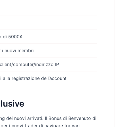
o di 5000¥
 i nuovi membri
client/computer/indirizzo IP
i alla registrazione dell’account
lusive
ng dei nuovi arrivati. Il Bonus di Benvenuto di
er i nuovi trader di navigare tra vari