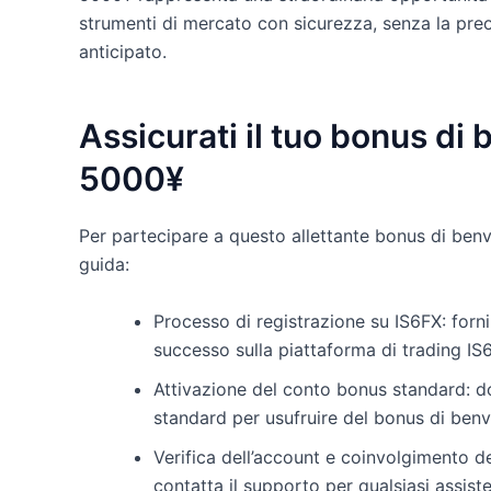
strumenti di mercato con sicurezza, senza la pre
anticipato.
Assicurati il ​​tuo bonus d
5000¥
Per partecipare a questo allettante bonus di benve
guida:
Processo di registrazione su IS6FX: fornir
successo sulla piattaforma di trading IS
Attivazione del conto bonus standard: d
standard per usufruire del bonus di ben
Verifica dell’account e coinvolgimento del
contatta il supporto per qualsiasi assist