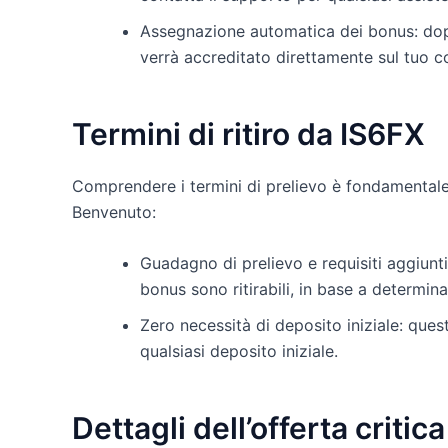
Assegnazione automatica dei bonus: dopo
verrà accreditato direttamente sul tuo c
Termini di ritiro da IS6FX
Comprendere i termini di prelievo è fondamentale
Benvenuto:
Guadagno di prelievo e requisiti aggiuntivi
bonus sono ritirabili, in base a determina
Zero necessità di deposito iniziale: ques
qualsiasi deposito iniziale.
Dettagli dell’offerta critica