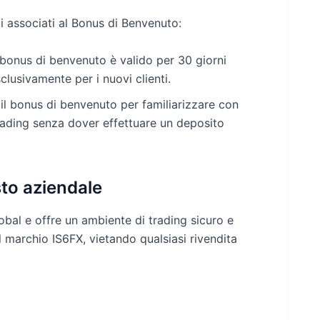
i associati al Bonus di Benvenuto:
l bonus di benvenuto è valido per 30 giorni
clusivamente per i nuovi clienti.
 il bonus di benvenuto per familiarizzare con
trading senza dover effettuare un deposito
to aziendale
al e offre un ambiente di trading sicuro e
el marchio IS6FX, vietando qualsiasi rivendita