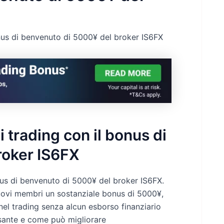
nus di benvenuto di 5000¥ del broker IS6FX
i trading con il bonus di
roker IS6FX
onus di benvenuto di 5000¥ del broker IS6FX.
ovi membri un sostanziale bonus di 5000¥,
nel trading senza alcun esborso finanziario
essante e come può migliorare