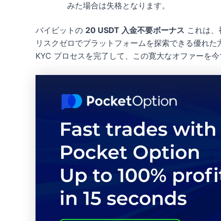
みた場合は失格となります。
バイビットの
20 USDT 入金不要ボーナス
これは、
リスクゼロでプラットフォームを探索できる優れた
KYC プロセスを完了して、この寛大なオファーを今