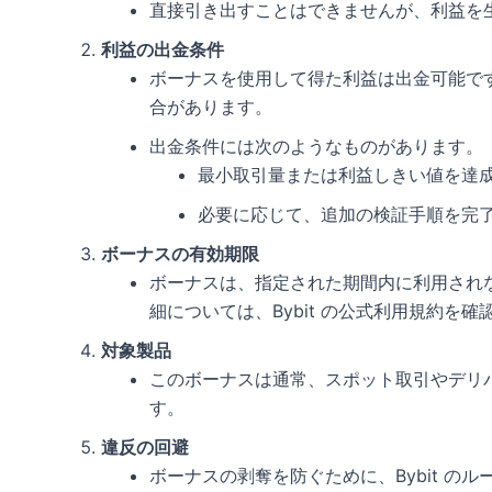
直接引き出すことはできませんが、利益を
利益の出金条件
ボーナスを使用して得た利益は出金可能で
合があります。
出金条件には次のようなものがあります。
最小取引量または利益しきい値を達
必要に応じて、追加の検証手順を完
ボーナスの有効期限
ボーナスは、指定された期間内に利用され
細については、Bybit の公式利用規約を
対象製品
このボーナスは通常、スポット取引やデリバテ
す。
違反の回避
ボーナスの剥奪を防ぐために、Bybit の