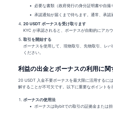
必要な書類（政府発行の身分証明書や自撮
承認通知が届くまで待ちます。通常、承認
20 USDT ボーナスを受け取ります
KYC が承認されると、ボーナスが自動的にアカ
取引を開始する
ボーナスを使用して、現物取引、先物取引、レバレッ
ください。
利益の出金とボーナスの利用に関
20 USDT 入金不要ボーナスを最大限に活用する
解することが不可欠です。以下に重要なポイントを
ボーナスの使用法
ボーナスはBybitでの取引の証拠金または