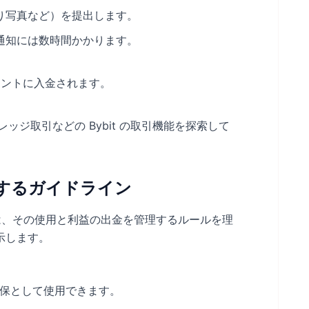
り写真など）を提出します。
通知には数時間かかります。
ウントに入金されます。
ジ取引などの Bybit の取引機能を探索して
するガイドライン
には、その使用と利益の出金を管理するルールを理
示します。
担保として使用できます。