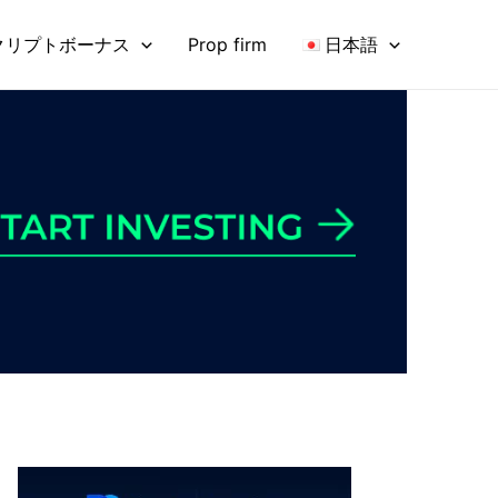
クリプトボーナス
Prop firm
日本語