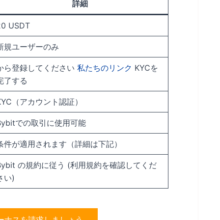
詳細
20 USDT
新規ユーザーのみ
から登録してください
私たちのリンク
KYCを
完了する
KYC（アカウント認証）
Bybitでの取引に使用可能
条件が適用されます（詳細は下記）
Bybit の規約に従う (利用規約を確認してくだ
さい)
不要ボーナスを請求しましょう