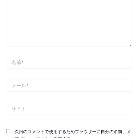
入
力…
名
前
*
メ
ー
ル
*
サ
イ
ト
次回のコメントで使用するためブラウザーに自分の名前、メ