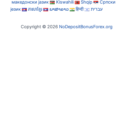
македонски јазик
Kiswahili
Shqip
Српски
језик
ភាសាខ្មែរ
ພາສາລາວ
हिन्दी
עברית
Copyright © 2026
NoDepositBonusForex.org