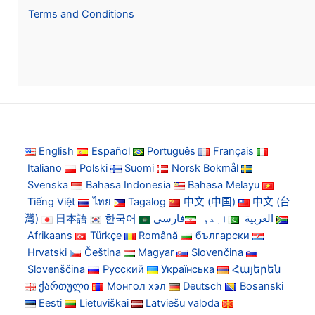
Terms and Conditions
English
Español
Português
Français
Italiano
Polski
Suomi
Norsk Bokmål
Svenska
Bahasa Indonesia
Bahasa Melayu
Tiếng Việt
ไทย
Tagalog
中文 (中国)
中文 (台
灣)
日本語
한국어
فارسی
اردو
العربية
Afrikaans
Türkçe
Română
български
Hrvatski
Čeština
Magyar
Slovenčina
Slovenščina
Русский
Українська
Հայերեն
ქართული
Монгол хэл
Deutsch
Bosanski
Eesti
Lietuviškai
Latviešu valoda