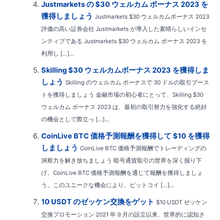
Justmarkets の $30 ウェルカム ボーナス 2023 を
獲得しましょう
Justmarkets $30 ウェルカムボーナス 2023
評価の高い証券会社 Justmarkets が導入した素晴らしいインセ
ンティブである Justmarkets $30 ウェルカム ボーナス 2023 を
利用し […]...
Skilling $30 ウェルカムボーナス 2023 を獲得しま
しょう
Skilling のウェルカム ボーナスで 30 ドルの取引ブース
トを獲得しましょう 金融市場の初心者にとって、Skilling $30
ウェルカム ボーナス 2023 は、最初の取引努力を強化する絶好
の機会として際立っ […]...
CoinLive BTC 価格予測報酬を獲得して $10 を獲得
しましょう
CoinLive BTC 価格予測報酬でトレーディングの
洞察力を解き放ちましょう 暗号通貨取引の世界を深く掘り下
げ、CoinLive BTC 価格予測報酬を通じて報酬を獲得しましょ
う。このユニークな機会により、ビットコイ […]...
10 USDT のゼッケン交換をゲット
$10 USDT ゼッケン
交換プロモーション 2021 年 9 月の設立以来、世界的に認知さ