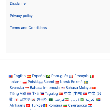
Disclaimer
Privacy policy
Terms and Conditions
English
Español
Português
Français
Italiano
Polski
Suomi
Norsk Bokmål
Svenska
Bahasa Indonesia
Bahasa Melayu
Tiếng Việt
ไทย
Tagalog
中文 (中国)
中文 (台
灣)
日本語
한국어
فارسی
اردو
العربية
Afrikaans
Türkçe
Română
български