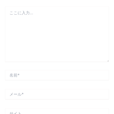
こ
こ
に
入
力…
名
前
*
メ
ー
ル
*
サ