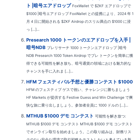
ト |暗号エアドロップ
FoxWallet で $ZKF エアドロップで
$1000 |暗号エアドロップ FoxWallet との提携により、2024 年 1
月 4 日に開始される $ZKF Airdrop のスリル満点の $1000 に浸
っ […]...
Presearch 1000 トークンのエアドロップを入手 |
暗号NDB
プレリサーチ 1000 トークンエアドロップ |暗号
NDB Presearch 1000 Token Airdrop でプレ トークンを簡単に獲
得できる可能性を解き放ち、暗号通貨の領域における魅力的な
チャンスを手に入れま […]...
HFM フェスティバル予想と優勝コンテスト $1000
HFM のフェスティブ ゲスで祝い、チャレンジに勝ちましょう
HF Markets が提供する Festive Guess and Win Challenge で爽
快な旅に乗り出しましょう。参加者全員に 1000 ドルの […]...
MTHUB $1000 デモ コンテスト
可能性を解き放つ:
MTHUB $1000 デモ コンテスト MTHUB $1000 デモ コンテスト
でオンライン取引を始めましょう。この取り組みは、財務リス
クのない安全な環境で取引戦略をテストしたいと考えている新