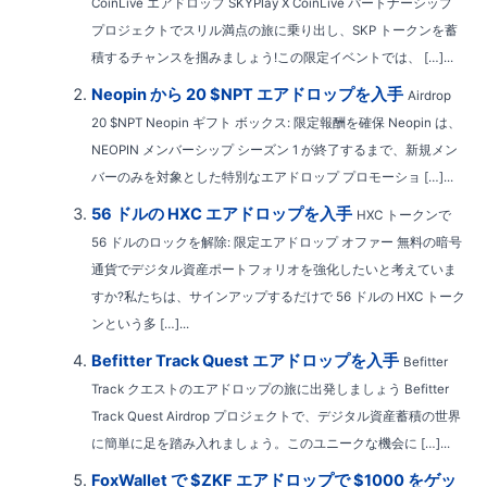
CoinLive エアドロップ SKYPlay X CoinLive パートナーシップ
プロジェクトでスリル満点の旅に乗り出し、SKP トークンを蓄
積するチャンスを掴みましょう!この限定イベントでは、 […]...
Neopin から 20 $NPT エアドロップを入手
Airdrop
20 $NPT Neopin ギフト ボックス: 限定報酬を確保 Neopin は、
NEOPIN メンバーシップ シーズン 1 が終了するまで、新規メン
バーのみを対象とした特別なエアドロップ プロモーショ […]...
56 ドルの HXC エアドロップを入手
HXC トークンで
56 ドルのロックを解除: 限定エアドロップ オファー 無料の暗号
通貨でデジタル資産ポートフォリオを強化したいと考えていま
すか?私たちは、サインアップするだけで 56 ドルの HXC トーク
ンという多 […]...
Befitter Track Quest エアドロップを入手
Befitter
Track クエストのエアドロップの旅に出発しましょう Befitter
Track Quest Airdrop プロジェクトで、デジタル資産蓄積の世界
に簡単に足を踏み入れましょう。このユニークな機会に […]...
FoxWallet で $ZKF エアドロップで $1000 をゲッ