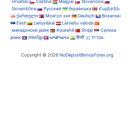
Hrvatski
Čeština
Magyar
Slovenčina
Slovenščina
Русский
Українська
Հայերեն
ქართული
Монгол хэл
Deutsch
Bosanski
Eesti
Lietuviškai
Latviešu valoda
македонски јазик
Kiswahili
Shqip
Српски
језик
ភាសាខ្មែរ
ພາສາລາວ
हिन्दी
עברית
Copyright © 2026
NoDepositBonusForex.org