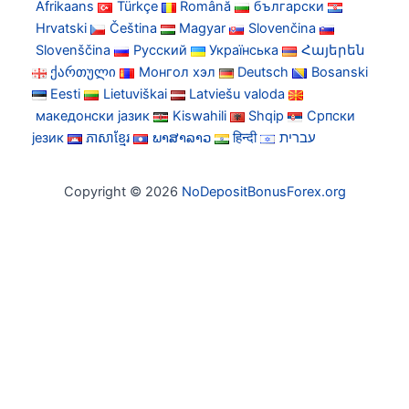
Afrikaans
Türkçe
Română
български
Hrvatski
Čeština
Magyar
Slovenčina
Slovenščina
Русский
Українська
Հայերեն
ქართული
Монгол хэл
Deutsch
Bosanski
Eesti
Lietuviškai
Latviešu valoda
македонски јазик
Kiswahili
Shqip
Српски
језик
ភាសាខ្មែរ
ພາສາລາວ
हिन्दी
עברית
Copyright © 2026
NoDepositBonusForex.org