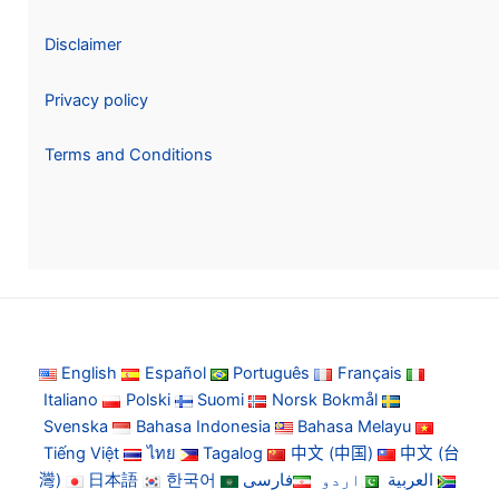
Disclaimer
Privacy policy
Terms and Conditions
English
Español
Português
Français
Italiano
Polski
Suomi
Norsk Bokmål
Svenska
Bahasa Indonesia
Bahasa Melayu
Tiếng Việt
ไทย
Tagalog
中文 (中国)
中文 (台
灣)
日本語
한국어
فارسی
اردو
العربية