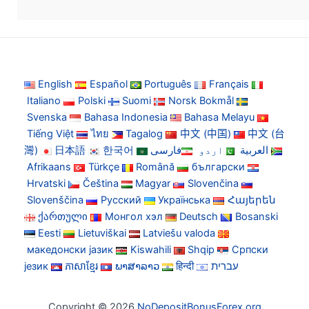
English
Español
Português
Français
Italiano
Polski
Suomi
Norsk Bokmål
Svenska
Bahasa Indonesia
Bahasa Melayu
Tiếng Việt
ไทย
Tagalog
中文 (中国)
中文 (台
灣)
日本語
한국어
فارسی
اردو
العربية
Afrikaans
Türkçe
Română
български
Hrvatski
Čeština
Magyar
Slovenčina
Slovenščina
Русский
Українська
Հայերեն
ქართული
Монгол хэл
Deutsch
Bosanski
Eesti
Lietuviškai
Latviešu valoda
македонски јазик
Kiswahili
Shqip
Српски
језик
ភាសាខ្មែរ
ພາສາລາວ
हिन्दी
עברית
Copyright © 2026
NoDepositBonusForex.org