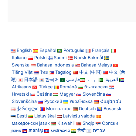
English
Español
Português
Français
Italiano
Polski
Suomi
Norsk Bokmål
Svenska
Bahasa Indonesia
Bahasa Melayu
Tiếng Việt
ไทย
Tagalog
中文 (中国)
中文 (台
灣)
日本語
한국어
فارسی
اردو
العربية
Afrikaans
Türkçe
Română
български
Hrvatski
Čeština
Magyar
Slovenčina
Slovenščina
Русский
Українська
Հայերեն
ქართული
Монгол хэл
Deutsch
Bosanski
Eesti
Lietuviškai
Latviešu valoda
македонски јазик
Kiswahili
Shqip
Српски
језик
ភាសាខ្មែរ
ພາສາລາວ
हिन्दी
עברית