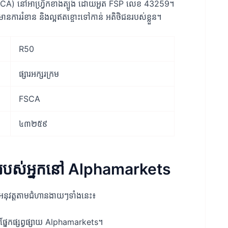
ថុ (FSCA) នៅអាហ្រ្វិកខាងត្បូង ដោយអួត FSP លេខ 43259។
នការរំខាន និងល្អឥតខ្ចោះទៅកាន់ អតិថិជនរបស់ខ្លួន។
R50
ផ្សារ​អក្សរ​ក្រម
FSCA
៤៣២៥៩
50 របស់អ្នកនៅ Alphamarkets
ូមអនុវត្តតាមជំហានងាយៗទាំងនេះ៖
្នែកផ្សព្វផ្សាយ Alphamarkets។