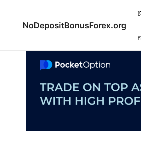
Skip
to
ប
content
NoDepositBonusForex.org
ក