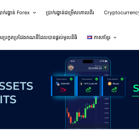
្រាក់រង្វាន់ Forex
ប្រាក់រង្វាន់ជម្រើសគោលពីរ
Cryptocurrenc
ារប្រកួតប្រជែងគណនីដែលបានផ្តល់មូលនិធិ
ភាសាខ្មែរ