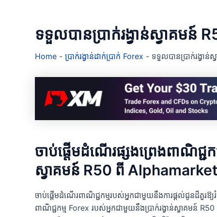
ទទួលបានប្រាក់រង្វាន់ស្វាគម
Home
-
ប្រាក់រង្វាន់ដាក់ប្រាក់ Forex
-
ទទួលបានប្រាក់រង្វាន
ចាប់ផ្តើមដំណើរផ្សងព្រេងពាណិជ្ជកម្
ស្វាគមន៍ R50 ពី Alphamarke
ចាប់ផ្តើមដំណើរពាណិជ្ជកម្មរបស់អ្នកជាមួយនឹងការផ្តល់ជូនដ៏គួរឱ
ពាណិជ្ជកម្ម Forex របស់អ្នកជាមួយនឹងប្រាក់រង្វាន់ស្វាគម