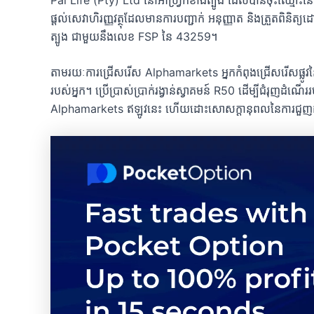
ផ្តល់សេវាហិរញ្ញវត្ថុដែលមានការបញ្ជាក់ អនុញ្ញាត និងត្រួតពិនិត្យដោ
ត្បូង ជាមួយនឹងលេខ FSP នៃ 43259។
តាមរយៈការជ្រើសរើស Alphamarkets អ្នកកំពុងជ្រើសរើសផ្លូវនៃទំ
របស់អ្នក។ ប្រើប្រាស់ប្រាក់រង្វាន់ស្វាគមន៍ R50 ដើម្បីជំរុញដំណើ
Alphamarkets ឥឡូវនេះ ហើយដោះសោសក្ដានុពលនៃការជួញដូរ 