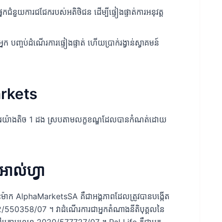
ែកជំនួយការជជែករបស់អតិថិជន ដើម្បីផ្ទៀងផ្ទាត់ការអនុវត្ត
អ្នក បញ្ចប់ដំណើរការផ្ទៀងផ្ទាត់ ហើយប្រាក់រង្វាន់ស្វាគមន៍
arkets
រជួញដូរយ៉ាងតិច 1 ដង ស្របតាមលក្ខខណ្ឌដែលបានកំណត់ដោយ
រអាល់ហ្វា
ះម៉ាក AlphaMarketsSA គឺជាអង្គភាពដែលត្រូវបានបង្កើត
22/550358/07 ។ វាដំណើរការជាអ្នកតំណាងនីតិបុគ្គលនៃ
ះនៅក្រោមលេខ 2020/577727/07 ។ Pal Life គឺជាអ្នក