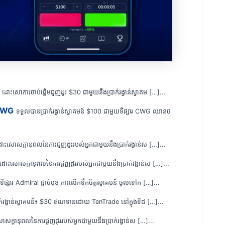
ដោះសោការចាប់ផ្តើមជួញដូរ $30 ជាមួយនឹងប្រាក់រង្វាន់ស្វាគម […]...
រ CWG
ទទួលបានប្រាក់រង្វាន់ស្វាគមន៍ $100 ជាមួយទីផ្សារ CWG ឈានច
ោះសោសក្តានុពលនៃការជួញដូររបស់អ្នកជាមួយនឹងប្រាក់រង្វាន់ស […]...
ដោះសោសក្តានុពលនៃការជួញដូររបស់អ្នកជាមួយនឹងប្រាក់រង្វាន់ស […]...
ទីផ្សារ Admiral ផ្តាច់មុខ ការលើកទឹកចិត្តស្វាគមន៍ ចូលទៅក […]...
ាក់រង្វាន់ស្វាគមន៍៖ $30 ឥណទានដោយ TenTrade នៅក្នុងទិដ […]...
សក្តានុពលនៃការជួញដូររបស់អ្នកជាមួយនឹងប្រាក់រង្វាន់ស […]...