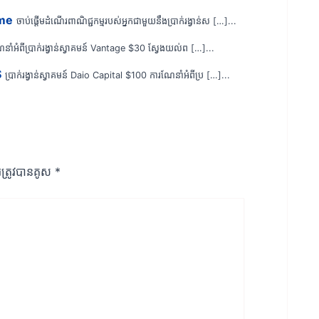
ime
ចាប់ផ្តើមដំណើរពាណិជ្ជកម្មរបស់អ្នកជាមួយនឹងប្រាក់រង្វាន់ស […]...
នាំអំពីប្រាក់រង្វាន់ស្វាគមន៍ Vantage $30 ស្វែងយល់ព […]...
$
ប្រាក់រង្វាន់ស្វាគមន៍ Daio Capital $100 ការណែនាំអំពីប្រ […]...
រ​ត្រូវ​បាន​គូស
*