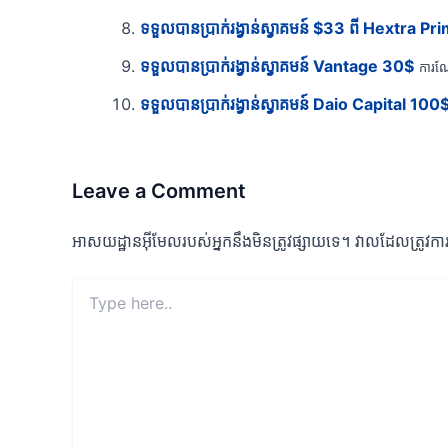
ទទួលបានប្រាក់រង្វាន់ស្វាគមន៍ $33 ពី Hextra Pr
ទទួលបានប្រាក់រង្វាន់ស្វាគមន៍ Vantage 30$
ការណែ
ទទួលបានប្រាក់រង្វាន់ស្វាគមន៍ Daio Capital 100
Leave a Comment
អាសយដ្ឋាន​អ៊ីមែល​របស់​អ្នក​នឹង​មិន​ត្រូវ​ផ្សាយ​ទេ។
វាល​ដែល​ត្រូវ​កា
Type
here..