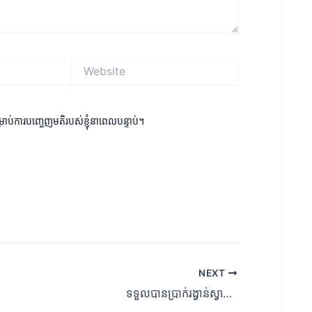
Website
ម្រាប់ការបញ្ចេញមតិរបស់ខ្ញុំនាពេលបន្ទាប់។
NEXT
ទទួលបានប្រាក់រង្វាន់ស្វាគមន៍ Kato Prime $30