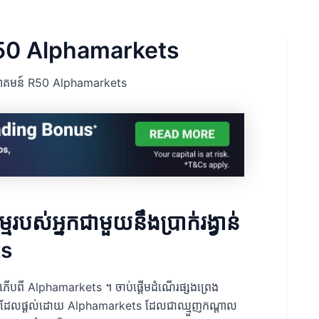
ន៍ R50 Alphamarkets
់ស្វាគមន៍ R50 Alphamarkets
មរបស់អ្នកជាមួយនឹងប្រាក់រង្វាន់
ts
្យរំភើបពី Alphamarkets ។ ចាប់ផ្តើមដំណើរផ្សងព្រេង
ន៍ R50 ដែលផ្តល់ដោយ Alphamarkets ដែលជាឈ្មួញកណ្តាល