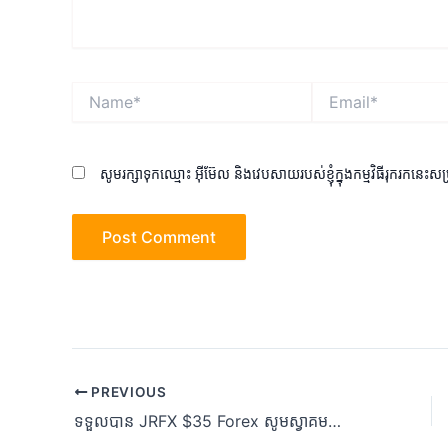
Name*
Email*
សូមរក្សាទុកឈ្មោះ អ៊ីម៊ែល និងវេបសាយរបស់ខ្ញុំក្នុងកម្មវិធីរុករកនេះស
Post
PREVIOUS
navigation
ទទួលបាន JRFX $35 Forex សូមស្វាគមន៍ គ្មានប្រាក់រង្វាន់ដាក់ប្រាក់