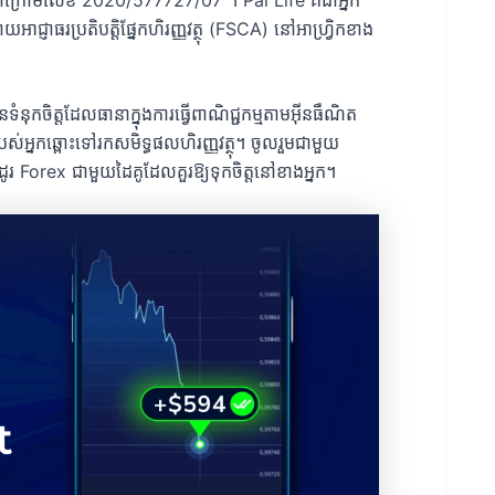
យអាជ្ញាធរប្រតិបត្តិផ្នែកហិរញ្ញវត្ថុ (FSCA) នៅអាហ្វ្រិកខាង
នុកចិត្តដែលធានាក្នុងការធ្វើពាណិជ្ជកម្មតាមអ៊ីនធឺណិត
ររបស់អ្នកឆ្ពោះទៅរកសមិទ្ធផលហិរញ្ញវត្ថុ។ ចូលរួមជាមួយ
Forex ជាមួយដៃគូដែលគួរឱ្យទុកចិត្តនៅខាងអ្នក។