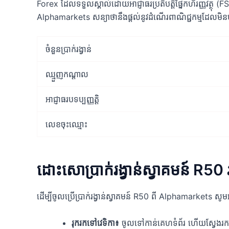
Forex ដែលទទួលស្គាល់ដោយអាជ្ញាធរប្រតិបត្តិផ្នែកហិរញ្ញវត្
Alphamarkets សន្យាថានឹងផ្តល់នូវដំណើរពាណិជ្ជកម្មដែលមិនមា
ចំនួនប្រាក់រង្វាន់
ឈ្មួញកណ្តាល
អាជ្ញាធរបទប្បញ្ញត្តិ
លេខចុះឈ្មោះ
ដោះសោប្រាក់រង្វាន់ស្វាគមន៍ R
ដើម្បីចូលប្រើប្រាក់រង្វាន់ស្វាគមន៍ R50 ពី Alphamarkets ស
រុករកទៅវេទិកា៖
ចូលទៅកាន់គេហទំព័រ ហើយស្វែងរកផ