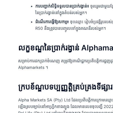
ការបញ្ជាក់សិទ្ធិទទួលបានប្រាក់រង្វាន់៖
ចូលរួមជាមួយផ្ន
នៃប្រាក់រង្វាន់នៅក្នុងតំបន់របស់អ្នក។
ដំណើរការធ្វើឱ្យសកម្ម៖
ចុះឈ្មោះ រៀបចំប្រវត្តិរូបរបស់
R50 នឹងត្រូវបានបញ្ចូលទៅក្នុងគណនីរបស់អ្នក។
លក្ខខណ្ឌនៃប្រាក់រង្វាន់ Alpham
សម្រាប់ការដកប្រាក់ចំណេញ តម្រូវឱ្យពាណិជ្ជករប្រតិបត្តិកា
Alphamarkets ។
ក្របខ័ណ្ឌបទប្បញ្ញត្តិគ្រប់គ្រងទីផ្សា
Alpha Markets SA (Pty) Ltd ដែលប្រតិបត្តិការក្រោមឈ្មោ
ឡើងស្របច្បាប់នៅអាហ្វ្រិកខាងត្បូង ដែលមានលេខចុះបញ្ជី 20
Pal Life (Pty) Ltd នៅអាហ្វ្រិកខាងត្បូង ដែលបានចុះឈ្មោ