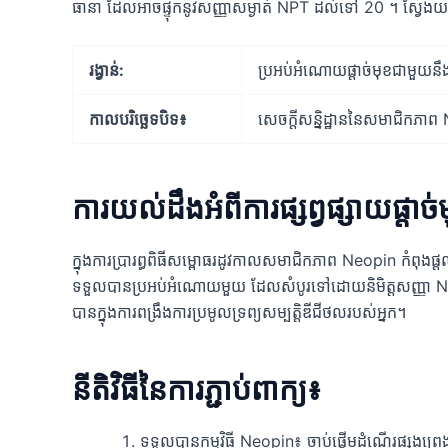
ធានា ដែលអាចផ្ទុកនូវសញ្ញាសម្ងាត់ NPT ដល់ទៅ 20 ។ ស្វែងយល
រង្វាន់:
ប្រអប់អំណោយផ្តាច់មុខជាមួយ
កាលបរិច្ឆេទបិទ៖
សេចក្តីសន្និដ្ឋាននៃសមាជិកភា
ការយល់ដឹងអំពីការផ្សព្វផ្សាយផ្តាច់
ក្នុង​ការ​ប្រារព្ធ​ពិធី​សម្ពោធ​រដូវកាល​សមាជិកភាព Neopin កំពុង​ផ្
ទទួលបានប្រអប់អំណោយមួយ ដែលសំបូរទៅដោយនិមិត្តសញ្ញា N
បានក្នុងការពង្រឹងការប្រមូលទ្រព្យសម្បត្តិឌីជីថលរបស់អ្នក។
នីតិវិធីនៃការភ្ជាប់ពាក្យ៖
ទទួលបានកម្មវិធី Neopin៖ ចាប់ផ្តើមដំណើរផ្សងព្