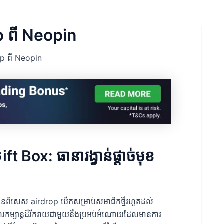
 ពី Neopin
p ពី Neopin
ox: ធានារង្វាន់ផ្តាច់មុខ
់ជូនពិសេស airdrop បើកសម្រាប់សមាជិកថ្មីរហូតដល់
ើរកម្សាន្តដ៏រីករាយជាមួយនឹងប្រអប់អំណោយដែលមានការ