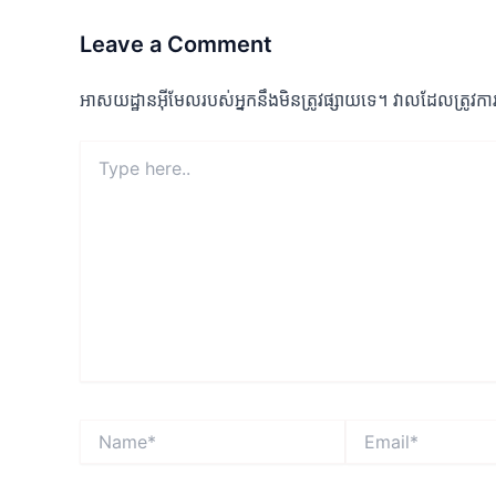
Leave a Comment
អាសយដ្ឋាន​អ៊ីមែល​របស់​អ្នក​នឹង​មិន​ត្រូវ​ផ្សាយ​ទេ។
វាល​ដែល​ត្រូវ​កា
Type
here..
Name*
Email*