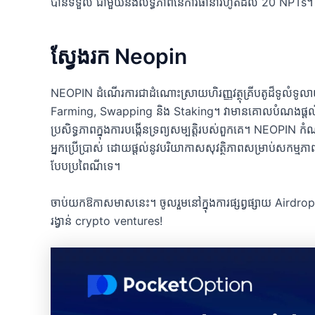
បានទទួល ជាមួយនឹងលទ្ធភាពនៃការធានារហូតដល់ 20 NPTs។
ស្វែងរក Neopin
NEOPIN ដំណើរការជាដំណោះស្រាយហិរញ្ញវត្ថុគ្រីបតូដ៏ទូលំទូ
Farming, Swapping និង Staking។ វាមានគោលបំណងផ្តល់អំ
ប្រសិទ្ធភាពក្នុងការបង្កើនទ្រព្យសម្បត្តិរបស់ពួកគេ។ NEOPIN 
អ្នកប្រើប្រាស់ ដោយផ្តល់នូវបរិយាកាសសុវត្ថិភាពសម្រាប់សកម
បែបប្រពៃណីទេ។
ចាប់យកឱកាសមាសនេះ។ ចូលរួមនៅក្នុងការផ្សព្វផ្សាយ Airdr
រង្វាន់ crypto ventures!