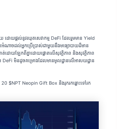
លាយ ដោយផ្តល់នូវឈុតសេវាកម្ម DeFi ដែលរួមមាន Yield
ណាចដល់អ្នកប្រើប្រាស់ជាមួយនឹងមធ្យោបាយដ៏មាន
កំណត់ដោយឡែកពីគ្នាដោយផ្តោតលើសុវត្ថិភាព និងសុវត្ថិភាព
្មភាព DeFi មិនដូចគម្រោងដែលមានមូលដ្ឋានលើអាសយដ្ឋាន
op 20 $NPT Neopin Gift Box និងរុករកឆ្ពោះទៅរក