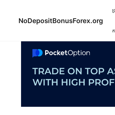
Skip
to
ប
content
NoDepositBonusForex.org
ក