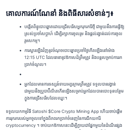
គោលការណ៍ណែនាំ និងពិធីសារសំខាន់ៗ៖
បង្កើតពិន្ទុបោះឆ្នោតដោយជ្រើសរើសអ្នករុករករ៉ែថ្មី ជាមួយនឹងការធ្វើឱ្យ
ស្រស់ប្រចាំសប្តាហ៍ ដើម្បីរក្សាការចូលរួម និងផ្តល់រង្វាន់ដល់ការចូល
រួមសកម្ម។
ការស្ដារឡើងវិញនូវចំណុចបោះឆ្នោតប្រចាំថ្ងៃកើតឡើងនៅម៉ោង
12:15 UTC ដែលធានានូវឱកាសដ៏ត្រឹមត្រូវ និងបន្តសម្រាប់ការរក
ប្រាក់ចំណូល។
អ្នកដែលមានការទស្សន៍ទាយអក្ខរក្រមត្រឹមត្រូវ ទទួលបានរង្វាន់
ជាមួយនឹងប្រូបាប៊ីលីតេកើនឡើងសម្រាប់អ្នកដែលបានបោះទុនបន្ថែម
ក្នុងការជ្រើសរើសដែលឈ្នះ។
ទទួលយកកម្មវិធី Satoshi $Core Crypto Mining App ហើយចាប់ផ្តើម
ការរុករករបស់អ្នកចូលទៅក្នុងពិភពរកប្រាក់ចំនេញនៃការជីកយករ៉ែ
cryptocurrency ។ ចាប់យកឱកាសនេះដើម្បីក្លាយជាផ្នែកមួយនៃដំណើរផ្សង