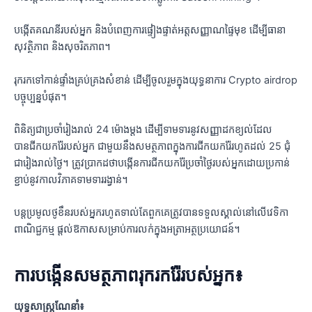
បង្កើតគណនីរបស់អ្នក និងបំពេញការផ្ទៀងផ្ទាត់អត្តសញ្ញាណផ្ទៃមុខ ដើម្បីធានា
សុវត្ថិភាព និងសុចរិតភាព។
រុករកទៅកាន់ផ្ទាំងគ្រប់គ្រងសំខាន់ ដើម្បីចូលរួមក្នុងយុទ្ធនាការ Crypto airdrop
បច្ចុប្បន្នបំផុត។
ពិនិត្យជាប្រចាំរៀងរាល់ 24 ម៉ោងម្តង ដើម្បីទាមទារនូវសញ្ញាដកខ្យល់ដែល
បានជីកយករ៉ែរបស់អ្នក ជាមួយនឹងសមត្ថភាពក្នុងការជីកយករ៉ែរហូតដល់ 25 ជុំ
ជារៀងរាល់ថ្ងៃ។ ត្រូវប្រាកដថាបង្កើនការជីកយករ៉ែប្រចាំថ្ងៃរបស់អ្នកដោយប្រកាន់
ខ្ជាប់នូវកាលវិភាគទាមទាររង្វាន់។
បន្តប្រមូលថូខឹនរបស់អ្នករហូតទាល់តែពួកគេត្រូវបានទទួលស្គាល់នៅលើវេទិកា
ពាណិជ្ជកម្ម ផ្តល់ឱកាសសម្រាប់ការលក់ក្នុងអត្រាអត្ថប្រយោជន៍។
ការបង្កើនសមត្ថភាពរុករករ៉ែរបស់អ្នក៖
យុទ្ធសាស្រ្តណែនាំ៖