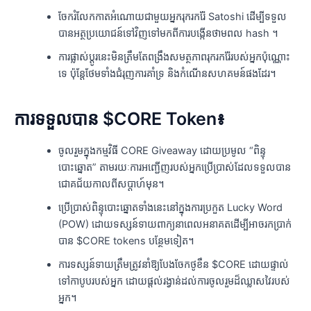
ចែករំលែកកាតអំណោយជាមួយអ្នករុករករ៉ែ Satoshi ដើម្បីទទួល
បានអត្ថប្រយោជន៍ទៅវិញទៅមកពីការបង្កើនថាមពល hash ។
ការផ្លាស់ប្តូរនេះមិនត្រឹមតែពង្រឹងសមត្ថភាពរុករករ៉ែរបស់អ្នកប៉ុណ្ណោះ
ទេ ប៉ុន្តែថែមទាំងជំរុញការគាំទ្រ និងកំណើនសហគមន៍ផងដែរ។
ការទទួលបាន $CORE Token៖
ចូលរួមក្នុងកម្មវិធី CORE Giveaway ដោយប្រមូល “ពិន្ទុ
បោះឆ្នោត” តាមរយៈការអញ្ជើញរបស់អ្នកប្រើប្រាស់ដែលទទួលបាន
ជោគជ័យកាលពីសប្តាហ៍មុន។
ប្រើប្រាស់ពិន្ទុបោះឆ្នោតទាំងនេះនៅក្នុងការប្រកួត Lucky Word
(POW) ដោយទស្សន៍ទាយពាក្យនាពេលអនាគតដើម្បីអាចរកប្រាក់
បាន $CORE tokens បន្ថែមទៀត។
ការទស្សន៍ទាយត្រឹមត្រូវនាំឱ្យបែងចែកថូខឹន $CORE ដោយផ្ទាល់
ទៅកាបូបរបស់អ្នក ដោយផ្តល់រង្វាន់ដល់ការចូលរួមដ៏ឈ្លាសវៃរបស់
អ្នក។