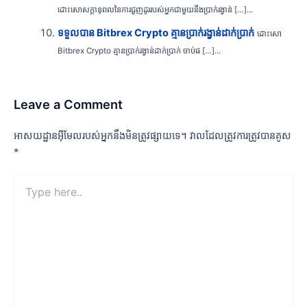
ដោះសោសក្តានុពលនៃការជួញដូររបស់អ្នកជាមួយនឹងប្រាក់រង្វាន់ […]...
ទទួលបាន Bitbrex Crypto គ្មានប្រាក់រង្វាន់ដាក់ប្រាក់
ដោះសោ
Bitbrex Crypto គ្មានប្រាក់រង្វាន់ដាក់ប្រាក់ ចាប់ផ […]...
Leave a Comment
អាសយដ្ឋាន​អ៊ីមែល​របស់​អ្នក​នឹង​មិន​ត្រូវ​ផ្សាយ​ទេ។
វាល​ដែល​ត្រូវ​ការ​ត្រូវ​បាន​គូស
*
Type
here..