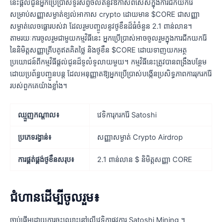
នេះផ្តល់ជូនអ្នកប្រើប្រាស់ទូរសព្ទចល័តនូវឱកាសពិសេសក្នុងការជីកយករ៉ែ
សម្រាប់សញ្ញាសម្ងាត់ខ្យល់អាកាស crypto ដោយមាន $CORE ជាសញ្ញា
សម្ងាត់លេចធ្លោរបស់វា ដែលរួមបញ្ចូលនូវថូខឹនដ៏ធំចំនួន 2.1 ពាន់លាន។
តាមរយៈការចូលរួមជាមួយកម្មវិធីនេះ អ្នកប្រើប្រាស់អាចចូលរួមក្នុងការជីកយករ៉ែ
នៃនិមិត្តសញ្ញាគ្រីបតូឥតគិតថ្លៃ និងថូខឹន $CORE ដោយទាញយកអត្ថ
ប្រយោជន៍ពីកម្មវិធីផ្តល់ជូនដ៏ទូលំទូលាយមួយ។ កម្មវិធីនេះត្រូវបានពង្រឹងបន្ថែម
ដោយប្រព័ន្ធបញ្ជូនបន្ត ដែលអនុញ្ញាតឱ្យអ្នកប្រើប្រាស់បង្កើនប្រសិទ្ធភាពការរុករករ៉ែ
របស់ពួកគេយ៉ាងខ្លាំង។
ឈ្មួញកណ្តាល៖
វេទិការុករករ៉ែ Satoshi
ប្រភេទរង្វាន់៖
សញ្ញាសម្ងាត់ Crypto Airdrop
ការផ្គត់ផ្គង់ថូខឹនសរុប៖
2.1 ពាន់លាន $ និមិត្តសញ្ញា CORE
ជំហានដើម្បីចូលរួម៖
ចាប់ផ្តើមដោយការចុះឈ្មោះនៅលើវេទិកាផ្លូវការ Satoshi Mining ។