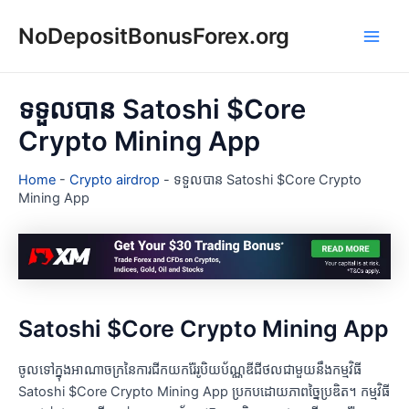
Skip
NoDepositBonusForex.org
to
Main
content
Men
ទទួលបាន Satoshi $Core
Crypto Mining App
Home
-
Crypto airdrop
-
ទទួលបាន Satoshi $Core Crypto
Mining App
Satoshi $Core Crypto Mining App
ចូលទៅក្នុងអាណាចក្រនៃការជីកយករ៉ែរូបិយប័ណ្ណឌីជីថលជាមួយនឹងកម្មវិធី
Satoshi $Core Crypto Mining App ប្រកបដោយភាពច្នៃប្រឌិត។ កម្មវិធី