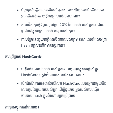
ជំរុញប្រតិបត្តិការរុករករ៉ែរបស់អ្នកដោយអញ្ជើញសមាជិកថ្មីមកក្រុម
រុករករ៉ែរបស់អ្នក បង្កើនអត្រាហាប់សមូហភាព។
សមាជិកក្រុមថ្មីនីមួយៗបន្ថែម 20% នៃ hash របស់ពួកគេដោយ
ផ្ទាល់ទៅក្នុងអត្រា hash សរុបរបស់ក្រុម។
ការបន្ថែមនេះជួយពង្រឹងផលិតភាពរបស់ក្រុម ខណៈពេលដែលអត្រា
hash បុគ្គលនៅតែមានស្ថេរភាព។
ការប្រើប្រាស់ HashCard៖
បង្កើនថាមពល hash របស់អ្នកដោយចូលរួមក្នុងការផ្លាស់ប្តូរ
HashCards ក្នុងចំណោមសមាជិកសហគមន៍។
បើកដំណើរការមុខងារចែករំលែក HashCard របស់អ្នកជាមួយនឹង
លេខកូដតែមួយគត់របស់អ្នក ដើម្បីជួយសម្រួលដល់ការបង្កើន
ថាមពល hash ក្នុងចំណោមអ្នកប្រើប្រាស់។
ការផ្លាស់ប្តូរកាតអំណោយ៖