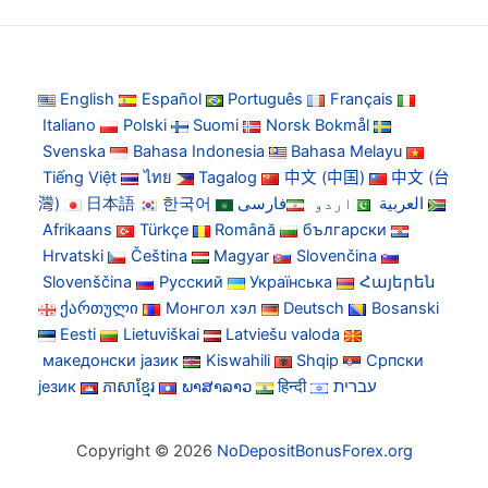
English
Español
Português
Français
Italiano
Polski
Suomi
Norsk Bokmål
Svenska
Bahasa Indonesia
Bahasa Melayu
Tiếng Việt
ไทย
Tagalog
中文 (中国)
中文 (台
灣)
日本語
한국어
فارسی
اردو
العربية
Afrikaans
Türkçe
Română
български
Hrvatski
Čeština
Magyar
Slovenčina
Slovenščina
Русский
Українська
Հայերեն
ქართული
Монгол хэл
Deutsch
Bosanski
Eesti
Lietuviškai
Latviešu valoda
македонски јазик
Kiswahili
Shqip
Српски
језик
ភាសាខ្មែរ
ພາສາລາວ
हिन्दी
עברית
Copyright © 2026
NoDepositBonusForex.org