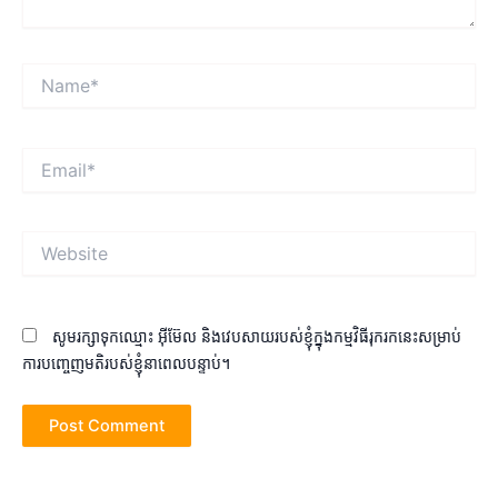
Name*
Email*
Website
សូមរក្សាទុកឈ្មោះ អ៊ីម៊ែល និងវេបសាយរបស់ខ្ញុំក្នុងកម្មវិធីរុករកនេះសម្រាប់
ការបញ្ចេញមតិរបស់ខ្ញុំនាពេលបន្ទាប់។