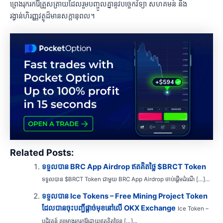
ព្រេងរុករករ៉ែត្រួសត្រាយដែលរួមបញ្ចូលគ្នានូវបច្ចេកវិទ្យា សហគមន៍ និង
រង្វាន់ហិរញ្ញវត្ថុដ៏មានសក្តានុពល។
Related Posts:
ទទួលបាន BRC App Airdrop ឥតគិតថ្លៃ $BRCT Token
ទទួលបាន $BRCT Token ជាមួយ BRC App Airdrop ចាប់ផ្តើមដំណើ […]...
ទទួលបាន Ice Tokens – Free Mining Project Token
ដែលបានចុះបញ្ជីផ្តាច់មុខនៅលើ OKX Exchange
Ice Token –
បដិវត្តន៍ គម្រោងរុករករ៉ែដោយឥតគិតថ្លៃន […]...