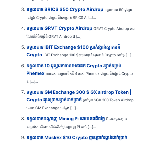
ទទួលបាន BRICS $50 Crypto Airdrop
ទទួលបាន 50 ដុល្លារ
នៅក្នុង Crypto ជាមួយនឹងគម្រោង BRICS A […]...
ទទួលបាន GRVT Crypto Airdrop
GRVT Crypto Airdrop ការ
ណែនាំអំពីកម្មវិធី GRVT Airdrop ដ […]...
ទទួលបាន IBIT Exchange $100 ប្រាក់រង្វាន់ស្វាគមន៍
Crypto
IBIT Exchange 100 $ ប្រាក់រង្វាន់ស្វាគមន៍ Crypto ចាប់ផ្ […]...
ទទួលបាន 10 ដុល្លារនាពេលអនាគត Crypto រង្វាន់ទម្រង់
Phemex
អបអរសាទរខួបលើកទី 4 របស់ Phemex ជាមួយនឹងរង្វាន់ Crypto
ន […]...
ទទួលបាន GM Exchange 300 $ GX airdrop Token |
Crypto គ្មានប្រាក់រង្វាន់ដាក់ប្រាក់
ផ្តាច់មុខ $GX 300 Token Airdrop
ដោយ GM Exchange នៅក្នុង […]...
ទទួលបានបណ្តាញ Mining Pi ដោយឥតគិតថ្លៃ
ឱកាសផ្តាច់មុខ៖
គម្រោងការជីកយករ៉ែឥតគិតថ្លៃបណ្តាញ Pi ចាប់ […]...
ទទួលបាន MuskEx $10 Crypto គ្មានប្រាក់រង្វាន់ដាក់ប្រាក់