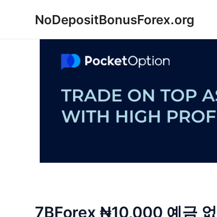
콘
NoDepositBonusForex.org
텐
츠
로
건
너
뛰
기
7BForex ₦10,000 예금