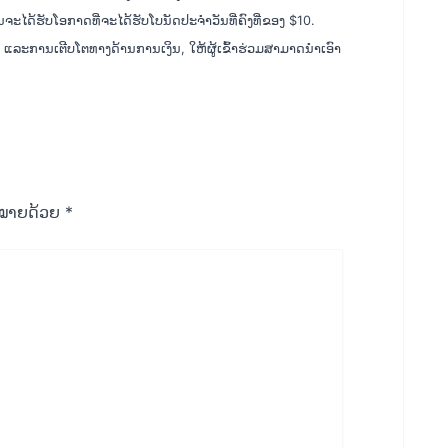
ຈະໄດ້ຮັບໂອກາດທີ່ຈະໄດ້ຮັບໂບນັດປະຈຳວັນທີ່ຄົງທີ່ຂອງ $10.
 ແລະການເຕີບໂຕທາງດ້ານການເງິນ, ໃຫ້ຜູ້ເຂົ້າຮ່ວມສາມາດນໍາເອົາ
ືກໝາຍດ້ວຍ
*