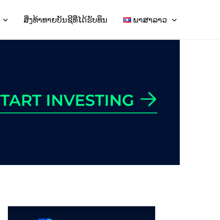
ສິ່ງທ້າທາຍບັນຊີທີ່ໄດ້ຮັບທຶນ
ພາສາລາວ