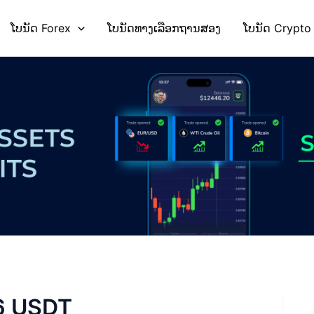
ໂບນັດ Forex
ໂບນັດທາງເລືອກຖານສອງ
ໂບນັດ Crypto
 6 USDT