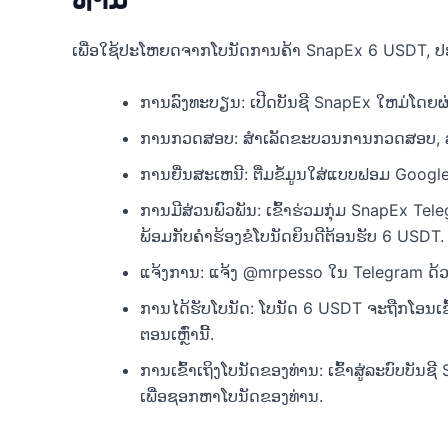
ເພື່ອໃຊ້ປະໂຫຍດຈາກໂບນັດການຄ້າ SnapEx 6 USDT, ປະ
ການລົງທະບຽນ: ເປີດບັນຊີ SnapEx ໃຫມ່ໂດຍຜ່ານກ
ການກວດສອບ: ສໍາເລັດຂະບວນການກວດສອບ, ລວ
ການຍື່ນສະເຫນີ: ຕື່ມຂໍ້ມູນໃສ່ແບບຟອມ Goog
ການມີສ່ວນພົວພັນ: ເຂົ້າຮ່ວມກຸ່ມ SnapEx T
ພ້ອມກັບຄໍາຮ້ອງຂໍໂບນັດຍິນດີຕ້ອນຮັບ 6 USDT.
ແຈ້ງການ: ແຈ້ງ @mrpesso ໃນ Telegram ດ້ວ
ການໄດ້ຮັບໂບນັດ: ໂບນັດ 6 USDT ຈະຖືກໂອນເຂົ
ຕອນເຫຼົ່ານີ້.
ການເຂົ້າເຖິງໂບນັດຂອງທ່ານ: ເຂົ້າສູ່ລະບົບບັນຊ
ເພື່ອຊອກຫາໂບນັດຂອງທ່ານ.