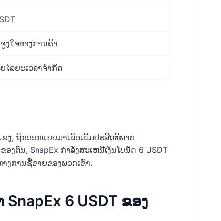
USDT
ຈູງໃຈທາງການຄ້າ
ລັບໄລຍະເວລາຈໍາກັດ
ແຂງ, ຖືກອອກແບບມາເພື່ອເພີ່ມປະສິດທິພາບ
ດຂອງຕົນ, SnapEx ກໍາລັງສະເຫນີເງິນໂບນັດ 6 USDT
ນທາງການຊື້ຂາຍຂອງພວກເຂົາ.
້າ SnapEx 6 USDT ຂອງ