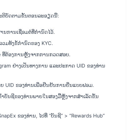
ຕິບັດຕາມຂັ້ນຕອນລະອຽດນີ້:
ານເຊື່ອມຕໍ່ທີ່ກໍານົດໄວ້.
ມທັງຂໍ້ກໍານົດຂອງ KYC.
le ທີ່ຕ້ອງການຫຼັງຈາກການກວດສອບ.
elegram ຢ່າງເປັນທາງການ ແລະປະກາດ UID ຂອງທ່ານ
ຍ UID ຂອງທ່ານເພື່ອຢືນຢັນການຍື່ນແບບຟອມ.
້າບັນຊີຂອງທ່ານພາຍໃນສອງມື້ຫຼັງຈາກສໍາເລັດຂັ້ນ
ີ SnapEx ຂອງທ່ານ, ໄປທີ່ “ບັນຊີ” > “Rewards Hub”