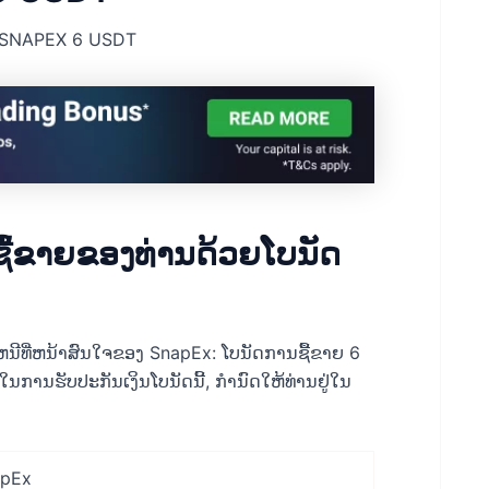
າ SNAPEX 6 USDT
້ຂາຍຂອງທ່ານດ້ວຍໂບນັດ
ເຫນີທີ່ຫນ້າສົນໃຈຂອງ SnapEx: ໂບນັດການຊື້ຂາຍ 6
ບບໃນການຮັບປະກັນເງິນໂບນັດນີ້, ກໍານົດໃຫ້ທ່ານຢູ່ໃນ
apEx