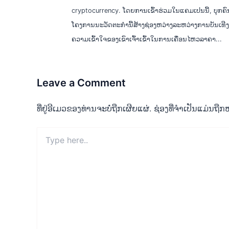
cryptocurrency. ໂດຍການເຂົ້າຮ່ວມໃນແຄມເປນນີ້, ບຸກຄົນ
ໂຄງການນະວັດຕະກໍານີ້ສ້າງຊ່ອງຫວ່າງລະຫວ່າງການບັນເທີງ
ຄວາມເຂົ້າໃຈຂອງເຂົາເຈົ້າເຂົ້າໃນການເຄື່ອນໄຫວລາຄາ...
Leave a Comment
ທີ່ຢູ່ອີເມວຂອງທ່ານຈະບໍ່ຖືກເຜີຍແຜ່.
ຊ່ອງທີ່ຈຳເປັນແມ່ນຖ
Type
here..