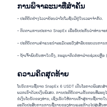
ການພິຈາລະນາທີ່ສໍາຄັນ
– ປະຕິບັດຢ່າງໄວວາຍ້ອນວ່າໂປໂມຊັ່ນມີຢູ່ໃນເວລາຈໍາກັດ.
– ຕິດຕາມການປະກາດ SnapEx ເພື່ອຮັບປະກັນວ່າທ່ານຈະບໍ
– ປະ​ຕິ​ບັດ​ຕາມ​ຄໍາ​ແນະ​ນໍາ​ລະ​ມັດ​ລະ​ວັງ​ສໍາ​ລັບ​ຂະ​ບວນ​ການ​ກາ
– ຖ້າເຈົ້າພົບບັນຫາໃດນຶ່ງ, ກະລຸນາຕິດຕໍ່ຫາຝ່າຍຊ່ວຍເຫຼ
ຄວາມຄິດສຸດທ້າຍ
ໂບນັດການຊື້ຂາຍ SnapEx 6 USDT ເປັນໂອກາດພິເສດສໍາ
ພວກເຂົາດ້ວຍເງິນພິເສດ. ການປະຕິບັດຕາມຂັ້ນຕອນທີ່ລະບຸໄ
ຂໍເງິນໂບນັດຂອງທ່ານ, ເຊິ່ງເຮັດໃຫ້ການເຂົ້າສູ່ການຊື້ຂາຍໃນ
ລະດັບປະສົບການການຊື້ຂາຍຂອງທ່ານແລະກ້າວໄປສູ່ເສັ້ນທາງກ