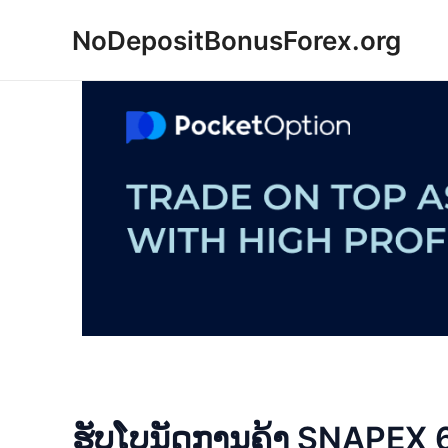
Skip
NoDepositBonusForex.org
to
content
ຮັບໂບນັດການຄ້າ SNAPEX