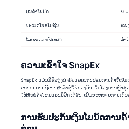
ມູນຄ່າໂບນັດ
6 
ປະເພດໂປຣໂມຊັນ
ແຮງ
ໄລຍະເວລາຂໍ້ສະເໜີ
ສໍາ
ຄວາມເຂົ້າໃຈ SnapEx
SnapEx ແມ່ນມີຊື່ສຽງສໍາລັບແພລະຕະຟອມການຄ້າທີ່ເຂັ້ມ
ຂະບວນການຊື້ຂາຍສໍາລັບຜູ້ໃຊ້ຂອງມັນ. ໃນໂຄງການຫຼ້າສຸ
ໃຫ້ກັບພໍ່ຄ້າໃຫມ່ແລະມີສິດໄດ້ຮັບ, ເສີມຂະຫຍາຍການເດີ
ການຮັບປະກັນເງິນໂບນັດການຄ
ທ່ານ