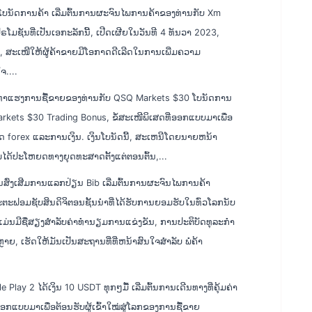
ໂບນັດການຄ້າ ເລີ່ມຕົ້ນການຜະຈົນໄພການຄ້າຂອງທ່ານກັບ Xm
ໂມຊັນທີ່ເປັນເອກະລັກນີ້, ເປີດເຜີຍໃນວັນທີ 4 ທັນວາ 2023,
, ສະເໜີໃຫ້ຜູ້ຄ້າຂາຍມີໂອກາດດີເລີດໃນການເພີ່ມຄວາມ
ຈ....
ທ່າແຮງການຊື້ຂາຍຂອງທ່ານກັບ QSQ Markets $30 ໂບນັດການ
rkets $30 Trading Bonus, ຂໍ້ສະເໜີພິເສດທີ່ອອກແບບມາເພື່ອ
ຼາດ forex ແລະການເງິນ. ເງິນໂບນັດນີ້, ສະເຫນີໂດຍນາຍຫນ້າ
ຫມ່ໄດ້ປະໂຫຍດທາງຍຸດທະສາດຕັ້ງແຕ່ຕອນຕົ້ນ,...
ົ່ງເສີມການແລກປ່ຽນ Bib ເລີ່ມຕົ້ນການຜະຈົນໄພການຄ້າ
ະຟອມຊັບສິນດິຈິຕອນຊັ້ນນໍາທີ່ໄດ້ຮັບການຍອມຮັບໃນທົ່ວໂລກນັບ
ແມ່ນມີຊື່ສຽງສໍາລັບຄ່າທໍານຽມການແຂ່ງຂັນ, ການປະຕິບັດທຸລະກໍາ
ຼາຍ, ເຮັດໃຫ້ມັນເປັນສະຖານທີ່ທີ່ຫນ້າສົນໃຈສໍາລັບ ພໍ່ຄ້າ
e Play 2 ໄດ້ເງິນ 10 USDT ທຸກໆມື້ ເລີ່ມຕົ້ນການເດີນທາງທີ່ຄຸ້ມຄ່າ
ອອກແບບມາເພື່ອຕ້ອນຮັບຜູ້ເຂົ້າໃໝ່ສູ່ໂລກຂອງການຊື້ຂາຍ