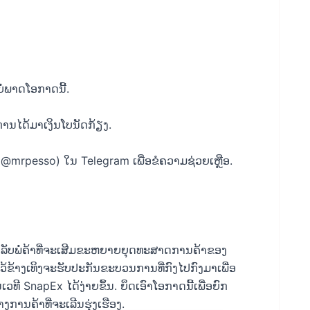
່ພາດໂອກາດນີ້.
ນ​ໄດ້​ມາ​ເງິນ​ໂບ​ນັດ​ກ້ຽງ​.
ືອ (@mrpesso) ໃນ Telegram ເພື່ອຂໍຄວາມຊ່ວຍເຫຼືອ.
ລັບພໍ່ຄ້າທີ່ຈະເສີມຂະຫຍາຍຍຸດທະສາດການຄ້າຂອງ
ວ້ຂ້າງເທິງຈະຮັບປະກັນຂະບວນການທີ່ກົງໄປກົງມາເພື່ອ
ເວທີ SnapEx ໄດ້ງ່າຍຂຶ້ນ. ຍຶດເອົາໂອກາດນີ້ເພື່ອຍົກ
ານຄ້າທີ່ຈະເລີນຮຸ່ງເຮືອງ.