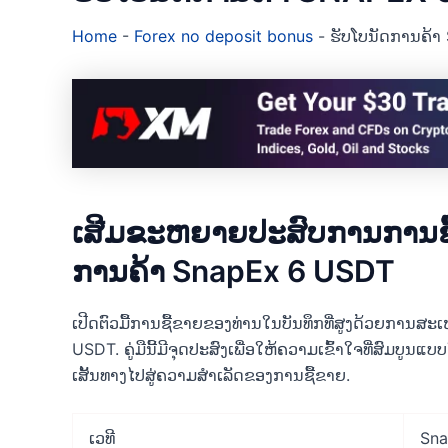
Home
-
Forex no deposit bonus
-
ຮັບໂບນັດການຄ້
ເສີມຂະຫຍາຍປະສົບການການຊື
ການຄ້າ SnapEx 6 USDT
ເປີດຕົວມື້ການຊື້ຂາຍຂອງທ່ານໃນບັນທຶກທີ່ສູງດ້ວຍການສະ
USDT. ຄູ່ມືນີ້ມີຈຸດປະສົງເພື່ອໃຫ້ຄວາມເຂົ້າໃຈທີ່ສົມບູນແ
ເສັ້ນທາງໄປສູ່ຄວາມສໍາເລັດຂອງການຊື້ຂາຍ.
ເວທີ
Sn