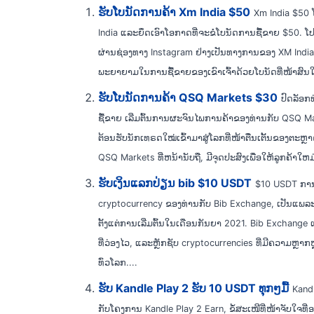
ຮັບໂບນັດການຄ້າ Xm India $50
Xm India $50 
India ແລະຍຶດເອົາໂອກາດທີ່ຈະຂໍໂບນັດການຊື້ຂາຍ $50. ໂປຣ
ຜ່ານຊ່ອງທາງ Instagram ຢ່າງເປັນທາງການຂອງ XM India
ພະຍາຍາມໃນການຊື້ຂາຍຂອງເຂົາເຈົ້າດ້ວຍໂບນັດທີ່ໜ້າສົນໃ
ຮັບໂບນັດການຄ້າ QSQ Markets $30
ປົດລັອກ
ຊື້ຂາຍ ເລີ່ມຕົ້ນການຜະຈົນໄພການຄ້າຂອງທ່ານກັບ QSQ Ma
ຕ້ອນຮັບນັກເທຣດໃໝ່ເຂົ້າມາສູ່ໂລກທີ່ໜ້າຕື່ນເຕັ້ນຂອງຕະຫ
QSQ Markets ທີ່ຫນ້ານັບຖື, ມີຈຸດປະສົງເພື່ອໃຫ້ລູກຄ້າໃ
ຮັບເງິນແລກປ່ຽນ bib $10 USDT
$10 USDT ການສ
cryptocurrency ຂອງທ່ານກັບ Bib Exchange, ເປັນແພລະຕ
ຕັ້ງແຕ່ການເລີ່ມຕົ້ນໃນເດືອນກັນຍາ 2021. Bib Exchange 
ທີ່ວ່ອງໄວ, ແລະຫຼັກຊັບ cryptocurrencies ທີ່ມີຄວາມຫຼາກຫ
ທົ່ວໂລກ....
ຮັບ Kandle Play 2 ຮັບ 10 USDT ທຸກໆມື້
Kandl
ກັບໂຄງການ Kandle Play 2 Earn, ຂໍ້ສະເໜີທີ່ໜ້າຈັບໃຈທີ່