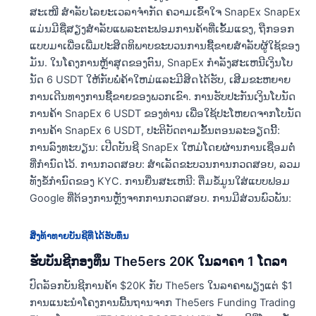
ສະເໜີ ສໍາລັບໄລຍະເວລາຈໍາກັດ ຄວາມເຂົ້າໃຈ SnapEx SnapEx
ແມ່ນມີຊື່ສຽງສໍາລັບແພລະຕະຟອມການຄ້າທີ່ເຂັ້ມແຂງ, ຖືກອອກ
ແບບມາເພື່ອເພີ່ມປະສິດທິພາບຂະບວນການຊື້ຂາຍສໍາລັບຜູ້ໃຊ້ຂອງ
ມັນ. ໃນໂຄງການຫຼ້າສຸດຂອງຕົນ, SnapEx ກໍາລັງສະເຫນີເງິນໂບ
ນັດ 6 USDT ໃຫ້ກັບພໍ່ຄ້າໃຫມ່ແລະມີສິດໄດ້ຮັບ, ເສີມຂະຫຍາຍ
ການເດີນທາງການຊື້ຂາຍຂອງພວກເຂົາ. ການຮັບປະກັນເງິນໂບນັດ
ການຄ້າ SnapEx 6 USDT ຂອງທ່ານ ເພື່ອໃຊ້ປະໂຫຍດຈາກໂບນັດ
ການຄ້າ SnapEx 6 USDT, ປະຕິບັດຕາມຂັ້ນຕອນລະອຽດນີ້:
ການລົງທະບຽນ: ເປີດບັນຊີ SnapEx ໃຫມ່ໂດຍຜ່ານການເຊື່ອມຕໍ່
ທີ່ກໍານົດໄວ້. ການກວດສອບ: ສໍາເລັດຂະບວນການກວດສອບ, ລວມ
ທັງຂໍ້ກໍານົດຂອງ KYC. ການຍື່ນສະເຫນີ: ຕື່ມຂໍ້ມູນໃສ່ແບບຟອມ
Google ທີ່ຕ້ອງການຫຼັງຈາກການກວດສອບ. ການມີສ່ວນພົວພັນ:
ສິ່ງທ້າທາຍບັນຊີທີ່ໄດ້ຮັບທຶນ
ຮັບບັນຊີກອງທຶນ The5ers 20K ໃນລາຄາ 1 ໂດລາ
ປົດລັອກບັນຊີການຄ້າ $20K ກັບ The5ers ໃນລາຄາພຽງແຕ່ $1
ການແນະນໍາໂຄງການພື້ນຖານຈາກ The5ers Funding Trading