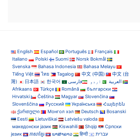
English
Español
Português
Français
Italiano
Polski
Suomi
Norsk Bokmål
Svenska
Bahasa Indonesia
Bahasa Melayu
Tiếng Việt
ไทย
Tagalog
中文 (中国)
中文 (台
灣)
日本語
한국어
فارسی
اردو
العربية
Afrikaans
Türkçe
Română
български
Hrvatski
Čeština
Magyar
Slovenčina
Slovenščina
Русский
Українська
Հայերեն
ქართული
Монгол хэл
Deutsch
Bosanski
Eesti
Lietuviškai
Latviešu valoda
македонски јазик
Kiswahili
Shqip
Српски
језик
ភាសាខ្មែរ
ພາສາລາວ
हिन्दी
עברית