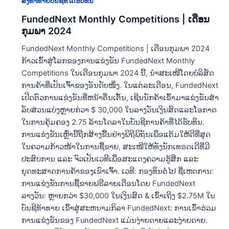
ສິ່ງທ້າທາຍບັນຊີທີ່ໄດ້ຮັບທຶນ
FundedNext Monthly Competitions | ເດືອນ
ກຸມພາ 2024
FundedNext Monthly Competitions | ເດືອນກຸມພາ 2024
ກ້າວເຂົ້າສູ່ໂລກຂອງການແຂ່ງຂັນ FundedNext Monthly
Competitions ໃນເດືອນກຸມພາ 2024 ນີ້, ນຳສະເໜີໂດຍບໍລິສັດ
ການຄ້າທີ່ເປັນເຈົ້າຂອງອັນດັບໜຶ່ງ. ໃນແຕ່ລະເດືອນ, FundedNext
ເປີດຕົວການແຂ່ງຂັນທີ່ຫນ້າຕື່ນເຕັ້ນ, ເຊີນນັກຄ້າເຂົ້າມາແຂ່ງຂັນສໍາ
ລັບສ່ວນແບ່ງຫຼາຍກ່ວາ $ 30,000 ໃນລາງວັນເງິນສົດແລະໂອກາດ
ໃນການຄຸ້ມຄອງ 2.75 ລ້ານໂດລາໃນບັນຊີການຄ້າທີ່ໄດ້ຮັບທຶນ.
ການແຂ່ງຂັນເຫຼົ່ານີ້ຖືກສ້າງຂື້ນຢ່າງພິຖີພິຖັນເພື່ອແຕ້ມໃຫ້ດີທີ່ສຸດ
ໃນຄວາມກ້າວໜ້າໃນການຊື້ຂາຍ, ສະເໜີໃຫ້ທັງນັກເທຣດເດີທີ່ມີ
ປະສົບການ ແລະ ຈົວເປັນເວທີເພື່ອສະແດງຄວາມຮູ້ສືກ ແລະ
ຍຸດທະສາດການຄ້າຂອງເຂົາເຈົ້າ. ເວທີ: ກອງທຶນຕໍ່ໄປ ຊື່ເຫດການ:
ການແຂ່ງຂັນການຊື້ຂາຍຟຣີລາຍເດືອນໂດຍ FundedNext
ລາງວັນ: ຫຼາຍກວ່າ $30,000 ໃນເງິນສົດ & ເຂົ້າເຖິງ $2.75M ໃນ
ບັນຊີທ້າທາຍ ເຂົ້າສູ່ສະຫນາມກິລາ FundedNext: ການເຂົ້າຮ່ວມ
ການແຂ່ງຂັນຂອງ FundedNext ແມ່ນງ່າຍດາຍແລະງ່າຍດາຍ.