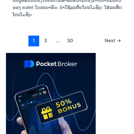
ຟື້ນຟູທີ່ສະຫນອງໃຫ້ປອດໄພສໍາລັບຄວາມຕ້ອງການການຟື້ນຕົວ
ຂອງ wallet ໃນອະນາຄົດ. ນຳໃຊ້ລະຫັດໂປຣໂມຊັນ: ໃສ່ລະຫັດ
ໂປຣໂມຊັນ
Post
1
2
…
30
Next
→
pagination