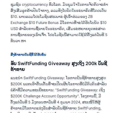
ຊຸມຊົນ cryptocurrency ທົ່ວໂລກ. ມັນພູມໃຈໃນການຈັດກິດຈະກຳ
ສົ່ງເສີມລູກຄ້າເປັນໃຈກາງ, ລວມທັງໂບນັດໃນອະນາຄົດທີ່ໂດດເດັ່ນ
$10. ພາບລວມໂປຣໂມຊັນສະເພາະ ຜູ້ເຂົ້າຮ່ວມຂອງ ZB
Exchange $10 Future Bonus ມີໂອກາດທີ່ຈະໄດ້ຮັບໂບນັດ $10
USD ສໍາລັບການຊື້ຂາຍໃນອະນາຄົດ, ເສີມຂະຫຍາຍຍຸດທະສາດ
ການຊື້ຂາຍຂອງເຂົາເຈົ້າ. ໂປຣໂມຊັນນີ້ສາມາດໃຊ້ໄດ້ຕັ້ງແຕ່ວັນທີ 5
ທັນວາ ຫາ
ສິ່ງທ້າທາຍບັນຊີທີ່ໄດ້ຮັບທຶນ
ຮັບ SwiftFunding Giveaway ສູງເຖິງ 200k ບັນຊີ
ທ້າທາຍ
ແນະນຳ SwiftFunding Giveaway: ໂອກາດບັນຊີທ້າທາຍສູງສຸດ
$200K ພວກເຮົາຕື່ນເຕັ້ນທີ່ຈະເປີດເຜີຍໂອກາດທີ່ບໍ່ມີຕົວຕົນສໍາລັບ
ພໍ່ຄ້າທີ່ມີຄວາມທະເຍີທະຍານ: “SwiftFunding Giveaway: ເຖິງ
$200K Challenge Account Opportunity”. ໂຄງການນີ້, ມີ
ຕັ້ງແຕ່ວັນທີ 5 ມັງກອນຫາວັນທີ 4 ກຸມພາ 2024, ສະເໜີໃຫ້ຜູ້
ຄ້າຂາຍມີໂອກາດແຂ່ງຂັນສໍາລັບບັນຊີທ້າທາຍ SwiftFunding,