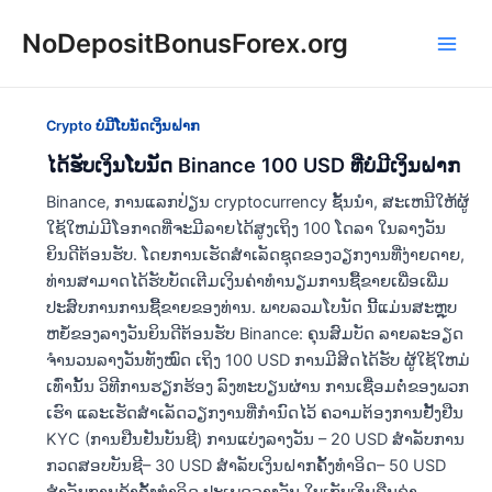
Skip
NoDepositBonusForex.org
to
Main
content
Men
Crypto ບໍ່ມີໂບນັດເງິນຝາກ
ໄດ້ຮັບເງິນໂບນັດ Binance 100 USD ທີ່ບໍ່ມີເງິນຝາກ
Binance, ການແລກປ່ຽນ cryptocurrency ຊັ້ນນໍາ, ສະເຫນີໃຫ້ຜູ້
ໃຊ້ໃຫມ່ມີໂອກາດທີ່ຈະມີລາຍໄດ້ສູງເຖິງ 100 ໂດລາ ໃນລາງວັນ
ຍິນດີຕ້ອນຮັບ. ໂດຍການເຮັດສໍາເລັດຊຸດຂອງວຽກງານທີ່ງ່າຍດາຍ,
ທ່ານສາມາດໄດ້ຮັບບັດເຕີມເງິນຄ່າທໍານຽມການຊື້ຂາຍເພື່ອເພີ່ມ
ປະສົບການການຊື້ຂາຍຂອງທ່ານ. ພາບລວມໂບນັດ ນີ້ແມ່ນສະຫຼຸບ
ຫຍໍ້ຂອງລາງວັນຍິນດີຕ້ອນຮັບ Binance: ຄຸນສົມບັດ ລາຍລະອຽດ
ຈຳນວນລາງວັນທັງໝົດ ເຖິງ 100 USD ການມີສິດໄດ້ຮັບ ຜູ້ໃຊ້ໃຫມ່
ເທົ່ານັ້ນ ວິທີການຮຽກຮ້ອງ ລົງທະບຽນຜ່ານ ການເຊື່ອມຕໍ່ຂອງພວກ
ເຮົາ ແລະ​ເຮັດ​ສໍາ​ເລັດ​ວຽກ​ງານ​ທີ່​ກໍາ​ນົດ​ໄວ້​ ຄວາມຕ້ອງການຢັ້ງຢືນ
KYC (ການຢືນຢັນບັນຊີ) ການແບ່ງລາງວັນ – 20 USD ສໍາລັບການ
ກວດສອບບັນຊີ– 30 USD ສໍາລັບເງິນຝາກຄັ້ງທໍາອິດ– 50 USD