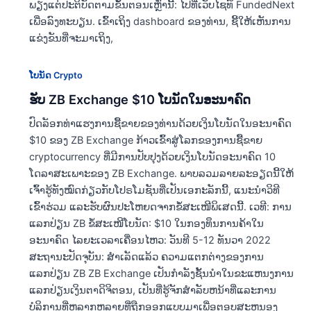
ພຽງແຕ່ປະຕິບັດຕາມຂັ້ນຕອນເຫຼົ່ານີ້: ໄປທີ່ເວັບໄຊທ໌ FundedNext
ເພື່ອລົງທະບຽນ. ເຂົ້າ​ເຖິງ dashboard ຂອງ​ທ່ານ​, ຊີ້​ໃຫ້​ເຫັນ​ການ​
ແຂ່ງ​ຂັນ​ທີ່​ຈະ​ມາ​ເຖິງ​,
ໂບນັດ Crypto
ຮັບ ZB Exchange $10 ໂບນັດໃນອະນາຄົດ
ປົດລັອກທ່າແຮງການຊື້ຂາຍຂອງທ່ານດ້ວຍເງິນໂບນັດໃນອະນາຄົດ
$10 ຂອງ ZB Exchange ກ້າວເຂົ້າສູ່ໂລກຂອງການຊື້ຂາຍ
cryptocurrency ທີ່ມີການປັບປຸງດ້ວຍເງິນໂບນັດອະນາຄົດ 10
ໂດລາສະເພາະຂອງ ZB Exchange. ພາບລວມລາຍລະອຽດນີ້ໃຫ້
ເຈົ້າຮູ້ທັງໝົດກ່ຽວກັບໂປຣໂມຊັນທີ່ເປັນເອກະລັກນີ້, ແນະນຳວິທີ
ເຂົ້າຮ່ວມ ແລະຮັບຜົນປະໂຫຍດຈາກຂໍ້ສະເໜີພິເສດນີ້. ເວທີ: ການ
ແລກປ່ຽນ ZB ຂໍ້ສະເໜີໂບນັດ: $10 ໃນກອງທຶນການຄ້າໃນ
ອະນາຄົດ ໄລຍະເວລາເຄື່ອນໄຫວ: ວັນທີ 5-12 ທັນວາ 2022
ສະຖານະປັດຈຸບັນ: ສຳເລັດແລ້ວ ຄວາມແຕກຕ່າງຂອງການ
ແລກປ່ຽນ ZB ZB Exchange ເປັນກໍາລັງຊັ້ນນໍາໃນຂະແຫນງການ
ແລກປ່ຽນເງິນຕາດິຈິຕອນ, ເປັນທີ່ຮູ້ຈັກສໍາລັບຫນ້າທີ່ແລະການ
ບໍລິການທີ່ຫລາກຫລາຍທີ່ຖືກອອກແບບມາເພື່ອຕອບສະຫນອງ