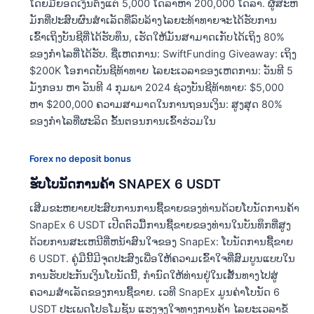
ໂດຍມີຍອດເງິນຕັ້ງແຕ່ 5,000 ໂດລາຫາ 200,000 ໂດລາ. ຜູ້ສະຫ
ມັກທີ່ປະສົບຜົນສໍາເລັດທີ່ລົບລ້າງໄລຍະທ້າທາຍຈະໄດ້ຮັບການ
ເຂົ້າເຖິງບັນຊີທີ່ໄດ້ຮັບທຶນ, ເຮັດໃຫ້ມັນສາມາດເກັບໄດ້ເຖິງ 80%
ຂອງກໍາໄລທີ່ໄດ້ຮັບ. ຊື່ເຫດການ: SwiftFunding Giveaway: ເຖິງ
$200K ໂອກາດບັນຊີທ້າທາຍ ໄລຍະເວລາຂອງເຫດການ: ວັນທີ 5
ມັງກອນ ຫາ ວັນທີ 4 ກຸມພາ 2024 ຊ່ວງບັນຊີທ້າທາຍ: $5,000
ຫາ $200,000 ຄວາມສາມາດໃນການຖອນເງິນ: ສູງສຸດ 80%
ຂອງກໍາໄລທີ່ຜະລິດ ຂັ້ນຕອນການເຂົ້າຮ່ວມໃນ
Forex no deposit bonus
ຮັບໂບນັດການຄ້າ SNAPEX 6 USDT
ເສີມຂະຫຍາຍປະສົບການການຊື້ຂາຍຂອງທ່ານດ້ວຍໂບນັດການຄ້າ
SnapEx 6 USDT ເປີດຕົວມື້ການຊື້ຂາຍຂອງທ່ານໃນບັນທຶກທີ່ສູງ
ດ້ວຍການສະເຫນີທີ່ຫນ້າສົນໃຈຂອງ SnapEx: ໂບນັດການຊື້ຂາຍ
6 USDT. ຄູ່ມືນີ້ມີຈຸດປະສົງເພື່ອໃຫ້ຄວາມເຂົ້າໃຈທີ່ສົມບູນແບບໃນ
ການຮັບປະກັນເງິນໂບນັດນີ້, ກໍານົດໃຫ້ທ່ານຢູ່ໃນເສັ້ນທາງໄປສູ່
ຄວາມສໍາເລັດຂອງການຊື້ຂາຍ. ເວທີ SnapEx ມູນຄ່າໂບນັດ 6
USDT ປະເພດໂປຣໂມຊັນ ແຮງຈູງໃຈທາງການຄ້າ ໄລຍະເວລາຂໍ້