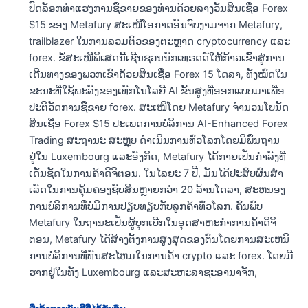
ປົດລັອກທ່າແຮງການຊື້ຂາຍຂອງທ່ານດ້ວຍລາງວັນສິນເຊື່ອ Forex
$15 ຂອງ Metafury ສະເໜີໂອກາດອັນຈົບງາມຈາກ Metafury,
trailblazer ໃນການລວມຕົວຂອງຕະຫຼາດ cryptocurrency ແລະ
forex. ຂໍ້ສະເໜີພິເສດນີ້ເຊີນຊວນນັກເທຣດດ໌ໃຫ້ກ້າວເຂົ້າສູ່ການ
ເດີນທາງຂອງພວກເຂົາດ້ວຍສິນເຊື່ອ Forex 15 ໂດລາ, ທັງໝົດໃນ
ຂະນະທີ່ໃຊ້ພະລັງຂອງເທັກໂນໂລຍີ AI ຂັ້ນສູງທີ່ອອກແບບມາເພື່ອ
ປະຕິວັດການຊື້ຂາຍ forex. ສະເໜີໂດຍ Metafury ຈໍານວນໂບນັດ
ສິນເຊື່ອ Forex $15 ປະເພດການບໍລິການ AI-Enhanced Forex
Trading ສະຖານະ ສະຫຼຸບ ດໍາເນີນການທົ່ວໂລກໂດຍມີພື້ນຖານ
ຢູ່ໃນ Luxembourg ແລະອັງກິດ, Metafury ໄດ້ກາຍເປັນກໍາລັງທີ່
ເດັ່ນຊັດໃນການຄ້າດິຈິຕອນ. ໃນໄລຍະ 7 ປີ, ມັນໄດ້ປະສົບຜົນສໍາ
ເລັດໃນການຄຸ້ມຄອງຊັບສິນຫຼາຍກວ່າ 20 ລ້ານໂດລາ, ສະຫນອງ
ການບໍລິການທີ່ບໍ່ມີການປຽບທຽບກັບລູກຄ້າທົ່ວໂລກ. ຄົ້ນພົບ
Metafury ໃນຖານະເປັນຜູ້ບຸກເບີກໃນອຸດສາຫະກໍາການຄ້າດິຈິ
ຕອນ, Metafury ໄດ້ສ້າງຕັ້ງການສູງສຸດຂອງຕົນໂດຍການສະເຫນີ
ການບໍລິການທີ່ທັນສະໄຫມໃນການຄ້າ crypto ແລະ forex. ໂດຍມີ
ຮາກຢູ່ໃນທັງ Luxembourg ແລະສະຫະລາຊະອານາຈັກ,