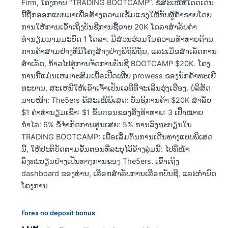
Firm, ໂຄງການ “TRADING BOOTCAMP”. ຂໍ້ສະເໜີທີ່ໂດດເດັ່ນ
ນີ້ຖືກອອກແບບມາເພື່ອສ້າງຄວາມເຂັ້ມແຂງໃຫ້ກັບຜູ້ຄ້າຂາຍໂດຍ
ການໃຫ້ການເຂົ້າເຖິງບັນຊີການຊື້ຂາຍ 20K ໂດລາສຳລັບຄ່າ
ທຳນຽມນາມມະຍົດ 1 ໂດລາ. ມີສ່ວນຮ່ວມໃນຄວາມທ້າທາຍດ້ານ
ການຄ້າສາມຢ່າງທີ່ມີໂຄງສ້າງຢ່າງພິຖີພິຖັນ, ແລະເມື່ອສຳເລັດການ
ສຳເລັດ, ກ້າວໄປສູ່ການຈັດການບັນຊີ BOOTCAMP $20K. ໂຄງ​
ການ​ນີ້​ແມ່ນ​ເຫມາະ​ສົມ​ເພື່ອ​ເປີດ​ເຜີຍ prowess ຂອງ​ນັກ​ຄ້າ​ທະ​ເຍີ​
ທະ​ຍານ​, ສະ​ເຫນີ​ໃຫ້​ເຂົາ​ເຈົ້າ​ເປັນ​ເວ​ທີ​ທີ່​ຈະ​ເລີນ​ຮຸ່ງ​ເຮືອງ​. ບໍລິສັດ
ນາຍໜ້າ: The5ers ຂໍ້ສະເໜີພິເສດ: ບັນຊີການຄ້າ $20K ສໍາລັບ
$1 ຄ່າທຳນຽມເຂົ້າ: $1 ຂັ້ນຕອນຂອງສິ່ງທ້າທາຍ: 3 ເປົ້າໝາຍ
ກຳໄລ: 6% ຂໍ້​ຈໍາ​ກັດ​ການ​ສູນ​ເສຍ​: 5% ການລົງທະບຽນໃນ
TRADING BOOTCAMP: ເພື່ອເລີ່ມຕົ້ນການເດີນທາງແບບພິເສດ
ນີ້, ໃຫ້ປະຕິບັດຕາມຂັ້ນຕອນທີ່ລະບຸໄວ້ຂ້າງລຸ່ມນີ້: ໄປທີ່ໜ້າ
ລົງທະບຽນຢ່າງເປັນທາງການຂອງ The5ers. ເຂົ້າເຖິງ
dashboard ຂອງທ່ານ, ເລືອກສໍາລັບການເລືອກບັນຊີ, ແລະກໍານົດ
ໂຄງການ
Forex no deposit bonus