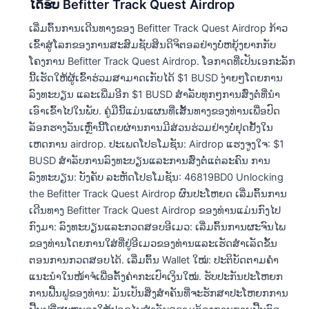
ໄດ້ຮັບ Befitter Track Quest Airdrop
ເລີ່ມຕົ້ນການເດີນທາງຂອງ Befitter Track Quest Airdrop ກ້າວ
ເຂົ້າສູ່ໂລກຂອງການສະສົມຊັບສິນດິຈິຕອລຢ່າງບໍ່ຫຍຸ້ງຍາກກັບ
ໂຄງການ Befitter Track Quest Airdrop. ໂອກາດທີ່ເປັນເອກະລັກ
ນີ້ເຮັດໃຫ້ຜູ້ເຂົ້າຮ່ວມສາມາດເກັບໄດ້ $1 BUSD ງ່າຍໆໂດຍການ
ລົງທະບຽນ ແລະເພີ່ມອີກ $1 BUSD ສໍາລັບທຸກໆການສົ່ງຕໍ່ທີ່ນໍາ
ເອົາເຂົ້າໄປໃນພັບ. ຄູ່ມືນີ້ແມ່ນແຜນທີ່ເສັ້ນທາງຂອງທ່ານເພື່ອປົດ
ລັອກຮາງວັນເຫຼົ່ານີ້ໂດຍຜ່ານການມີສ່ວນຮ່ວມຢ່າງບໍ່ຢຸດຢັ້ງໃນ
ເຫດການ airdrop. ປະເພດໂປຣໂມຊັນ: Airdrop ແຮງຈູງໃຈ: $1
BUSD ສໍາລັບການລົງທະບຽນແລະການສົ່ງຕໍ່ແຕ່ລະຄົນ ການ
ລົງທະບຽນ: ບັງຄັບ ລະຫັດໂປຣໂມຊັນ: 46819BD0 Unlocking
the Befitter Track Quest Airdrop ຜົນປະໂຫຍດ ເລີ່ມຕົ້ນການ
ເດີນທາງ Befitter Track Quest Airdrop ຂອງທ່ານແມ່ນກົງໄປ
ກົງມາ: ລົງ​ທະ​ບຽນ​ແລະ​ກວດ​ສອບ​ອີ​ເມວ​: ເລີ່ມ​ຕົ້ນ​ການ​ຜະ​ຈົນ​ໄພ​
ຂອງ​ທ່ານ​ໂດຍ​ການ​ໃສ່​ທີ່​ຢູ່​ອີ​ເມວ​ຂອງ​ທ່ານ​ແລະ​ເຮັດ​ສໍາ​ເລັດ​ຂັ້ນ​
ຕອນ​ການ​ກວດ​ສອບ​ໄດ້​. ເລີ່ມຕົ້ນ Wallet ໃໝ່: ປະຕິບັດຕາມຄຳ
ແນະນຳໃນໜ້າຈໍເພື່ອຕັ້ງຄ່າກະເປົາເງິນໃໝ່. ຮັບປະກັນປະໂຫຍກ
ການຟື້ນຟູຂອງທ່ານ: ມັນເປັນສິ່ງສໍາຄັນທີ່ຈະຮັກສາປະໂຫຍກການ