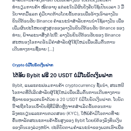
ສໍາລັບການຄ້າຄັ້ງທໍາອິດ ປະເພດລາງວັນ ໃບເກັບເງິນຄືນຄ່າ
ທຳນຽມການຄ້າ ໝົດອາຍຸ ແຕ່ລະໃບມີຜົນບັງຄັບໃຊ້ເປັນເວລາ 3 ມື້
ນັບຈາກມື້ແລກ ຄູ່ມືບາດກ້າວໂດຍຂັ້ນຕອນເພື່ອອ້າງເອົາລາງວັນ
ຍິນດີຕ້ອນຮັບ Binance ຄໍາແນະນໍາສໍາລັບການນໍາໃຊ້ລາງວັນ ເພື່ອ
ເພີ່ມຜົນປະໂຫຍດສູງສຸດຂອງລາງວັນຍິນດີຕ້ອນຮັບ Binance ຂອງ
ທ່ານ, ພິຈາລະນາສິ່ງຕໍ່ໄປນີ້: ລາງວັນຍິນດີຕ້ອນຮັບຂອງ Binance
ສະຫນອງໂອກາດອັນມີຄ່າສໍາລັບຜູ້ໃຊ້ໃຫມ່ເພື່ອເລີ່ມຕົ້ນການ
ເດີນທາງການຊື້ຂາຍ […]
Crypto ບໍ່ມີໂບນັດເງິນຝາກ
ໄດ້ຮັບ Bybit ຟຣີ 20 USDT ບໍ່ມີໂບນັດເງິນຝາກ
Bybit, ແພລະຕະຟອມການຄ້າ cryptocurrency ຊັ້ນນໍາ, ສະເຫນີ
ໂອກາດທີ່ດີເລີດສໍາລັບຜູ້ໃຊ້ໃຫມ່ເພື່ອເລີ່ມຕົ້ນການເດີນທາງການ
ຊື້ຂາຍຂອງພວກເຂົາດ້ວຍ a 20 USDT ບໍ່ມີໂບນັດເງິນຝາກ. ໂບນັດ
ນີ້ຈະຖືກໂອນເຂົ້າບັນຊີທີ່ມີສິດຫຼັງຈາກສໍາເລັດຂັ້ນຕອນການ
ລົງທະບຽນແລະການກວດສອບ (KYC), ໃຫ້ພໍ່ຄ້າມີໂອກາດທີ່ຈະ
ຄົ້ນຫາລັກສະນະການຄ້າຂັ້ນສູງຂອງ Bybit ໂດຍບໍ່ຕ້ອງລົງທຶນເງິນ
ຂອງຕົນເອງລ່ວງຫນ້າ. ປະຕິບັດຕາມຄໍາແນະນໍາຂອງພວກເຮົາເພື່ອ