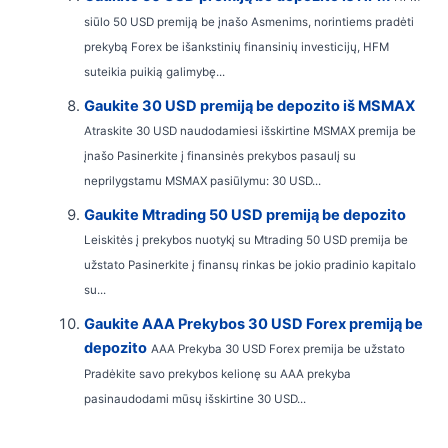
siūlo 50 USD premiją be įnašo Asmenims, norintiems pradėti
prekybą Forex be išankstinių finansinių investicijų, HFM
suteikia puikią galimybę...
Gaukite 30 USD premiją be depozito iš MSMAX
Atraskite 30 USD naudodamiesi išskirtine MSMAX premija be
įnašo Pasinerkite į finansinės prekybos pasaulį su
neprilygstamu MSMAX pasiūlymu: 30 USD...
Gaukite Mtrading 50 USD premiją be depozito
Leiskitės į prekybos nuotykį su Mtrading 50 USD premija be
užstato Pasinerkite į finansų rinkas be jokio pradinio kapitalo
su...
Gaukite AAA Prekybos 30 USD Forex premiją be
depozito
AAA Prekyba 30 USD Forex premija be užstato
Pradėkite savo prekybos kelionę su AAA prekyba
pasinaudodami mūsų išskirtine 30 USD...