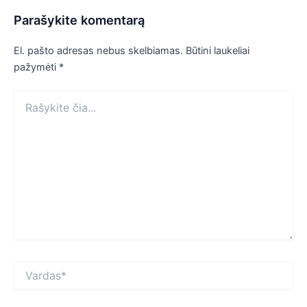
Parašykite komentarą
El. pašto adresas nebus skelbiamas.
Būtini laukeliai
pažymėti
*
Rašykite
čia...
Vardas*