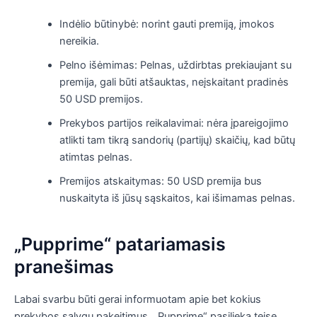
Indėlio būtinybė: norint gauti premiją, įmokos
nereikia.
Pelno išėmimas: Pelnas, uždirbtas prekiaujant su
premija, gali būti atšauktas, neįskaitant pradinės
50 USD premijos.
Prekybos partijos reikalavimai: nėra įpareigojimo
atlikti tam tikrą sandorių (partijų) skaičių, kad būtų
atimtas pelnas.
Premijos atskaitymas: 50 USD premija bus
nuskaityta iš jūsų sąskaitos, kai išimamas pelnas.
„Pupprime“ patariamasis
pranešimas
Labai svarbu būti gerai informuotam apie bet kokius
prekybos sąlygų pakeitimus. „Pupprime“ pasilieka teisę