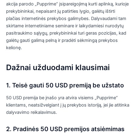
akcija parodo „Pupprime“ įsipareigojimą kurti aplinką, kurioje
prekybininkai, nepaisant jų patirties lygio, galėtų ištirti
plačias internetinės prekybos galimybes. Dalyvaudami tam
skirtame internetiniame seminare ir laikydamiesi nurodytų
pasitraukimo sąlygų, prekybininkai turi geras pozicijas, kad
galėtų gauti galimą pelną ir pradėti sėkmingą prekybos
kelionę.
Dažnai užduodami klausimai
1. Teisė gauti 50 USD premiją be užstato
50 USD premija be įnašo yra atvira visiems „Pupprime“
klientams, neatsižvelgiant į jų prekybos istoriją, jei jie atitinka
dalyvavimo reikalavimus.
2. Pradinės 50 USD premijos atsiėmimas