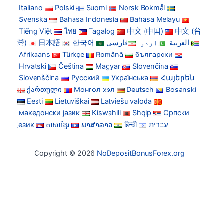
Italiano
Polski
Suomi
Norsk Bokmål
Svenska
Bahasa Indonesia
Bahasa Melayu
Tiếng Việt
ไทย
Tagalog
中文 (中国)
中文 (台
灣)
日本語
한국어
فارسی
اردو
العربية
Afrikaans
Türkçe
Română
български
Hrvatski
Čeština
Magyar
Slovenčina
Slovenščina
Русский
Українська
Հայերեն
ქართული
Монгол хэл
Deutsch
Bosanski
Eesti
Lietuviškai
Latviešu valoda
македонски јазик
Kiswahili
Shqip
Српски
језик
ភាសាខ្មែរ
ພາສາລາວ
हिन्दी
עברית
Copyright © 2026
NoDepositBonusForex.org