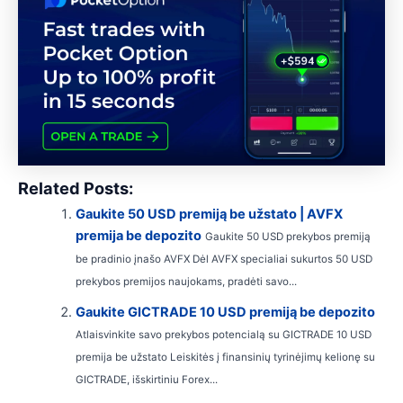
Related Posts:
Gaukite 50 USD premiją be užstato | AVFX
premija be depozito
Gaukite 50 USD prekybos premiją
be pradinio įnašo AVFX Dėl AVFX specialiai sukurtos 50 USD
prekybos premijos naujokams, pradėti savo...
Gaukite GICTRADE 10 USD premiją be depozito
Atlaisvinkite savo prekybos potencialą su GICTRADE 10 USD
premija be užstato Leiskitės į finansinių tyrinėjimų kelionę su
GICTRADE, išskirtiniu Forex...