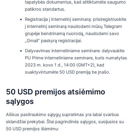
tapatybės dokumentus, kad atitiktumėte saugumo
patikros standartus.
Registracija į internetinį seminarą: prisiregistruokite
į internetinį seminarą naudodami mūsų Telegram
grupėje bendrinamą nuorodą, naudodami savo
„Gmail“ paskyrą registracijai.
Dalyvavimas internetiniame seminare: dalyvaukite
PU Prime internetiniame seminare, kuris numatytas
2023 m. kovo 1 d., 14:00 (GMT+2), kad
suaktyvintumėte 50 USD premiją be įnašo.
50 USD premijos atsiėmimo
sąlygos
Aiškus pasitraukimo sąlygų supratimas yra labai svarbus
sklandžiai prekybai. Štai pagrindinės sąlygos, susijusios su
50 USD premijos išėmimu: