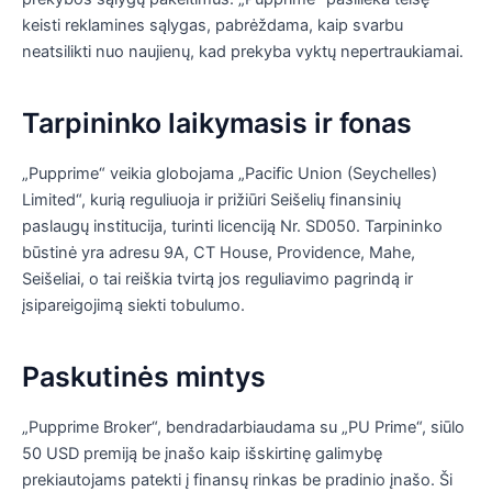
keisti reklamines sąlygas, pabrėždama, kaip svarbu
neatsilikti nuo naujienų, kad prekyba vyktų nepertraukiamai.
Tarpininko laikymasis ir fonas
„Pupprime“ veikia globojama „Pacific Union (Seychelles)
Limited“, kurią reguliuoja ir prižiūri Seišelių finansinių
paslaugų institucija, turinti licenciją Nr. SD050. Tarpininko
būstinė yra adresu 9A, CT House, Providence, Mahe,
Seišeliai, o tai reiškia tvirtą jos reguliavimo pagrindą ir
įsipareigojimą siekti tobulumo.
Paskutinės mintys
„Pupprime Broker“, bendradarbiaudama su „PU Prime“, siūlo
50 USD premiją be įnašo kaip išskirtinę galimybę
prekiautojams patekti į finansų rinkas be pradinio įnašo. Ši