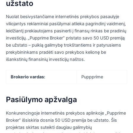
užstato
Nuolat besivystančiame internetinės prekybos pasaulyje
viliojantys reklaminiai pasiūlymai atlieka pagrindinį vaidmenį,
leidžiantį prekiautojams pasinerti į finansų rinkas be pradinių
investicijų. „Pupprime Broker“ pristato savo 50 USD premiją
be užstato – puikią galimybę trokštantiems ir patyrusiems
prekybininkams pradėti savo prekybos kelionę be
išankstinių finansinių investicijų naštos.
Brokerio vardas:
Puppprime
Pasiūlymo apžvalga
Konkurencingoje internetinės prekybos aplinkoje „Pupprime
Broker“ išsiskiria dosnia 50 USD premija be užstato. Šis
projektas skirtas suteikti daugiau galimybių