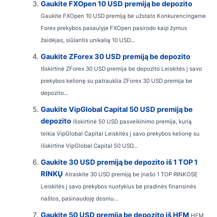
Gaukite FXOpen 10 USD premiją be depozito
Gaukite FXOpen 10 USD premiją be užstato Konkurencingame
Forex prekybos pasaulyje FXOpen pasirodo kaip žymus
žaidėjas, siūlantis unikalią 10 USD...
Gaukite ZForex 30 USD premiją be depozito
Išskirtinė ZForex 30 USD premija be depozito Leiskitės į savo
prekybos kelionę su patrauklia ZForex 30 USD premija be
depozito...
Gaukite VipGlobal Capital 50 USD premiją be
depozito
Išskirtinė 50 USD pasveikinimo premija, kurią
teikia VipGlobal Capital Leiskitės į savo prekybos kelionę su
išskirtine VipGlobal Capital 50 USD...
Gaukite 30 USD premiją be depozito iš 1 TOP 1
RINKŲ
Atraskite 30 USD premiją be įnašo 1 TOP RINKOSE
Leiskitės į savo prekybos nuotykius be pradinės finansinės
naštos, pasinaudoję dosniu...
Gaukite 50 USD premiją be depozito iš HFM
HFM