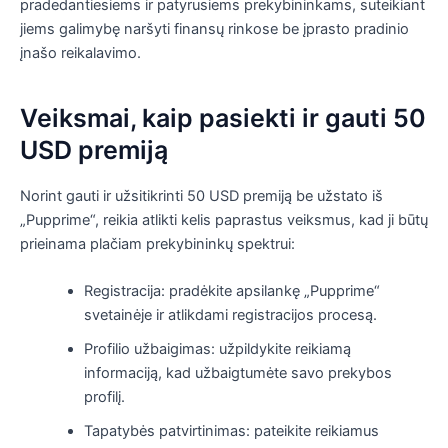
pradedantiesiems ir patyrusiems prekybininkams, suteikiant
jiems galimybę naršyti finansų rinkose be įprasto pradinio
įnašo reikalavimo.
Veiksmai, kaip pasiekti ir gauti 50
USD premiją
Norint gauti ir užsitikrinti 50 USD premiją be užstato iš
„Pupprime“, reikia atlikti kelis paprastus veiksmus, kad ji būtų
prieinama plačiam prekybininkų spektrui:
Registracija: pradėkite apsilankę „Pupprime“
svetainėje ir atlikdami registracijos procesą.
Profilio užbaigimas: užpildykite reikiamą
informaciją, kad užbaigtumėte savo prekybos
profilį.
Tapatybės patvirtinimas: pateikite reikiamus