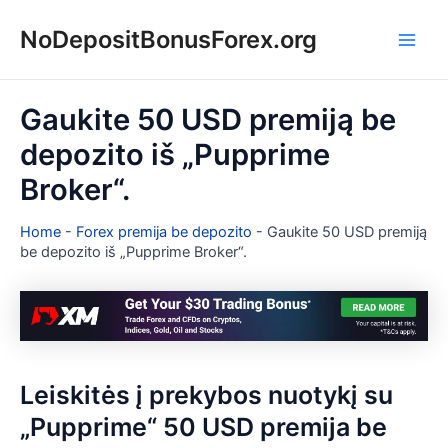
Pereiti
NoDepositBonusForex.org
prie
Main
turinio
Men
Gaukite 50 USD premiją be
depozito iš „Pupprime
Broker“.
Home
-
Forex premija be depozito
-
Gaukite 50 USD premiją
be depozito iš „Pupprime Broker“.
Leiskitės į prekybos nuotykį su
„Pupprime“ 50 USD premija be