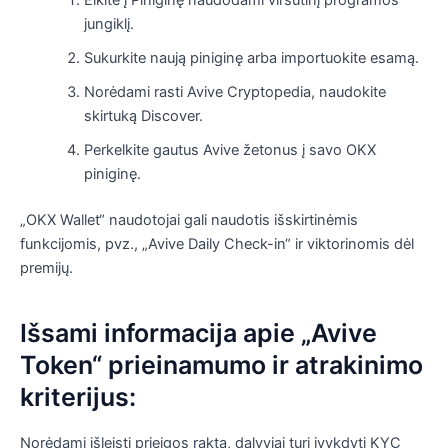
Eikite į Piniginę naudodami viršutinį programos
jungiklį.
Sukurkite naują piniginę arba importuokite esamą.
Norėdami rasti Avive Cryptopedia, naudokite
skirtuką Discover.
Perkelkite gautus Avive žetonus į savo OKX
piniginę.
„OKX Wallet“ naudotojai gali naudotis išskirtinėmis
funkcijomis, pvz., „Avive Daily Check-in“ ir viktorinomis dėl
premijų.
Išsami informacija apie „Avive
Token“ prieinamumo ir atrakinimo
kriterijus:
Norėdami išleisti prieigos raktą, dalyviai turi įvykdyti KYC