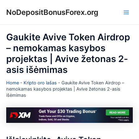
Pereiti
NoDepositBonusForex.org
prie
Main
turinio
Men
Gaukite Avive Token Airdrop
– nemokamas kasybos
projektas | Avive žetonas 2-
asis išėmimas
Home
-
Kripto oro lašas
-
Gaukite Avive Token Airdrop –
nemokamas kasybos projektas | Avive žetonas 2-asis
išėmimas