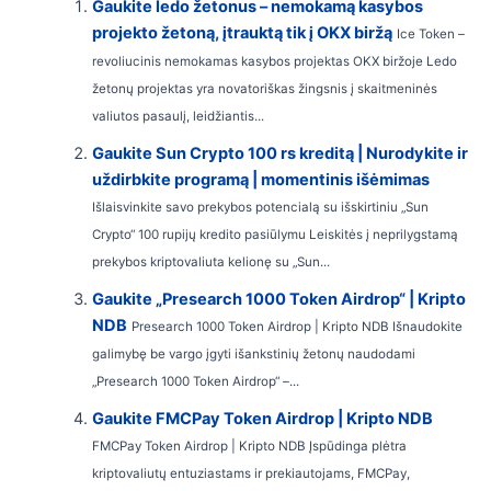
Gaukite ledo žetonus – nemokamą kasybos
projekto žetoną, įtrauktą tik į OKX biržą
Ice Token –
revoliucinis nemokamas kasybos projektas OKX biržoje Ledo
žetonų projektas yra novatoriškas žingsnis į skaitmeninės
valiutos pasaulį, leidžiantis...
Gaukite Sun Crypto 100 rs kreditą | Nurodykite ir
uždirbkite programą | momentinis išėmimas
Išlaisvinkite savo prekybos potencialą su išskirtiniu „Sun
Crypto“ 100 rupijų kredito pasiūlymu Leiskitės į neprilygstamą
prekybos kriptovaliuta kelionę su „Sun...
Gaukite „Presearch 1000 Token Airdrop“ | Kripto
NDB
Presearch 1000 Token Airdrop | Kripto NDB Išnaudokite
galimybę be vargo įgyti išankstinių žetonų naudodami
„Presearch 1000 Token Airdrop“ –...
Gaukite FMCPay Token Airdrop | Kripto NDB
FMCPay Token Airdrop | Kripto NDB Įspūdinga plėtra
kriptovaliutų entuziastams ir prekiautojams, FMCPay,