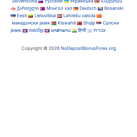
Slovenščina
Русский
Українська
Հայերեն
ქართული
Монгол хэл
Deutsch
Bosanski
Eesti
Lietuviškai
Latviešu valoda
македонски јазик
Kiswahili
Shqip
Српски
језик
ភាសាខ្មែរ
ພາສາລາວ
हिन्दी
עברית
Copyright © 2026
NoDepositBonusForex.org