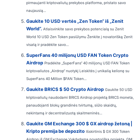
pirmaujanti kriptovaliutų prekybos platforma, pristato savo
naujausią...
Gaukite 10 USD vertės „Zen Token“ iš „Zenit
World“.
Atlaisvinkite savo prekybos potencialą su Zenit
World 10 USD Zen Token pasiūlymu Ženkite į novatorišką Zenit
visatą ir pradėkite savo...
SuperFans 40 milijonų USD FAN Token Crypto
Airdrop
Pradėkite „SuperFans“ 40 milijonų USD FAN Token
kriptovaliutos „Airdrop“ nuotykį Leiskitės į unikalią kelionę su
SuperFans 40 Million $FAN Token...
Gaukite BRICS $ 50 Crypto Airdrop
Gaukite 50 USD
kriptovaliutų naudodami BRICS Airdrop projektą BRICS moneta,
panaudojanti blokų grandinės tvirtumą, siūlo skaidrų,
nekintamą ir decentralizuotą skaitmeninės...
Gaukite GM Exchange 300 $ GX airdrop žetoną |
Kripto premija be depozito
Išskirtinis $ GX 300 Token
Airdrop iš GM Exchange Vykdydama novatorišką projektą, GM