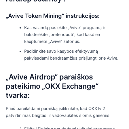
„Avive Token Mining“ instrukcijos:
Kas valandą pasiekite „Avive“ programą ir
bakstelėkite „pretenduoti“, kad kasdien
kauptumėte „Avive“ žetonus.
Padidinkite savo kasybos efektyvumą
pakviesdami bendraamžius prisijungti prie Avive.
„Avive Airdrop“ paraiškos
pateikimo „OKX Exchange“
tvarka:
Prieš pareikšdami paraišką įsitikinkite, kad OKX lv 2
patvirtinimas baigtas, ir vadovaukitės šiomis gairėmis: