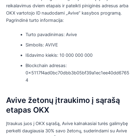
reikalavimus dviem etapais ir pateikti piniginės adresus arba
OKX vartotojo ID naudodami „Avive“ kasybos programą.
Pagrindinė turto informacija:
Turto pavadinimas: Avive
Simbolis: AVIVE
Išdavimo kiekis: 10 000 000 000
Blockchain adresas:
0x5117f4ad0bc70dbb3b05bf39a1ec1ee40dd6765
4
Avive žetonų įtraukimo į sąrašą
etapas OKX
Įtraukus juos į OKX sąrašą, Avive kalnakasiai turės galimybę
perkelti daugiausia 30% savo žetonų, suderindami su Avive