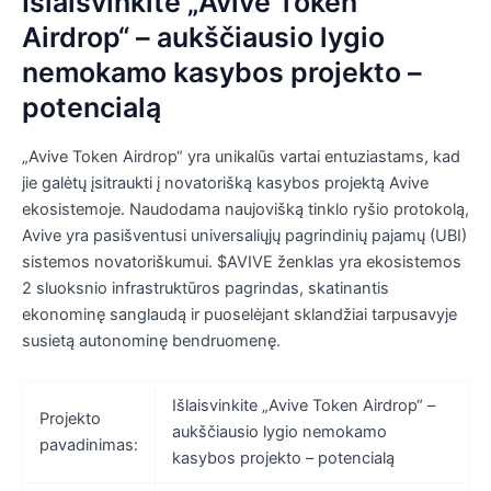
Išlaisvinkite „Avive Token
Airdrop“ – aukščiausio lygio
nemokamo kasybos projekto –
potencialą
„Avive Token Airdrop“ yra unikalūs vartai entuziastams, kad
jie galėtų įsitraukti į novatorišką kasybos projektą Avive
ekosistemoje. Naudodama naujovišką tinklo ryšio protokolą,
Avive yra pasišventusi universaliųjų pagrindinių pajamų (UBI)
sistemos novatoriškumui. $AVIVE ženklas yra ekosistemos
2 sluoksnio infrastruktūros pagrindas, skatinantis
ekonominę sanglaudą ir puoselėjant sklandžiai tarpusavyje
susietą autonominę bendruomenę.
Išlaisvinkite „Avive Token Airdrop“ –
Projekto
aukščiausio lygio nemokamo
pavadinimas:
kasybos projekto – potencialą