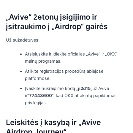
„Avive“ žetonų įsigijimo ir
įsitraukimo į „Airdrop“ gairės
Už sužadėtuves:
Atsisiųskite ir įdiekite oficialias „Avive“ ir „OKX“
mainų programas.
Atlikite registracijos procedūrą abiejose
platformose.
Įveskite nukreipimo kodą „
ji2d15
„už Avive
ir”
77443600
“, kad OKX atrakintų papildomas
privilegijas.
Leiskitės į kasybą ir „Avive
Airdrop Journey“.