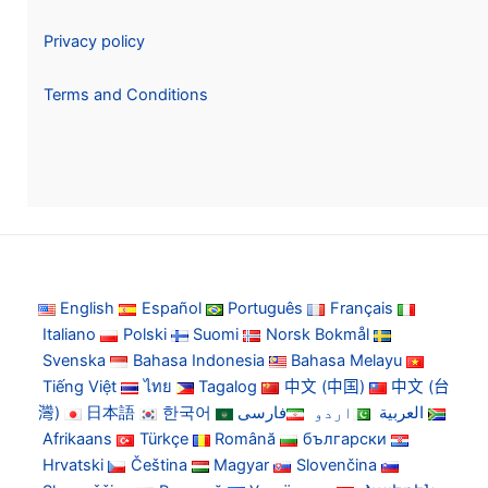
Privacy policy
Terms and Conditions
English
Español
Português
Français
Italiano
Polski
Suomi
Norsk Bokmål
Svenska
Bahasa Indonesia
Bahasa Melayu
Tiếng Việt
ไทย
Tagalog
中文 (中国)
中文 (台
灣)
日本語
한국어
فارسی
اردو
العربية
Afrikaans
Türkçe
Română
български
Hrvatski
Čeština
Magyar
Slovenčina