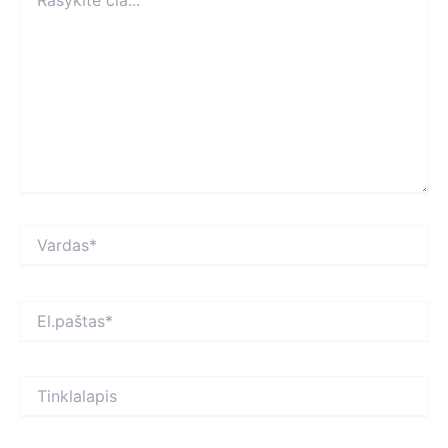
čia...
Vardas*
El.paštas*
Tinklalapis