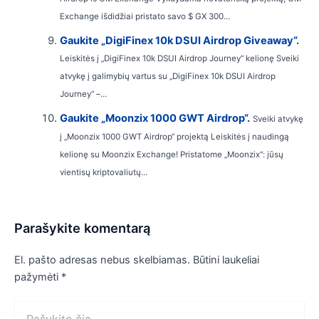
Exchange išdidžiai pristato savo $ GX 300...
Gaukite „DigiFinex 10k DSUI Airdrop Giveaway“.
Leiskitės į „DigiFinex 10k DSUI Airdrop Journey“ kelionę Sveiki
atvykę į galimybių vartus su „DigiFinex 10k DSUI Airdrop
Journey“ –...
Gaukite „Moonzix 1000 GWT Airdrop“.
Sveiki atvykę
į „Moonzix 1000 GWT Airdrop“ projektą Leiskitės į naudingą
kelionę su Moonzix Exchange! Pristatome „Moonzix“: jūsų
vientisų kriptovaliutų...
Parašykite komentarą
El. pašto adresas nebus skelbiamas.
Būtini laukeliai
pažymėti
*
Rašykite