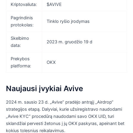
Kriptovaliuta:
$AVIVE
Pagrindinis
Tinklo ryšio įrodymas
protokolas:
Skelbimo
2023 m. gruodžio 19 d
data:
Prekybos
OKX
platforma:
Naujausi įvykiai Avive
2024 m. sausio 23 d. „Avive“ pradėjo antrąjį „Airdrop“
strategijos etapą. Dalyviai, kurie užsiregistravo naudodami
„Avive KYC“ procedūrą naudodami savo OKX UID, turi
sklandžiai pervesti žetonus į jų OKX paskyras, apeinant bet
kokius tolesnius reikalavimus.