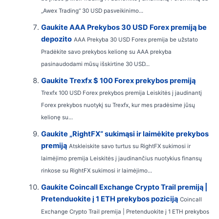
„Awex Trading“ 30 USD pasveikinimo...
Gaukite AAA Prekybos 30 USD Forex premiją be
depozito
AAA Prekyba 30 USD Forex premija be užstato
Pradėkite savo prekybos kelionę su AAA prekyba
pasinaudodami mūsų išskirtine 30 USD...
Gaukite Trexfx $ 100 Forex prekybos premiją
Trexfx 100 USD Forex prekybos premija Leiskitės į jaudinantį
Forex prekybos nuotykį su Trexfx, kur mes pradėsime jūsų
kelionę su...
Gaukite „RightFX“ sukimąsi ir laimėkite prekybos
premiją
Atskleiskite savo turtus su RightFX sukimosi ir
laimėjimo premija Leiskitės į jaudinančius nuotykius finansų
rinkose su RightFX sukimosi ir laimėjimo...
Gaukite Coincall Exchange Crypto Trail premiją |
Pretenduokite į 1 ETH prekybos poziciją
Coincall
Exchange Crypto Trail premija | Pretenduokite į 1 ETH prekybos