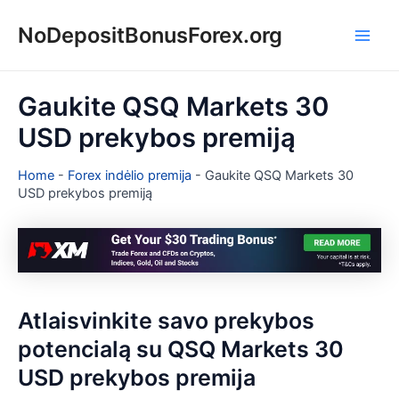
Pereiti
NoDepositBonusForex.org
prie
Main
turinio
Men
Gaukite QSQ Markets 30
USD prekybos premiją
Home
-
Forex indėlio premija
-
Gaukite QSQ Markets 30
USD prekybos premiją
Atlaisvinkite savo prekybos
potencialą su QSQ Markets 30
USD prekybos premija