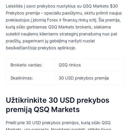
Leiskitės į savo prekybos nuotykius su QSQ Markets $30
Prekybos premija – specialiu pasiūlymu, skirtu priimti naujus
prekiautojus į įdomią Forex ir finansų rinkų sritį. Šia premija,
kurią siūlo gerbiamas QSQ Markets brokeris, siekiama
suteikti naujiems klientams strateginį pranašumą nuo pat
pradžių, pagerinant jų gebėjimą naršyti nuolat
besikeičiančioje prekybos aplinkoje.
Brokerio vardas:
QSQ rinkos
Skatinimas:
30 USD prekybos premija
Užtikrinkite 30 USD prekybos
premiją QSQ Markets
Prieiti prie 30 USD prekybos premijos, kurią siūlo QSQ
Markets, yra paprasta. Norėdami pradėti, atlikite šiuos