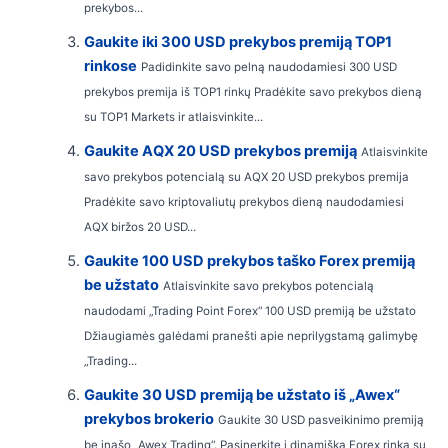
prekybos...
Gaukite iki 300 USD prekybos premiją TOP1
rinkose
Padidinkite savo pelną naudodamiesi 300 USD
prekybos premija iš TOP1 rinkų Pradėkite savo prekybos dieną
su TOP1 Markets ir atlaisvinkite...
Gaukite AQX 20 USD prekybos premiją
Atlaisvinkite
savo prekybos potencialą su AQX 20 USD prekybos premija
Pradėkite savo kriptovaliutų prekybos dieną naudodamiesi
AQX biržos 20 USD...
Gaukite 100 USD prekybos taško Forex premiją
be užstato
Atlaisvinkite savo prekybos potencialą
naudodami „Trading Point Forex“ 100 USD premiją be užstato
Džiaugiamės galėdami pranešti apie neprilygstamą galimybę
„Trading...
Gaukite 30 USD premiją be užstato iš „Awex“
prekybos brokerio
Gaukite 30 USD pasveikinimo premiją
be įnašo „Awex Trading“. Pasinerkite į dinamišką Forex rinką su