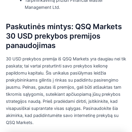
Tarpininkavimą prižiūri Financial Master
Management Ltd.
Paskutinės mintys: QSQ Markets
30 USD prekybos premijos
panaudojimas
30 USD prekybos premija iš QSQ Markets yra daugiau nei tik
paskata; tai vartai praturtinti savo prekybos kelionę
papildomu kapitalu. Šis unikalus pasiūlymas leidžia
prekybininkams gilintis į rinkas su padidintu pasirengimo
jausmu. Pelnas, gautas iš premijos, gali būti atšauktas tam
tikromis sąlygomis, suteikiant apčiuopiamą jūsų prekybos
strategijos naudą. Prieš pradėdami dirbti, įsitikinkite, kad
visapusiškai suprantate visas sąlygas. Pasinaudokite šia
akimirka, kad padidintumėte savo internetinę prekybą su
QSQ Markets.