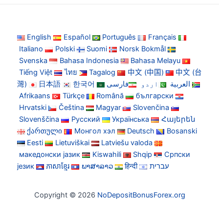
English
Español
Português
Français
Italiano
Polski
Suomi
Norsk Bokmål
Svenska
Bahasa Indonesia
Bahasa Melayu
Tiếng Việt
ไทย
Tagalog
中文 (中国)
中文 (台
灣)
日本語
한국어
فارسی
اردو
العربية
Afrikaans
Türkçe
Română
български
Hrvatski
Čeština
Magyar
Slovenčina
Slovenščina
Русский
Українська
Հայերեն
ქართული
Монгол хэл
Deutsch
Bosanski
Eesti
Lietuviškai
Latviešu valoda
македонски јазик
Kiswahili
Shqip
Српски
језик
ភាសាខ្មែរ
ພາສາລາວ
हिन्दी
עברית
Copyright © 2026
NoDepositBonusForex.org