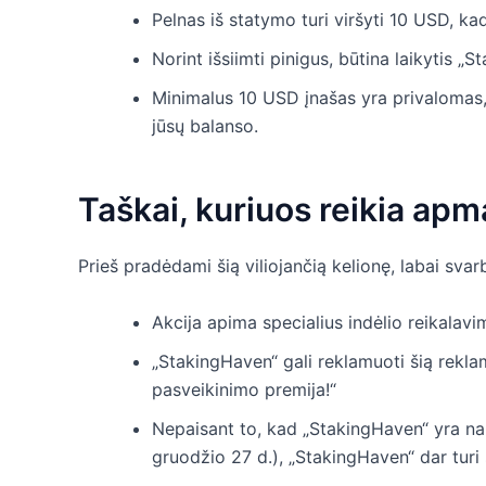
Pelnas iš statymo turi viršyti 10 USD, kad
Norint išsiimti pinigus, būtina laikytis „S
Minimalus 10 USD įnašas yra privalomas, 
jūsų balanso.
Taškai, kuriuos reikia apm
Prieš pradėdami šią viliojančią kelionę, labai svar
Akcija apima specialius indėlio reikalav
„StakingHaven“ gali reklamuoti šią rekl
pasveikinimo premija!“
Nepaisant to, kad „StakingHaven“ yra na
gruodžio 27 d.), „StakingHaven“ dar turi