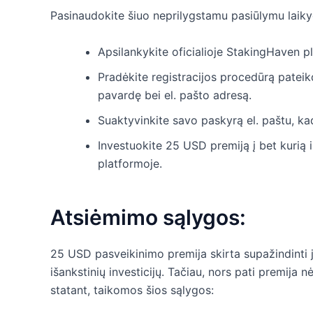
Pasinaudokite šiuo neprilygstamu pasiūlymu laikyd
Apsilankykite oficialioje StakingHaven p
Pradėkite registracijos procedūrą pateik
pavardę bei el. pašto adresą.
Suaktyvinkite savo paskyrą el. paštu, k
Investuokite 25 USD premiją į bet kurią iš
platformoje.
Atsiėmimo sąlygos:
25 USD pasveikinimo premija skirta supažindinti j
išankstinių investicijų. Tačiau, nors pati premija
statant, taikomos šios sąlygos: