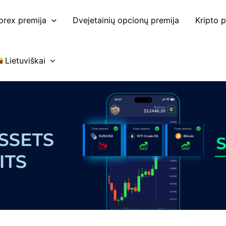
orex premija
Dvejetainių opcionų premija
Kripto p
Lietuviškai