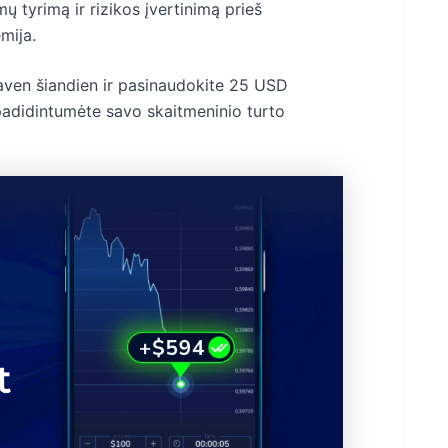
 tyrimą ir rizikos įvertinimą prieš
mija.
Haven šiandien ir pasinaudokite 25 USD
 padidintumėte savo skaitmeninio turto