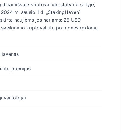
dinamiškoje kriptovaliutų statymo srityje,
o 2024 m. sausio 1 d. „StakingHaven“
 skirtą naujiems jos nariams: 25 USD
ą sveikinimo kriptovaliutų pramonės reklamų
gHavenas
zito premijos
ji vartotojai