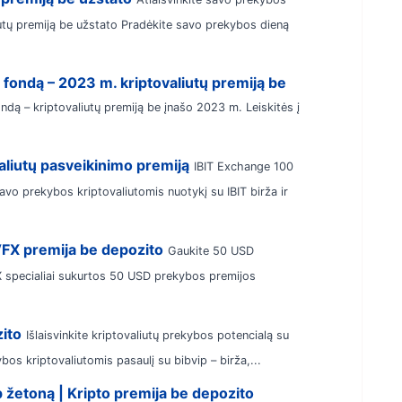
utų premiją be užstato Pradėkite savo prekybos dieną
fondą – 2023 m. kriptovaliutų premiją be
dą – kriptovaliutų premiją be įnašo 2023 m. Leiskitės į
aliutų pasveikinimo premiją
IBIT Exchange 100
avo prekybos kriptovaliutomis nuotykį su IBIT birža ir
VFX premija be depozito
Gaukite 50 USD
 specialiai sukurtos 50 USD prekybos premijos
ito
Išlaisvinkite kriptovaliutų prekybos potencialą su
bos kriptovaliutomis pasaulį su bibvip – birža,...
žetoną | Kripto premija be depozito