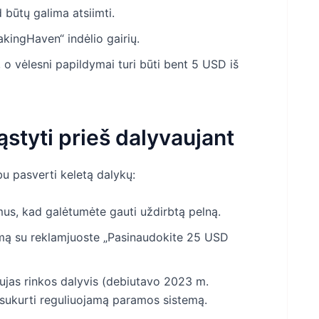
 būtų galima atsiimti.
takingHaven“ indėlio gairių.
o vėlesni papildymai turi būti bent 5 USD iš
ąstyti prieš dalyvaujant
bu pasverti keletą dalykų:
imus, kad galėtumėte gauti uždirbtą pelną.
amą su reklamjuoste „Pasinaudokite 25 USD
ujas rinkos dalyvis (debiutavo 2023 m.
 sukurti reguliuojamą paramos sistemą.