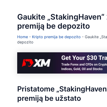
Gaukite „StakingHaven“ 
premiją be depozito
Home
-
Kripto premija be depozito
-
Gaukite „St
depozito
Pristatome „StakingHaven“
premiją be užstato