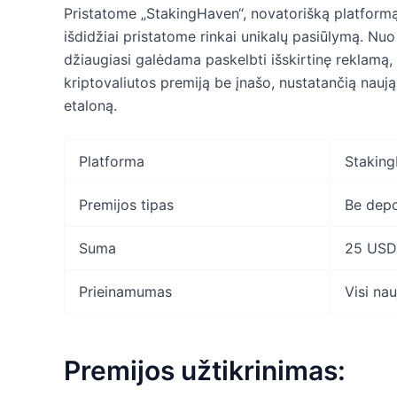
Pristatome „StakingHaven“, novatorišką platformą 
išdidžiai pristatome rinkai unikalų pasiūlymą. Nu
džiaugiasi galėdama paskelbti išskirtinę reklamą,
kriptovaliutos premiją be įnašo, nustatančią nauj
etaloną.
Platforma
Stakin
Premijos tipas
Be depo
Suma
25 USD
Prieinamumas
Visi nau
Premijos užtikrinimas: