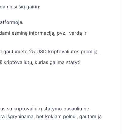
amiesi šių gairių:
latformoje.
dami esminę informaciją, pvz., vardą ir
ad gautumėte 25 USD kriptovaliutos premiją.
 kriptovaliutų, kurias galima statyti
us su kriptovaliutų statymo pasauliu be
 nėra išgryninama, bet kokiam pelnui, gautam ją