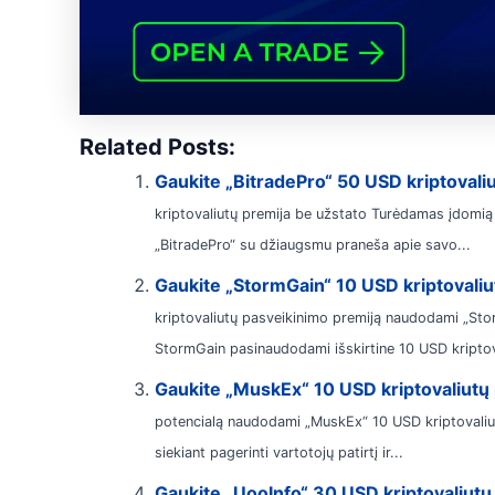
Related Posts:
Gaukite „BitradePro“ 50 USD kriptovali
kriptovaliutų premija be užstato Turėdamas įdomią
„BitradePro“ su džiaugsmu praneša apie savo...
Gaukite „StormGain“ 10 USD kriptovaliu
kriptovaliutų pasveikinimo premiją naudodami „Storm
StormGain pasinaudodami išskirtine 10 USD kriptov
Gaukite „MuskEx“ 10 USD kriptovaliutų 
potencialą naudodami „MuskEx“ 10 USD kriptovaliut
siekiant pagerinti vartotojų patirtį ir...
Gaukite „UooInfo“ 30 USD kriptovaliutų