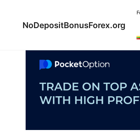
Pereiti
prie
F
turinio
NoDepositBonusForex.org