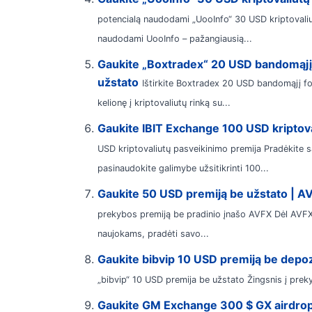
potencialą naudodami „UooInfo“ 30 USD kriptovali
naudodami UooInfo – pažangiausią...
Gaukite „Boxtradex“ 20 USD bandomąjį 
užstato
Ištirkite Boxtradex 20 USD bandomąjį fon
kelionę į kriptovaliutų rinką su...
Gaukite IBIT Exchange 100 USD kriptov
USD kriptovaliutų pasveikinimo premija Pradėkite s
pasinaudokite galimybe užsitikrinti 100...
Gaukite 50 USD premiją be užstato | A
prekybos premiją be pradinio įnašo AVFX Dėl AVFX
naujokams, pradėti savo...
Gaukite bibvip 10 USD premiją be depoz
„bibvip“ 10 USD premija be užstato Žingsnis į preky
Gaukite GM Exchange 300 $ GX airdrop 