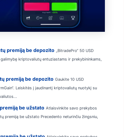
utų premiją be depozito
„BitradePro“ 50 USD
 galimybę kriptovaliutų entuziastams ir prekybininkams,
tų premiją be depozito
Gaukite 10 USD
Gain“. Leiskitės į jaudinantį kriptovaliutų nuotykį su
aliutos...
premiją be užstato
Atlaisvinkite savo prekybos
ų premiją be užstato Precedento neturinčiu žingsniu,
 premiją be užstato
Atlaisvinkite savo prekybos