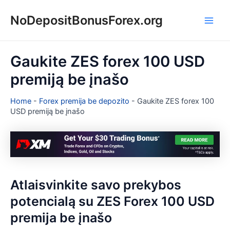
Pereiti
NoDepositBonusForex.org
prie
Main
turinio
Men
Gaukite ZES forex 100 USD
premiją be įnašo
Home
-
Forex premija be depozito
-
Gaukite ZES forex 100
USD premiją be įnašo
Atlaisvinkite savo prekybos
potencialą su ZES Forex 100 USD
premija be įnašo