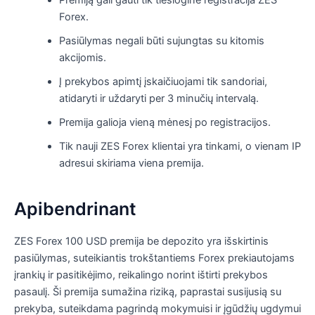
Forex.
Pasiūlymas negali būti sujungtas su kitomis
akcijomis.
Į prekybos apimtį įskaičiuojami tik sandoriai,
atidaryti ir uždaryti per 3 minučių intervalą.
Premija galioja vieną mėnesį po registracijos.
Tik nauji ZES Forex klientai yra tinkami, o vienam IP
adresui skiriama viena premija.
Apibendrinant
ZES Forex 100 USD premija be depozito yra išskirtinis
pasiūlymas, suteikiantis trokštantiems Forex prekiautojams
įrankių ir pasitikėjimo, reikalingo norint ištirti prekybos
pasaulį. Ši premija sumažina riziką, paprastai susijusią su
prekyba, suteikdama pagrindą mokymuisi ir įgūdžių ugdymui