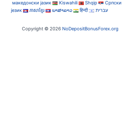
македонски јазик
Kiswahili
Shqip
Српски
језик
ភាសាខ្មែរ
ພາສາລາວ
हिन्दी
עברית
Copyright © 2026
NoDepositBonusForex.org