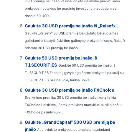
USD premiją be įnašo Pasinaudokite galimybe pradėti savo
prekybos nuotykius be pradinių investicijų, naudodamiesi
dosnia 50 USD...
Gaukite 30 USD premiją be įnašo iš „Raisefx“.
Gaukite „Raisefx“ 30 USD premiją be užstato Džiaugiamės
galėdami pristatyti išskirtinę galimybę prekybininkams, Raisefx
pristato 30 USD premiją be įnašo,...
Gaukite 50 USD premiją be įnašo iš
T.i.SECURITIES
Gaukite 50 USD premiją be įnašo iš
T.i.SECURITIES Ženkite į gyvybingą Forex prekybos pasaulį su
T.i.SECURITIES, kur naujokų laukia unikali...
Gaukite 30 USD premiją be įnašo FXChoice
Sveikinimo premija: 30 USD premija be įnašo, kurią teikia
FXChoice Leiskitės į Forex prekybos nuotykius su viliojančiu
FXChoice pasiūlymu –...
Gaukite „GrandCapital“ 500 USD premiją be
įnašo
Atlaisvinkite prekybos potencialą naudodami