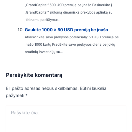
„GrandCapital“ 500 USD premiją be įnašo Pasinerkite į
„GrandCapital“ siūlomą dinamišką prekybos aplinką su
įtikinamu pasiūlymu:...
Gaukite 1000 x 50 USD premiją be įnašo
Atlaisvinkite savo prekybos potencialą: 50 USD premija be
įnašo 1000 kartų Pradėkite savo prekybos dieną be jokių
pradinių investicijų su...
Parašykite komentarą
El. pašto adresas nebus skelbiamas.
Būtini laukeliai
pažymėti
*
Rašykite
čia...