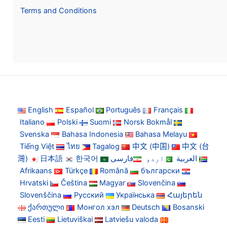
Terms and Conditions
English
Español
Português
Français
Italiano
Polski
Suomi
Norsk Bokmål
Svenska
Bahasa Indonesia
Bahasa Melayu
Tiếng Việt
ไทย
Tagalog
中文 (中国)
中文 (台
灣)
日本語
한국어
فارسی
اردو
العربية
Afrikaans
Türkçe
Română
български
Hrvatski
Čeština
Magyar
Slovenčina
Slovenščina
Русский
Українська
Հայերեն
ქართული
Монгол хэл
Deutsch
Bosanski
Eesti
Lietuviškai
Latviešu valoda