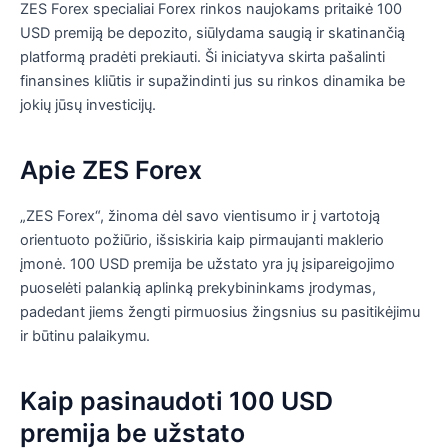
ZES Forex specialiai Forex rinkos naujokams pritaikė 100
USD premiją be depozito, siūlydama saugią ir skatinančią
platformą pradėti prekiauti. Ši iniciatyva skirta pašalinti
finansines kliūtis ir supažindinti jus su rinkos dinamika be
jokių jūsų investicijų.
Apie ZES Forex
„ZES Forex“, žinoma dėl savo vientisumo ir į vartotoją
orientuoto požiūrio, išsiskiria kaip pirmaujanti maklerio
įmonė. 100 USD premija be užstato yra jų įsipareigojimo
puoselėti palankią aplinką prekybininkams įrodymas,
padedant jiems žengti pirmuosius žingsnius su pasitikėjimu
ir būtinu palaikymu.
Kaip pasinaudoti 100 USD
premija be užstato