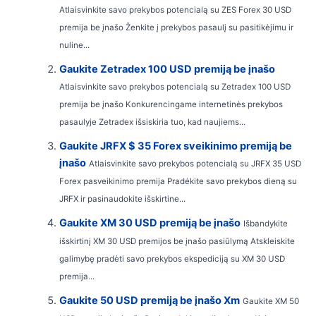
Atlaisvinkite savo prekybos potencialą su ZES Forex 30 USD
premija be įnašo Ženkite į prekybos pasaulį su pasitikėjimu ir
nuline...
Gaukite Zetradex 100 USD premiją be įnašo
Atlaisvinkite savo prekybos potencialą su Zetradex 100 USD
premija be įnašo Konkurencingame internetinės prekybos
pasaulyje Zetradex išsiskiria tuo, kad naujiems...
Gaukite JRFX $ 35 Forex sveikinimo premiją be
įnašo
Atlaisvinkite savo prekybos potencialą su JRFX 35 USD
Forex pasveikinimo premija Pradėkite savo prekybos dieną su
JRFX ir pasinaudokite išskirtine...
Gaukite XM 30 USD premiją be įnašo
Išbandykite
išskirtinį XM 30 USD premijos be įnašo pasiūlymą Atskleiskite
galimybę pradėti savo prekybos ekspediciją su XM 30 USD
premija...
Gaukite 50 USD premiją be įnašo Xm
Gaukite XM 50