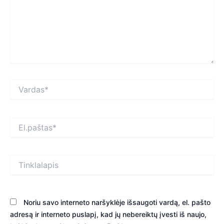
Vardas*
El.paštas*
Tinklalapis
Noriu savo interneto naršyklėje išsaugoti vardą, el. pašto
adresą ir interneto puslapį, kad jų nebereiktų įvesti iš naujo,