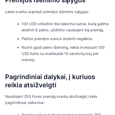
Premijos išėmimo sąlygos
Labai svarbu suprasti premijos išėmimo sąlygas:
100 USD viršutinė riba taikoma sumai, kurią galima
atsiimti iš pelno, uždirbto naudojant šią premiją.
Pačios premijos sumos atsiimti negalima.
Norint gauti pelno išėmimą, reikia investuoti 100
USD kartu su mažiausiai 10 sandorių lotų per
mėnesį.
Pagrindiniai dalykai, į kuriuos
reikia atsižvelgti
Naudojant ZES Forex premiją svarbu atsižvelgti į kelis
pagrindinius veiksnius:
Premiją gali gauti tik tiesioginė registracija ZES