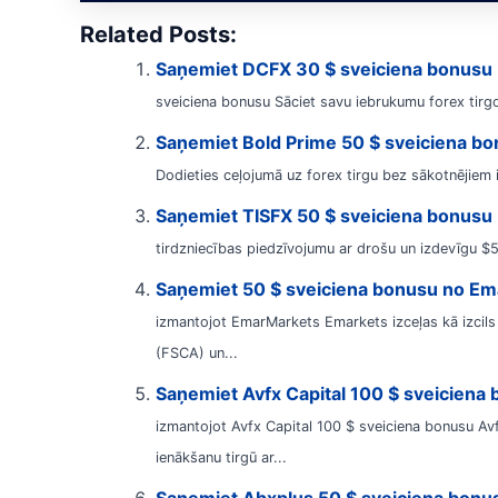
Related Posts:
Saņemiet DCFX 30 $ sveiciena bonusu
sveiciena bonusu Sāciet savu iebrukumu forex tir
Saņemiet Bold Prime 50 $ sveiciena b
Dodieties ceļojumā uz forex tirgu bez sākotnējiem 
Saņemiet TISFX 50 $ sveiciena bonusu
tirdzniecības piedzīvojumu ar drošu un izdevīgu $5
Saņemiet 50 $ sveiciena bonusu no E
izmantojot EmarMarkets Emarkets izceļas kā izcils 
(FSCA) un...
Saņemiet Avfx Capital 100 $ sveiciena
izmantojot Avfx Capital 100 $ sveiciena bonusu Avfx
ienākšanu tirgū ar...
Saņemiet Abxplus 50 $ sveiciena bonu