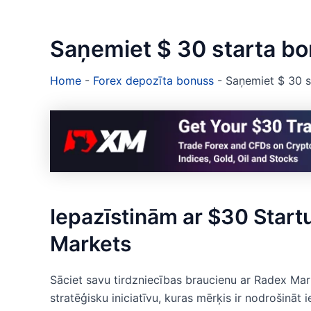
Saņemiet $ 30 starta bo
Home
-
Forex depozīta bonuss
-
Saņemiet $ 30 s
Iepazīstinām ar $30 Star
Markets
Sāciet savu tirdzniecības braucienu ar Radex Ma
stratēģisku iniciatīvu, kuras mērķis ir nodrošināt