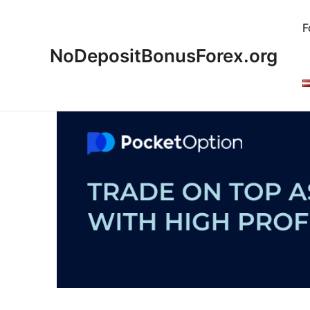
Skip
to
F
content
NoDepositBonusForex.org