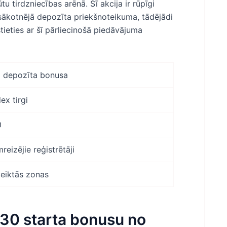
tu tirdzniecības arēnā. Šī akcija ir rūpīgi
ez sākotnējā depozīta priekšnoteikuma, tādējādi
tieties ar šī pārliecinošā piedāvājuma
 depozīta bonusa
ex tirgi
0
mreizējie reģistrētāji
eiktās zonas
$30 starta bonusu no