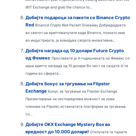
IBIT Exchange and grab the chance to...
Добијте подароци за пакети со Binance Crypto
Red
Binance Crypto Red Packet Giveaway Добредојдовте
во светот на криптовалутите каде Binance, познато име
во индустријата, ја воведува својата иновативна...
Добијте награда од 10 долари Future Crypto
од Фемекс
Прославете ја 4-годишнината на Фемекс со
идна крипто награда од 10 долари Во чест на својата 4-та
година во сферата...
Добијте бонус за тргување на Flipster
Exchange
Бонус за тргување на Flipster Exchange
Презентирање на неспоредлива можност за нови
членови на Flipster, истакнатата платформа за тргување
со...
Добијте OKX Exchange Mystery Box во
вредност до 10.000 долари!
Отклучете ги тајните