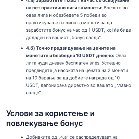
4.а) Заработете 1 USDT на час со освојување
на пет практични лиги за монети:
Влезете во
оваа лига и обезбедете 5 победи во
практикување на лиги за монети за да
заработите бонус на час од 1 USDT, кој ќе биде
додаден на вашиот „бонус салдо“.
4.б) Точно предвидување на цените на
монетите и безбедна 10 USDT дневно:
Оваа
лига нуди дневен бесплатен влез. Успешно
предвидете ја насоката на цената на 2 монети
на 10 барања за да добиете награда од 10
USDT, депонирана директно во вашето „главно
салдо“.
Услови за користење и
повлекување бонус
Добивките од „4.a“ се распределуваат на