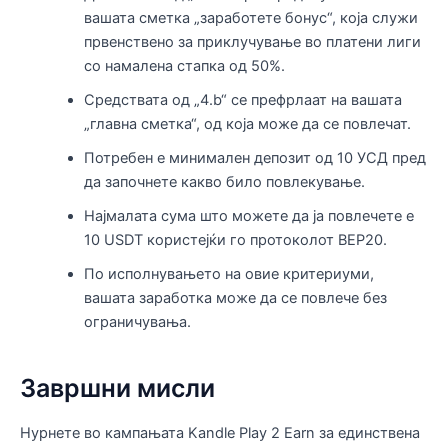
вашата сметка „заработете бонус“, која служи
првенствено за приклучување во платени лиги
со намалена стапка од 50%.
Средствата од „4.b“ се префрлаат на вашата
„главна сметка“, од која може да се повлечат.
Потребен е минимален депозит од 10 УСД пред
да започнете какво било повлекување.
Најмалата сума што можете да ја повлечете е
10 USDT користејќи го протоколот BEP20.
По исполнувањето на овие критериуми,
вашата заработка може да се повлече без
ограничувања.
Завршни мисли
Нурнете во кампањата Kandle Play 2 Earn за единствена