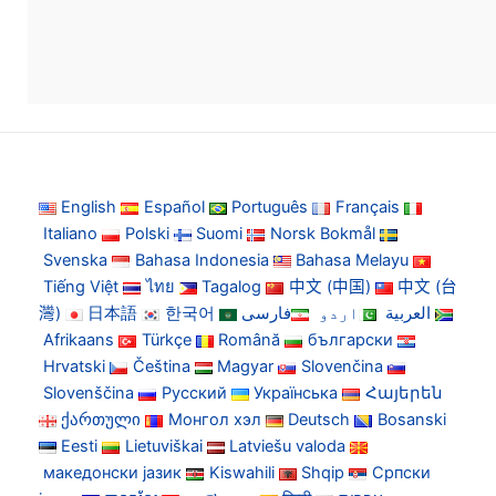
English
Español
Português
Français
Italiano
Polski
Suomi
Norsk Bokmål
Svenska
Bahasa Indonesia
Bahasa Melayu
Tiếng Việt
ไทย
Tagalog
中文 (中国)
中文 (台
灣)
日本語
한국어
فارسی
اردو
العربية
Afrikaans
Türkçe
Română
български
Hrvatski
Čeština
Magyar
Slovenčina
Slovenščina
Русский
Українська
Հայերեն
ქართული
Монгол хэл
Deutsch
Bosanski
Eesti
Lietuviškai
Latviešu valoda
македонски јазик
Kiswahili
Shqip
Српски