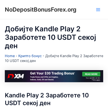
Skip
NoDepositBonusForex.org
to
Main
content
Men
Добијте Kandle Play 2
Заработете 10 USDT секој
ден
Home
-
Крипто бонус
-
Добијте Kandle Play 2 Заработете
10 USDT секој ден
Kandle Play 2 Заработете 10
USDT секој ден