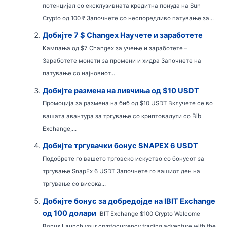
потенцијал со ексклузивната кредитна понуда на Sun
Crypto од 100 ₹ Започнете со неспоредливо патување за...
Добијте 7 $ Changex Научете и заработете
Кампања од $7 Changex за учење и заработете –
Заработете монети за промени и хидра Започнете на
патување со најновиот...
Добијте размена на ливчиња од $10 USDT
Промоција за размена на биб од $10 USDT Вклучете се во
вашата авантура за тргување со криптовалути со Bib
Exchange,...
Добијте тргувачки бонус SNAPEX 6 USDT
Подобрете го вашето трговско искуство со бонусот за
тргување SnapEx 6 USDT Започнете го вашиот ден на
тргување со висока...
Добијте бонус за добредојде на IBIT Exchange
од 100 долари
IBIT Exchange $100 Crypto Welcome
Bonus Launch your cryptocurrency trading adventure with the