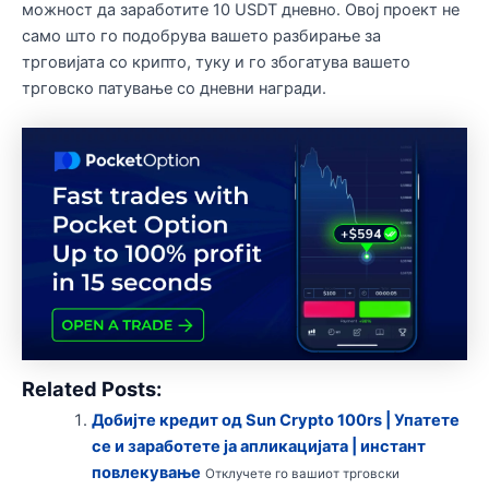
можност да заработите 10 USDT дневно. Овој проект не
само што го подобрува вашето разбирање за
трговијата со крипто, туку и го збогатува вашето
трговско патување со дневни награди.
Related Posts:
Добијте кредит од Sun Crypto 100rs | Упатете
се и заработете ја апликацијата | инстант
повлекување
Отклучете го вашиот трговски