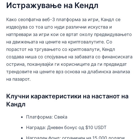
Истражување на Кендл
Како сеопфатна веб-3 платформа за игри, Кандл се
издвојува со тоа што нуди различни искуства и
натпревари за игри кои се вртат околу предвидувањето
на движењата на цените на криптовалутите. Со
порастот на тргувањето со криптовалути, Кендл
создава ниша со спојување на забавата со финансиската
острина, поканувајќи ги корисниците да ги предвидат
трендовите на цените врз основа на длабинска анализа
на пазарот.
Клучни карактеристики на настанот на
Кандл
Платформа: Свеќа
Награда: Дневен бонус од $10 USDT
Награден фонд: ограничен на 15.000 долари