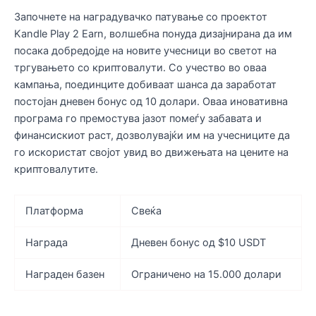
Започнете на наградувачко патување со проектот
Kandle Play 2 Earn, волшебна понуда дизајнирана да им
посака добредојде на новите учесници во светот на
тргувањето со криптовалути. Со учество во оваа
кампања, поединците добиваат шанса да заработат
постојан дневен бонус од 10 долари. Оваа иновативна
програма го премостува јазот помеѓу забавата и
финансискиот раст, дозволувајќи им на учесниците да
го искористат својот увид во движењата на цените на
криптовалутите.
Платформа
Свеќа
Награда
Дневен бонус од $10 USDT
Награден базен
Ограничено на 15.000 долари