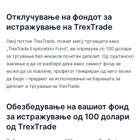
Отклучување на фондот за
истражување на TrexTrade
Овој поттик TrexTrade, познат меѓу трговците како
„TrexTrade Exploration Fund“, ве опремува со 100 долари
за тргување без никаков почетен депозит. Од суштинско
значење е да се разбере дека иако самиот фонд не
може да се повлече, профитот генериран од него може
да биде – предмет на исполнување на барањата за
депозит и тргување на TrexTrade.
Обезбедување на вашиот фонд
за истражување од 100 долари
од TrexTrade