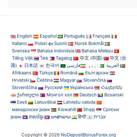
English
Español
Português
Français
Italiano
Polski
Suomi
Norsk Bokmål
Svenska
Bahasa Indonesia
Bahasa Melayu
Tiếng Việt
ไทย
Tagalog
中文 (中国)
中文 (台
灣)
日本語
한국어
فارسی
اردو
العربية
Afrikaans
Türkçe
Română
български
Hrvatski
Čeština
Magyar
Slovenčina
Slovenščina
Русский
Українська
Հայերեն
ქართული
Монгол хэл
Deutsch
Bosanski
Eesti
Lietuviškai
Latviešu valoda
македонски јазик
Kiswahili
Shqip
Српски
језик
ភាសាខ្មែរ
ພາສາລາວ
हिन्दी
עברית
Copyright © 2026
NoDepositBonusForex.org