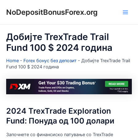
Skip
NoDepositBonusForex.org
to
Main
content
Men
Добијте TrexTrade Trail
Fund 100 $ 2024 година
Home
-
Forex бонус без депозит
-
Добијте TrexTrade Trail
Fund 100 $ 2024 година
2024 TrexTrade Exploration
Fund: Понуда од 100 долари
Започнете со финансиско патување со TrexTrade