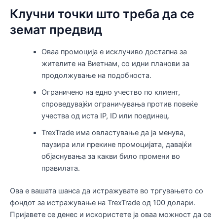
Клучни точки што треба да се
земат предвид
Оваа промоција е исклучиво достапна за
жителите на Виетнам, со идни планови за
продолжување на подобноста.
Ограничено на едно учество по клиент,
спроведувајќи ограничувања против повеќе
учества од иста IP, ID или поединец.
TrexTrade има овластување да ја менува,
паузира или прекине промоцијата, давајќи
објаснувања за какви било промени во
правилата.
Ова е вашата шанса да истражувате во тргувањето со
фондот за истражување на TrexTrade од 100 долари.
Пријавете се денес и искористете ја оваа можност да се