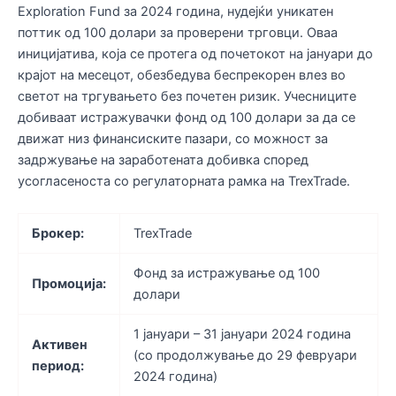
Exploration Fund за 2024 година, нудејќи уникатен
поттик од 100 долари за проверени трговци. Оваа
иницијатива, која се протега од почетокот на јануари до
крајот на месецот, обезбедува беспрекорен влез во
светот на тргувањето без почетен ризик. Учесниците
добиваат истражувачки фонд од 100 долари за да се
движат низ финансиските пазари, со можност за
задржување на заработената добивка според
усогласеноста со регулаторната рамка на TrexTrade.
Брокер:
TrexTrade
Фонд за истражување од 100
Промоција:
долари
1 јануари – 31 јануари 2024 година
Активен
(со продолжување до 29 февруари
период:
2024 година)