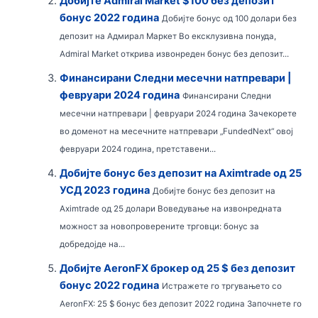
Добијте Admiral Market $100 без депозит
бонус 2022 година
Добијте бонус од 100 долари без
депозит на Адмирал Маркет Во ексклузивна понуда,
Admiral Market открива извонреден бонус без депозит...
Финансирани Следни месечни натпревари |
февруари 2024 година
Финансирани Следни
месечни натпревари | февруари 2024 година Зачекорете
во доменот на месечните натпревари „FundedNext“ овој
февруари 2024 година, претставени...
Добијте бонус без депозит на Aximtrade од 25
УСД 2023 година
Добијте бонус без депозит на
Aximtrade од 25 долари Воведување на извонредната
можност за новопроверените трговци: бонус за
добредојде на...
Добијте AeronFX брокер од 25 $ без депозит
бонус 2022 година
Истражете го тргувањето со
AeronFX: 25 $ бонус без депозит 2022 година Започнете го