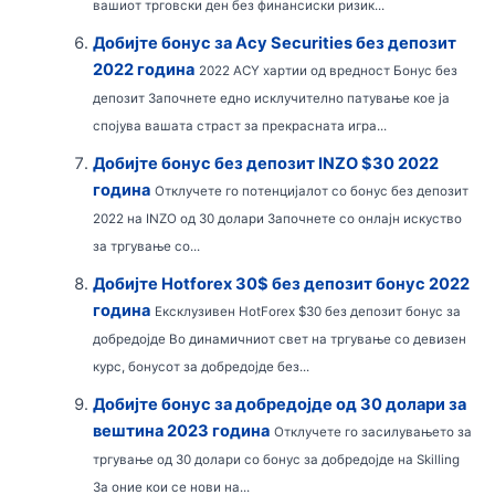
вашиот трговски ден без финансиски ризик...
Добијте бонус за Acy Securities без депозит
2022 година
2022 ACY хартии од вредност Бонус без
депозит Започнете едно исклучително патување кое ја
спојува вашата страст за прекрасната игра...
Добијте бонус без депозит INZO $30 2022
година
Отклучете го потенцијалот со бонус без депозит
2022 на INZO од 30 долари Започнете со онлајн искуство
за тргување со...
Добијте Hotforex 30$ без депозит бонус 2022
година
Ексклузивен HotForex $30 без депозит бонус за
добредојде Во динамичниот свет на тргување со девизен
курс, бонусот за добредојде без...
Добијте бонус за добредојде од 30 долари за
вештина 2023 година
Отклучете го засилувањето за
тргување од 30 долари со бонус за добредојде на Skilling
За оние кои се нови на...