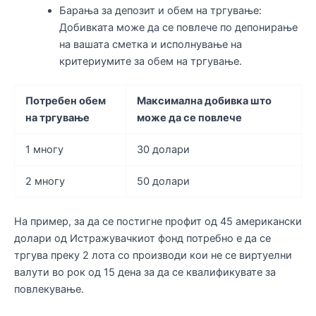
Барања за депозит и обем на тргување:
Добивката може да се повлече по депонирање
на вашата сметка и исполнување на
критериумите за обем на тргување.
Потребен обем
Максимална добивка што
на тргување
може да се повлече
1 многу
30 долари
2 многу
50 долари
На пример, за да се постигне профит од 45 американски
долари од Истражувачкиот фонд потребно е да се
тргува преку 2 лота со производи кои не се виртуелни
валути во рок од 15 дена за да се квалификувате за
повлекување.