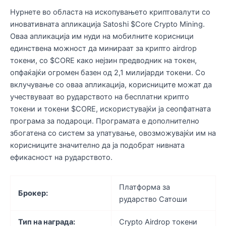
Нурнете во областа на ископувањето криптовалути со
иновативната апликација Satoshi $Core Crypto Mining.
Оваа апликација им нуди на мобилните корисници
единствена можност да минираат за крипто airdrop
токени, со $CORE како нејзин предводник на токен,
опфаќајќи огромен базен од 2,1 милијарди токени. Со
вклучување со оваа апликација, корисниците можат да
учествуваат во рударството на бесплатни крипто
токени и токени $CORE, искористувајќи ја сеопфатната
програма за подароци. Програмата е дополнително
збогатена со систем за упатување, овозможувајќи им на
корисниците значително да ја подобрат нивната
ефикасност на рударството.
Платформа за
Брокер:
рударство Сатоши
Тип на награда:
Crypto Airdrop токени