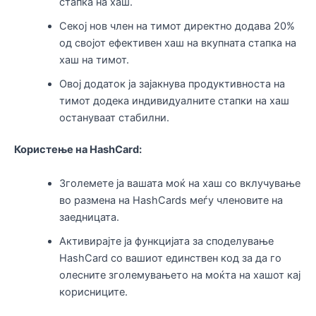
стапка на хаш.
Секој нов член на тимот директно додава 20%
од својот ефективен хаш на вкупната стапка на
хаш на тимот.
Овој додаток ја зајакнува продуктивноста на
тимот додека индивидуалните стапки на хаш
остануваат стабилни.
Користење на HashCard:
Зголемете ја вашата моќ на хаш со вклучување
во размена на HashCards меѓу членовите на
заедницата.
Активирајте ја функцијата за споделување
HashCard со вашиот единствен код за да го
олесните зголемувањето на моќта на хашот кај
корисниците.