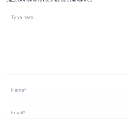
Type
here..
Name*
Email*
Website