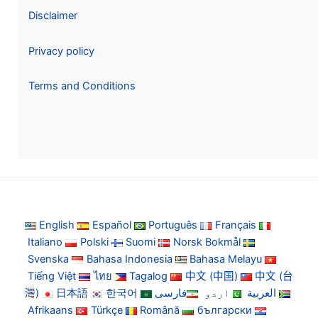
Disclaimer
Privacy policy
Terms and Conditions
English
Español
Português
Français
Italiano
Polski
Suomi
Norsk Bokmål
Svenska
Bahasa Indonesia
Bahasa Melayu
Tiếng Việt
ไทย
Tagalog
中文 (中国)
中文 (台
灣)
日本語
한국어
فارسی
اردو
العربية
Afrikaans
Türkçe
Română
български