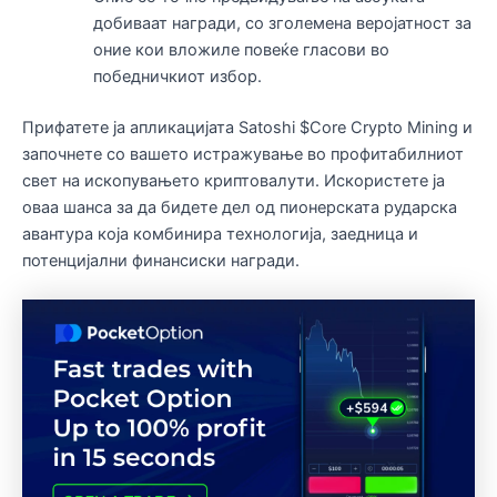
добиваат награди, со зголемена веројатност за
оние кои вложиле повеќе гласови во
победничкиот избор.
Прифатете ја апликацијата Satoshi $Core Crypto Mining и
започнете со вашето истражување во профитабилниот
свет на ископувањето криптовалути. Искористете ја
оваа шанса за да бидете дел од пионерската рударска
авантура која комбинира технологија, заедница и
потенцијални финансиски награди.