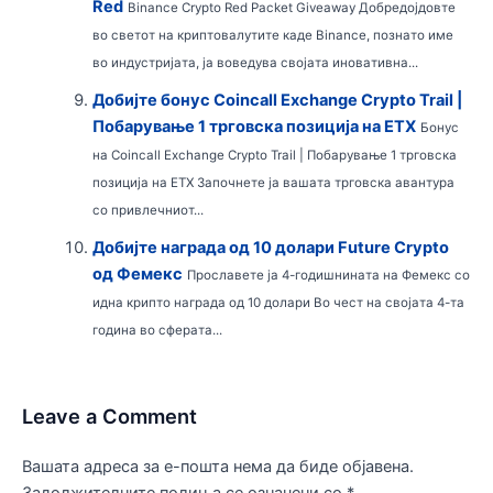
Red
Binance Crypto Red Packet Giveaway Добредојдовте
во светот на криптовалутите каде Binance, познато име
во индустријата, ја воведува својата иновативна...
Добијте бонус Coincall Exchange Crypto Trail |
Побарување 1 трговска позиција на ЕТХ
Бонус
на Coincall Exchange Crypto Trail | Побарување 1 трговска
позиција на ЕТХ Започнете ја вашата трговска авантура
со привлечниот...
Добијте награда од 10 долари Future Crypto
од Фемекс
Прославете ја 4-годишнината на Фемекс со
идна крипто награда од 10 долари Во чест на својата 4-та
година во сферата...
Leave a Comment
Вашата адреса за е-пошта нема да биде објавена.
Задолжителните полиња се означени со
*