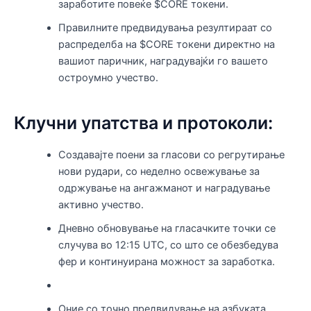
заработите повеќе $CORE токени.
Правилните предвидувања резултираат со
распределба на $CORE токени директно на
вашиот паричник, наградувајќи го вашето
остроумно учество.
Клучни упатства и протоколи:
Создавајте поени за гласови со регрутирање
нови рудари, со неделно освежување за
одржување на ангажманот и наградување
активно учество.
Дневно обновување на гласачките точки се
случува во 12:15 UTC, со што се обезбедува
фер и континуирана можност за заработка.
Оние со точно предвидување на азбуката