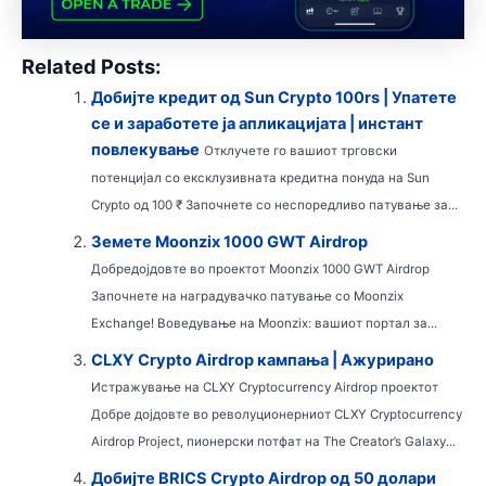
Related Posts:
Добијте кредит од Sun Crypto 100rs | Упатете
се и заработете ја апликацијата | инстант
повлекување
Отклучете го вашиот трговски
потенцијал со ексклузивната кредитна понуда на Sun
Crypto од 100 ₹ Започнете со неспоредливо патување за...
Земете Moonzix 1000 GWT Airdrop
Добредојдовте во проектот Moonzix 1000 GWT Airdrop
Започнете на наградувачко патување со Moonzix
Exchange! Воведување на Moonzix: вашиот портал за...
CLXY Crypto Airdrop кампања | Ажурирано
Истражување на CLXY Cryptocurrency Airdrop проектот
Добре дојдовте во револуционерниот CLXY Cryptocurrency
Airdrop Project, пионерски потфат на The Creator’s Galaxy...
Добијте BRICS Crypto Airdrop од 50 долари