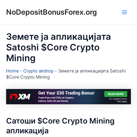
Skip
NoDepositBonusForex.org
to
Main
content
Men
Земете ја апликацијата
Satoshi $Core Crypto
Mining
Home
-
Crypto airdrop
-
Земете ја апликацијата Satoshi
$Core Crypto Mining
Сатоши $Core Crypto Mining
апликација