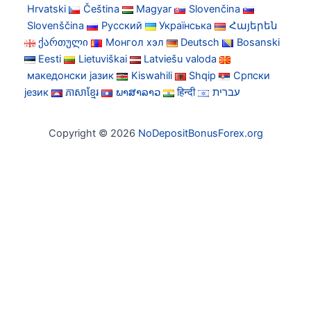
Hrvatski
Čeština
Magyar
Slovenčina
Slovenščina
Русский
Українська
Հայերեն
ქართული
Монгол хэл
Deutsch
Bosanski
Eesti
Lietuviškai
Latviešu valoda
македонски јазик
Kiswahili
Shqip
Српски
језик
ភាសាខ្មែរ
ພາສາລາວ
हिन्दी
עברית
Copyright © 2026
NoDepositBonusForex.org