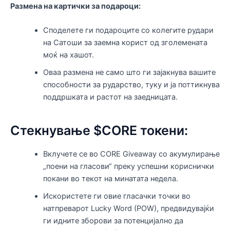
Размена на картички за подароци:
Споделете ги подароците со колегите рудари
на Сатоши за заемна корист од зголемената
моќ на хашот.
Оваа размена не само што ги зајакнува вашите
способности за рударство, туку и ја поттикнува
поддршката и растот на заедницата.
Стекнување $CORE токени:
Вклучете се во CORE Giveaway со акумулирање
„поени на гласови“ преку успешни кориснички
покани во текот на минатата недела.
Искористете ги овие гласачки точки во
натпреварот Lucky Word (POW), предвидувајќи
ги идните зборови за потенцијално да