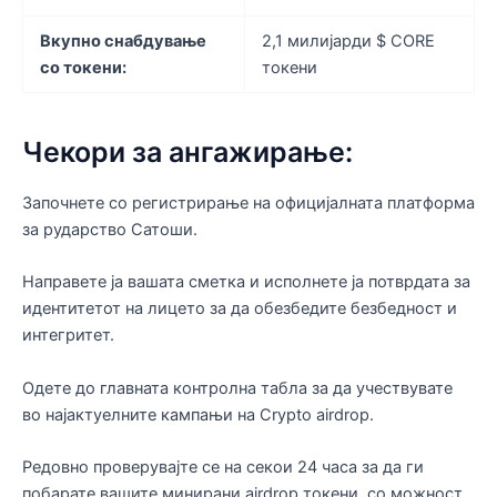
Вкупно снабдување
2,1 милијарди $ CORE
со токени:
токени
Чекори за ангажирање:
Започнете со регистрирање на официјалната платформа
за рударство Сатоши.
Направете ја вашата сметка и исполнете ја потврдата за
идентитетот на лицето за да обезбедите безбедност и
интегритет.
Одете до главната контролна табла за да учествувате
во најактуелните кампањи на Crypto airdrop.
Редовно проверувајте се на секои 24 часа за да ги
побарате вашите минирани airdrop токени, со можност