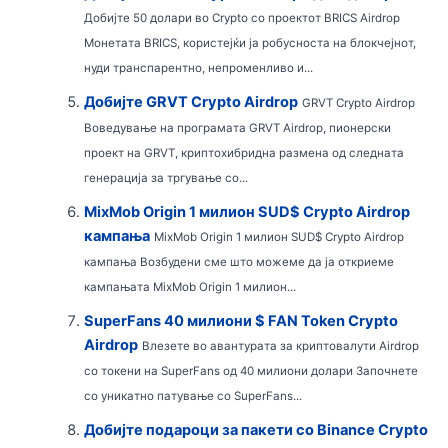
Добијте 50 долари во Crypto со проектот BRICS Airdrop
Монетата BRICS, користејќи ја робусноста на блокчејнот,
нуди транспарентно, непроменливо и...
Добијте GRVT Crypto Airdrop
GRVT Crypto Airdrop
Воведување на програмата GRVT Airdrop, пионерски
проект на GRVT, криптохибридна размена од следната
генерација за тргување со...
MixMob Origin 1 милион SUD$ Crypto Airdrop
кампања
MixMob Origin 1 милион SUD$ Crypto Airdrop
кампања Возбудени сме што можеме да ја откриеме
кампањата MixMob Origin 1 милион...
SuperFans 40 милиони $ FAN Token Crypto
Airdrop
Влезете во авантурата за криптовалути Airdrop
со токени на SuperFans од 40 милиони долари Започнете
со уникатно патување со SuperFans...
Добијте подароци за пакети со Binance Crypto