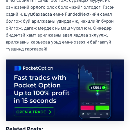
өгөх сорилтыг санал болгож, суралцах муруй, их
хэмжээний орлого олох боломжийг олгодог. Гэсэн
хэдий ч, шумбахаасаа өмнө FundedNext-ийн санал
болгож буй арилжааны удирдамж, нөхцлийг бүрэн
ойлгож, дагаж мөрдөх нь маш чухал юм. Өнөөдөр
бидэнтэй хамт арилжааны адал явдлаа эхлүүлж,
арилжааны карьераа урьд өмнө хэзээ ч байгаагүй
түвшинд гаргаарай!
Related Posts: