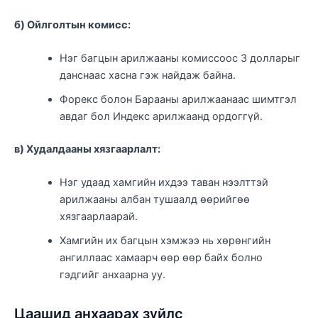
б) Ойлголтын комисс:
Нэг багцын арилжааны комиссоос 3 долларыг
данснаас хасна гэж найдаж байна.
Форекс болон Барааны арилжаанаас шимтгэл
авдаг бол Индекс арилжаанд ордоггүй.
в) Худалдааны хязгаарлалт:
Нэг удаад хамгийн ихдээ таван нээлттэй
арилжааны албан тушаалд өөрийгөө
хязгаарлаарай.
Хамгийн их багцын хэмжээ нь хөрөнгийн
ангиллаас хамаарч өөр өөр байх болно
гэдгийг анхаарна уу.
Цаашид анхаарах зүйлс