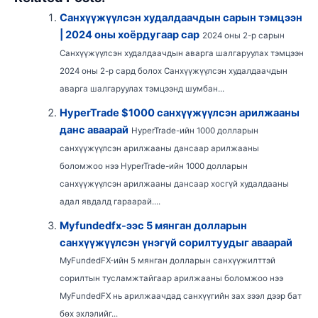
Санхүүжүүлсэн худалдаачдын сарын тэмцээн
| 2024 оны хоёрдугаар сар
2024 оны 2-р сарын
Санхүүжүүлсэн худалдаачдын аварга шалгаруулах тэмцээн
2024 оны 2-р сард болох Санхүүжүүлсэн худалдаачдын
аварга шалгаруулах тэмцээнд шумбан...
HyperTrade $1000 санхүүжүүлсэн арилжааны
данс аваарай
HyperTrade-ийн 1000 долларын
санхүүжүүлсэн арилжааны дансаар арилжааны
боломжоо нээ HyperTrade-ийн 1000 долларын
санхүүжүүлсэн арилжааны дансаар хосгүй худалдааны
адал явдалд гараарай....
Myfundedfx-ээс 5 мянган долларын
санхүүжүүлсэн үнэгүй сорилтуудыг аваарай
MyFundedFX-ийн 5 мянган долларын санхүүжилттэй
сорилтын тусламжтайгаар арилжааны боломжоо нээ
MyFundedFX нь арилжаачдад санхүүгийн зах зээл дээр бат
бөх эхлэлийг...