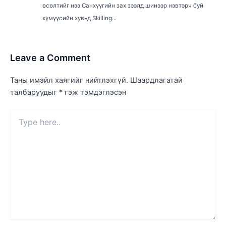
өсөлтийг нээ Санхүүгийн зах зээлд шинээр нэвтэрч буй
хүмүүсийн хувьд Skilling...
Leave a Comment
Таны имэйл хаягийг нийтлэхгүй.
Шаардлагатай
талбаруудыг
*
гэж тэмдэглэсэн
Type
here..