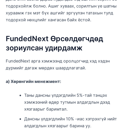
тодорхойлж болно. Ашиг хуваах, сорилтын үе шатны
хураамж гэх мэт бүх ашгийг эргүүлэн татахын тулд
тодорхой нөхцлийг хангасан байх ёстой.
FundedNext Өрсөлдөгчдөд
зориулсан удирдамж
FundedNext арга хэмжээнд оролцогчид хэд хэдэн
дүрмийг дагаж мөрдөх шаардлагатай.
a) Хөрөнгийн менежмент:
Таны дансны үлдэгдлийн 5%-тай тэнцэх
хэмжээний өдөр тутмын алдагдлын дээд
хязгаарыг баримтал.
Дансны үлдэгдлийн 10% -иас хэтрэхгүй нийт
алдагдлын хязгаарыг барина уу.