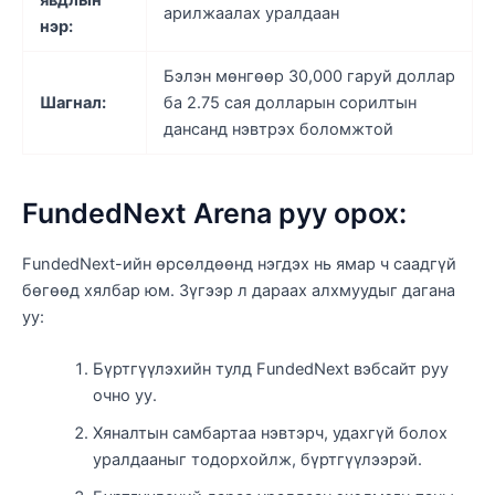
арилжаалах уралдаан
нэр:
Бэлэн мөнгөөр ​​30,000 гаруй доллар
Шагнал:
ба 2.75 сая долларын сорилтын
дансанд нэвтрэх боломжтой
FundedNext Arena руу орох:
FundedNext-ийн өрсөлдөөнд нэгдэх нь ямар ч саадгүй
бөгөөд хялбар юм. Зүгээр л дараах алхмуудыг дагана
уу:
Бүртгүүлэхийн тулд FundedNext вэбсайт руу
очно уу.
Хяналтын самбартаа нэвтэрч, удахгүй болох
уралдааныг тодорхойлж, бүртгүүлээрэй.