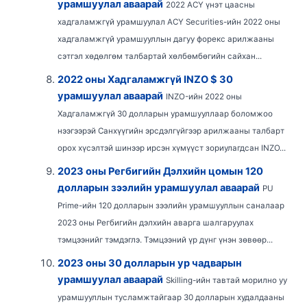
урамшуулал аваарай
2022 ACY үнэт цаасны
хадгаламжгүй урамшуулал ACY Securities-ийн 2022 оны
хадгаламжгүй урамшууллын дагуу форекс арилжааны
сэтгэл хөдөлгөм талбартай хөлбөмбөгийн сайхан...
2022 оны Хадгаламжгүй INZO $ 30
урамшуулал аваарай
INZO-ийн 2022 оны
Хадгаламжгүй 30 долларын урамшууллаар боломжоо
нээгээрэй Санхүүгийн эрсдэлгүйгээр арилжааны талбарт
орох хүсэлтэй шинээр ирсэн хүмүүст зориулагдсан INZO...
2023 оны Регбигийн Дэлхийн цомын 120
долларын зээлийн урамшуулал аваарай
PU
Prime-ийн 120 долларын зээлийн урамшууллын саналаар
2023 оны Регбигийн дэлхийн аварга шалгаруулах
тэмцээнийг тэмдэглэ. Тэмцээний үр дүнг үнэн зөвөөр...
2023 оны 30 долларын ур чадварын
урамшуулал аваарай
Skilling-ийн тавтай морилно уу
урамшууллын тусламжтайгаар 30 долларын худалдааны