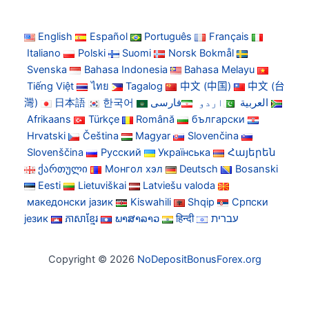
English
Español
Português
Français
Italiano
Polski
Suomi
Norsk Bokmål
Svenska
Bahasa Indonesia
Bahasa Melayu
Tiếng Việt
ไทย
Tagalog
中文 (中国)
中文 (台
灣)
日本語
한국어
فارسی
اردو
العربية
Afrikaans
Türkçe
Română
български
Hrvatski
Čeština
Magyar
Slovenčina
Slovenščina
Русский
Українська
Հայերեն
ქართული
Монгол хэл
Deutsch
Bosanski
Eesti
Lietuviškai
Latviešu valoda
македонски јазик
Kiswahili
Shqip
Српски
језик
ភាសាខ្មែរ
ພາສາລາວ
हिन्दी
עברית
Copyright © 2026
NoDepositBonusForex.org