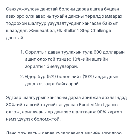
Санхүүжүүлсэн данстай болсны дараа ашгаа буцаан
авах эрх олж авах нь тухайн дансны төрөлд хамаарах
тодорхой шалгуур үзүүлэлтүүдийг хангасан байхыг
шаарддаг. Жишээлбэл, 6k Stellar 1 Step Challenge
данстай:
Сорилтыг даван туулахын тулд 600 долларын
ашиг олохтой тэнцэх 10%-ийн ашгийн
зорилтыг биелүүлээрэй.
Өдөр бүр (5%) болон нийт (10%) алдагдлын
дээд хязгаарт байгаарай.
Эдгээр шалгуурыг хангасны дараа арилжаа эрхлэгчдэд
80%-ийн ашгийн хувийг агуулсан FundedNext дансыг
олгож, арилжааны үр дүнгээс шалтгаалж 90% хүртэл
нэмэгдүүлэх боломжтой.
Данс олж авсны дараа худалдаачид ашгийн зорилгоо