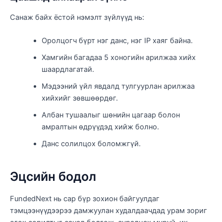
Санаж байх ёстой нэмэлт зүйлүүд нь:
Оролцогч бүрт нэг данс, нэг IP хаяг байна.
Хамгийн багадаа 5 хоногийн арилжаа хийх
шаардлагатай.
Мэдээний үйл явдалд тулгуурлан арилжаа
хийхийг зөвшөөрдөг.
Албан тушаалыг шөнийн цагаар болон
амралтын өдрүүдэд хийж болно.
Данс солилцох боломжгүй.
Эцсийн бодол
FundedNext нь сар бүр зохион байгуулдаг
тэмцээнүүдээрээ дамжуулан худалдаачдад урам зориг