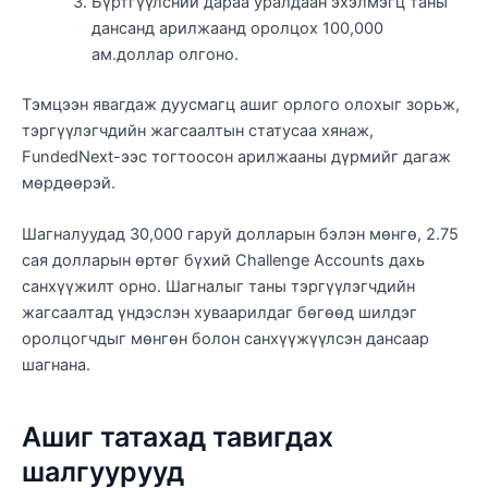
Бүртгүүлсний дараа уралдаан эхэлмэгц таны
дансанд арилжаанд оролцох 100,000
ам.доллар олгоно.
Тэмцээн явагдаж дуусмагц ашиг орлого олохыг зорьж,
тэргүүлэгчдийн жагсаалтын статусаа хянаж,
FundedNext-ээс тогтоосон арилжааны дүрмийг дагаж
мөрдөөрэй.
Шагналуудад 30,000 гаруй долларын бэлэн мөнгө, 2.75
сая долларын өртөг бүхий Challenge Accounts дахь
санхүүжилт орно. Шагналыг таны тэргүүлэгчдийн
жагсаалтад үндэслэн хуваарилдаг бөгөөд шилдэг
оролцогчдыг мөнгөн болон санхүүжүүлсэн дансаар
шагнана.
Ашиг татахад тавигдах
шалгуурууд