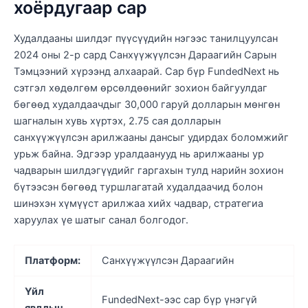
хоёрдугаар сар
Худалдааны шилдэг пүүсүүдийн нэгээс танилцуулсан
2024 оны 2-р сард Санхүүжүүлсэн Дараагийн Сарын
Тэмцээний хүрээнд алхаарай. Сар бүр FundedNext нь
сэтгэл хөдөлгөм өрсөлдөөнийг зохион байгуулдаг
бөгөөд худалдаачдыг 30,000 гаруй долларын мөнгөн
шагналын хувь хүртэх, 2.75 сая долларын
санхүүжүүлсэн арилжааны дансыг удирдах боломжийг
урьж байна. Эдгээр уралдаанууд нь арилжааны ур
чадварын шилдэгүүдийг гаргахын тулд нарийн зохион
бүтээсэн бөгөөд туршлагатай худалдаачид болон
шинэхэн хүмүүст арилжаа хийх чадвар, стратегиа
харуулах үе шатыг санал болгодог.
Платформ:
Санхүүжүүлсэн Дараагийн
Үйл
FundedNext-ээс сар бүр үнэгүй
явдлын