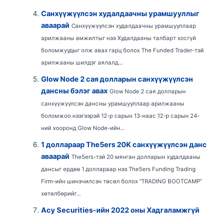
Санхүүжүүлсэн худалдаачны урамшууллыг
аваарай
Санхүүжүүлсэн худалдаачны урамшууллаар
арилжааны амжилтыг нээ Худалдааны талбарт хосгүй
боломжуудыг олж авах гарц болох The Funded Trader-тэй
арилжааны шилдэг аялалд...
Glow Node 2 сая долларын санхүүжүүлсэн
дансны бэлэг авах
Glow Node 2 сая долларын
санхүүжүүлсэн дансны урамшууллаар арилжааны
боломжоо нээгээрэй 12-р сарын 13-наас 12-р сарын 24-
ний хооронд Glow Node-ийн...
1 доллараар The5ers 20K санхүүжүүлсэн данс
аваарай
The5ers-тэй 20 мянган долларын худалдааны
дансыг ердөө 1 доллараар нээ The5ers Funding Trading
Firm-ийн шинэчилсэн төсөл болох “TRADING BOOTCAMP”
хөтөлбөрийг...
Acy Securities-ийн 2022 оны Хадгаламжгүй