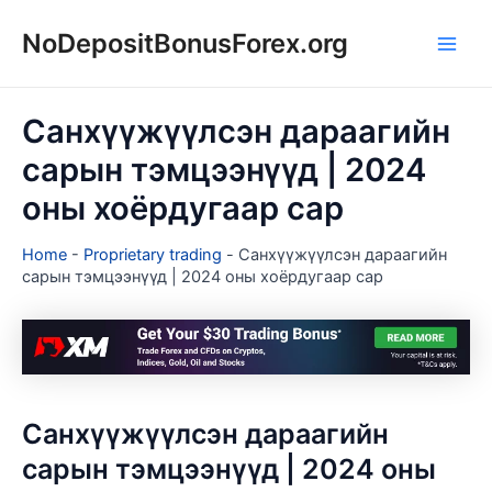
Skip
NoDepositBonusForex.org
to
Main
content
Men
Санхүүжүүлсэн дараагийн
сарын тэмцээнүүд | 2024
оны хоёрдугаар сар
Home
-
Proprietary trading
-
Санхүүжүүлсэн дараагийн
сарын тэмцээнүүд | 2024 оны хоёрдугаар сар
Санхүүжүүлсэн дараагийн
сарын тэмцээнүүд | 2024 оны