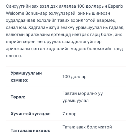
Санхүүгийн зах зээл дэх аялалаа 100 долларын Esperio
Welcome Bonus-аар эхлүүлээрэй, энэ нь шинэхэн
худалдаачдад эхлэлийг тавих зорилготой өвөрмөц
санал юм. Хадгаламжгүй энэхүү урамшуулал нь гадаад
валютын арилжааны ертөнцөд нэвтрэх гарц болж, анх
өөрийн хөрөнгөө оруулах шаардлагагүйгээр
арилжааны сэтгэл хөдлөлийг мэдрэх боломжийг танд
олгоно.
Урамшууллын
100 доллар
хэмжээ:
Тавтай морилно уу
Төрөл:
урамшуулал
Хүчинтэй хугацаа:
7 өдөр
Татаж авах боломжтой
Татгалзах нөхцөл: