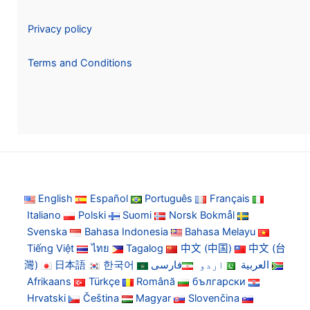
Privacy policy
Terms and Conditions
English
Español
Português
Français
Italiano
Polski
Suomi
Norsk Bokmål
Svenska
Bahasa Indonesia
Bahasa Melayu
Tiếng Việt
ไทย
Tagalog
中文 (中国)
中文 (台
灣)
日本語
한국어
فارسی
اردو
العربية
Afrikaans
Türkçe
Română
български
Hrvatski
Čeština
Magyar
Slovenčina