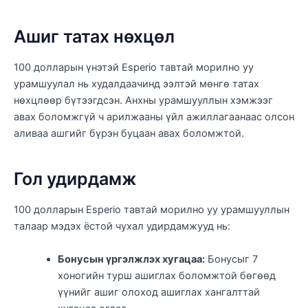
Ашиг татах нөхцөл
100 долларын үнэтэй Esperio тавтай морилно уу
урамшуулал нь худалдаачинд ээлтэй мөнгө татах
нөхцлөөр бүтээгдсэн. Анхны урамшууллын хэмжээг
авах боломжгүй ч арилжааны үйл ажиллагаанаас олсон
аливаа ашгийг бүрэн буцаан авах боломжтой.
Гол удирдамж
100 долларын Esperio тавтай морилно уу урамшууллын
талаар мэдэх ёстой чухал удирдамжууд нь:
Бонусын үргэлжлэх хугацаа:
Бонусыг 7
хоногийн турш ашиглах боломжтой бөгөөд
үүнийг ашиг олоход ашиглах хангалттай