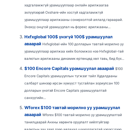
хадгаламжгүй урамшууллаар онлайн арилжаагаа
эхлүүлээрэй Oxshare-ийн хосгүй хадгаламжгүй
урамшууллаар арилжааны сонирхолтой аялалд гараарай.
Энэхүү онцгой урамшуулал нь форекс арилжааны...
Hxfxglobal 100$ үнэгүй 100$ урамшуулал
аваарай
Hxfxglobal-ийн 100 долларын тавтай морилно уу
урамшууллаар арилжаа хийх боломжоо нээ Hxfxglobal-тай
валютын арилжааны динамик ертөнцөд хөл тавь, бид бүх...
$100 Encore Capitals урамшуулал аваарай
$100
Encore Capitals урамшууллын түгжээг тайл Худалдааны
салбарт шинээр ирсэн хүмүүст тусгайлан зориулсан 100
долларын үнэтэй Encore Capitals урамшуулалтай
санхүүгийн...
Wforex $100 тавтай морилно уу урамшуулал
аваарай
Wforex $100 тавтай морилно уу урамшуулалтай
танилцаарай Анхны хөрөнгө оруулалт хийлгүйгээр
валютын зах зээл дээр аялахад шаардлагатай хэрэгслээр