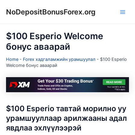
Skip
NoDepositBonusForex.org
to
Main
content
Men
$100 Esperio Welcome
бонус аваарай
Home
-
Forex хадгаламжийн урамшуулал
-
$100 Esperio
Welcome бонус аваарай
$100 Esperio тавтай морилно уу
урамшууллаар арилжааны адал
явдлаа эхлүүлээрэй