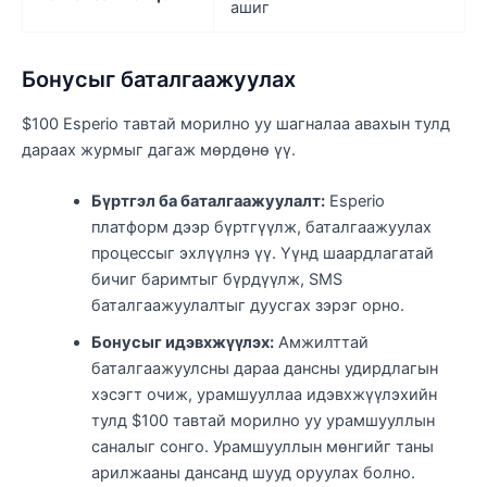
ашиг
Бонусыг баталгаажуулах
$100 Esperio тавтай морилно уу шагналаа авахын тулд
дараах журмыг дагаж мөрдөнө үү.
Бүртгэл ба баталгаажуулалт:
Esperio
платформ дээр бүртгүүлж, баталгаажуулах
процессыг эхлүүлнэ үү. Үүнд шаардлагатай
бичиг баримтыг бүрдүүлж, SMS
баталгаажуулалтыг дуусгах зэрэг орно.
Бонусыг идэвхжүүлэх:
Амжилттай
баталгаажуулсны дараа дансны удирдлагын
хэсэгт очиж, урамшууллаа идэвхжүүлэхийн
тулд $100 тавтай морилно уу урамшууллын
саналыг сонго. Урамшууллын мөнгийг таны
арилжааны дансанд шууд оруулах болно.