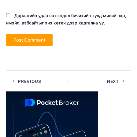
Дараагийн удаа сэтгэгдэл бичихийн тулд миний нэр,
имэйл, вэбсайтыг энэ хөтөч дээр хадгална уу.
Post
PREVIOUS
NEXT
navigation