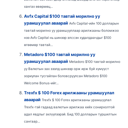
хангах өвөрмөц...
Avfx Capital $100 тавтай морилно уу
урамшуулал аваарай
Avfx Capital-ийн 100 долларын
тавтай морилно уу урамшууллаар арилжааны боломжоо
нээ Avfx Capital нь шинээр элссэн худалдаачдыг $100
өгөөмөр тавтай...
Metadoro $100 тавтай морилно уу
урамшуулал аваарай
Metadoro $100 тавтай морилно
уу Валютын зах зээлд шинээр орж ирж буй хүмүүст
зориулан тусгайлан боловсруулсан Metadoro $100
Welcome Bonus-ийг...
Trexfx $ 100 Forex арилжааны урамшуулал
аваарай
Trexfx $ 100 Forex арилжааны урамшуулал
Trexfx-тэй гадаад валютын арилжаа хийх сонирхолтой
адал явдлыг эхлүүлээрэй. Бид 100 долларын туршилтын
сангаар...