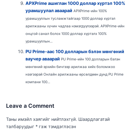
APXPrime ашиглан 1000 доллар хүртэл 100%
урамшуулал аваарай
APXPrime-ийн 100%
урамшууллын тусламжтайгаар 1000 доллар хүртэл
арилжааны хүчин чадлаа нэмэгдүүлээрэй. APXPrime-ийн
онцгой санал болох 1000 доллар хүртэлх 100%
урамшууллын...
PU Prime-аас 100 долларын бэлэн мөнгөний
ваучер аваарай
PU Prime-ийн 100 долларын бэлэн
мөнгөний эрхийн бичгээр арилжаа хийх боломжоо
нээгээрэй Онлайн арилжааны өрсөлдөөн дунд PU Prime
компани 100...
Leave a Comment
Таны имэйл хаягийг нийтлэхгүй.
Шаардлагатай
талбаруудыг
*
гэж тэмдэглэсэн