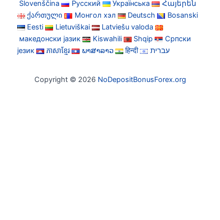
Slovenščina
Русский
Українська
Հայերեն
ქართული
Монгол хэл
Deutsch
Bosanski
Eesti
Lietuviškai
Latviešu valoda
македонски јазик
Kiswahili
Shqip
Српски
језик
ភាសាខ្មែរ
ພາສາລາວ
हिन्दी
עברית
Copyright © 2026
NoDepositBonusForex.org