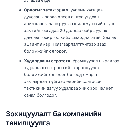
хугацаа өгдөг.
Орлогыг татах:
Урамшууллын хугацаа
дууссаны дараа олсон ашгаа үндсэн
арилжааны данс руугаа шилжүүлэхийн тулд
хамгийн багадаа 20 доллар байршуулах
дансны тохиргоо хийх шаардлагатай. Энэ нь
ашгийг ямар ч хязгаарлалтгүйгээр авах
боломжийг олгодог.
Худалдааны стратеги:
Урамшуулал нь аливаа
худалдааны стратегийг хэрэгжүүлэх
боломжийг олгодог бөгөөд ямар ч
хязгаарлалтгүйгээр өөрийн сонгосон
тактикийн дагуу худалдаа хийх эрх чөлөөг
санал болгодог.
Зохицуулалт ба компанийн
танилцуулга