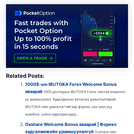
Related Posts:
1000$-ын IBUTOKA Forex Welcome Bonus
аваарай
1000 долларын IBUTOKA Forex тавтай морилно
уу урамшуулал: Худалдааны аялалаа дээшлүүлээрэй
IBUTOKA-ийн дэмжлэгтэйгээр форекс зах зээл рүү
шумбаж, шинэ худалдаачдад...
Oxshare Welcome Bonus аваарай | Форекс
хадгаламжийн урамшуулалгүй
Oxshare-ийн