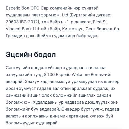
Esperio бол OFG Cap компанийн нэр хүндтэй
худалдааны платформ юм. Ltd (Бүртгэлийн дугаар:
20603 IBC 2012), төв байр нь 1-р давхарт, First St.
Vincent Bank Ltd-ийн байр, Кингстаун, Сент Винсент ба
Гренадин дахь Жеймс гудамжинд байрладаг.
Эцсийн бодол
Санхүүгийн эрсдэлгүйгээр худалдааны аялалаа
эхлүүлэхийн тулд $ 100 Esperio Welcome Bonus-ийг
аваарай. Энэхүү хадгаламжгүй урамшуулал нь шинээр
ирсэн хүмүүст гадаад валютын арилжааг судалж, их
хэмжээний ашиг олох боломжийг ашиглах сайхан
боломж юм. Худалдааны ур чадвараа дээшлүүлэх энэ
боломжийг бүү алдаарай. Өнөөдөр бүртгүүлж, гадаад
валютын арилжааны динамик ертөнцөд хүлээж буй
боломжуудыг судлаарай.