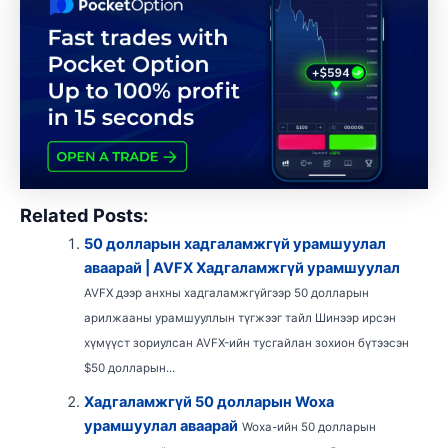
Related Posts:
50 долларын хадгаламжгүй урамшуулал
аваарай | AVFX Хадгаламжгүй урамшуулал
AVFX дээр анхны хадгаламжгүйгээр 50 долларын
арилжааны урамшууллын түгжээг тайл Шинээр ирсэн
хүмүүст зориулсан AVFX-ийн тусгайлан зохион бүтээсэн
$50 долларын...
Хадгаламжгүй 50 долларын Woxa
урамшуулал аваарай
Woxa-ийн 50 долларын