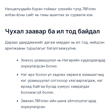
Нөхцөлүүдийн бүрэн тоймыг үзэхийн тулд 7BForex
албан ёсны сайт нь таны ашиглах эх сурвалж юм.
Чухал заавар ба ил тод байдал
Дараах удирдамжийг дагаж мөрдөх нь ил тод, нийцсэн
арилжааны туршлагыг баталгаажуулна.
Энэхүү урамшуулал нь Нигерийн худалдаачдад
зориулагдсан болно.
Нэг өрх болон үл хөдлөх хөрөнгө эзэмшигчид
нэг урамшуулал олгохоор хязгаарлагдаж, нэг
өрхөд байгаа бусад хүмүүс хамрагдах
боломжгүй болно.
Зөвхөн 7BForex-ийн шинэ үйлчлүүлэгчдэд
зориулагдсан.