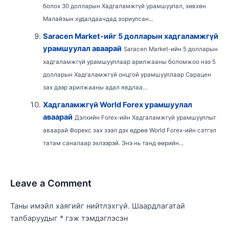
болох 30 долларын Хадгаламжгүй урамшуулал, зөвхөн
Малайзын худалдаачдад зориулсан...
Saracen Market-ийг 5 долларын хадгаламжгүй
урамшуулал аваарай
Saracen Market-ийн 5 долларын
хадгаламжгүй урамшууллаар арилжааны боломжоо нээ 5
долларын Хадгаламжгүй онцгой урамшууллаар Сарацен
зах дээр арилжааны адал явдлаа...
Хадгаламжгүй World Forex урамшуулал
аваарай
Дэлхийн Forex-ийн Хадгаламжгүй урамшууллыг
аваарай Форекс зах зээл дэх өдрөө World Forex-ийн сэтгэл
татам саналаар эхлээрэй. Энэ нь танд өөрийн...
Leave a Comment
Таны имэйл хаягийг нийтлэхгүй.
Шаардлагатай
талбаруудыг
*
гэж тэмдэглэсэн