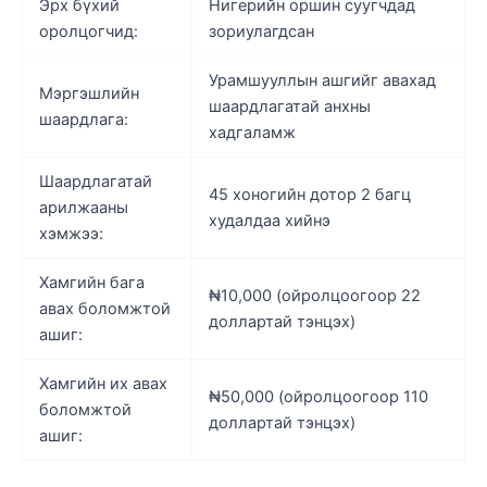
Эрх бүхий
Нигерийн оршин суугчдад
оролцогчид:
зориулагдсан
Урамшууллын ашгийг авахад
Мэргэшлийн
шаардлагатай анхны
шаардлага:
хадгаламж
Шаардлагатай
45 хоногийн дотор 2 багц
арилжааны
худалдаа хийнэ
хэмжээ:
Хамгийн бага
₦10,000 (ойролцоогоор 22
авах боломжтой
доллартай тэнцэх)
ашиг:
Хамгийн их авах
₦50,000 (ойролцоогоор 110
боломжтой
доллартай тэнцэх)
ашиг: