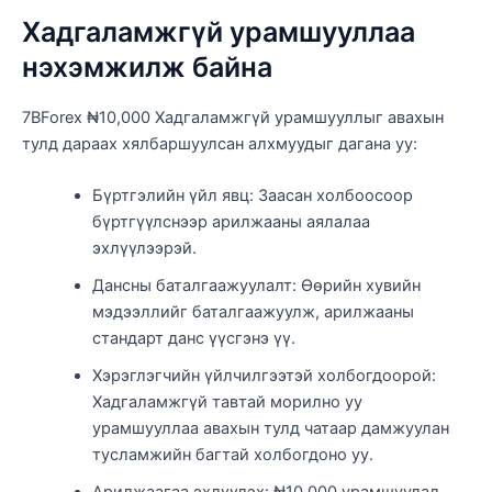
Хадгаламжгүй урамшууллаа
нэхэмжилж байна
7BForex ₦10,000 Хадгаламжгүй урамшууллыг авахын
тулд дараах хялбаршуулсан алхмуудыг дагана уу:
Бүртгэлийн үйл явц: Заасан холбоосоор
бүртгүүлснээр арилжааны аялалаа
эхлүүлээрэй.
Дансны баталгаажуулалт: Өөрийн хувийн
мэдээллийг баталгаажуулж, арилжааны
стандарт данс үүсгэнэ үү.
Хэрэглэгчийн үйлчилгээтэй холбогдоорой:
Хадгаламжгүй тавтай морилно уу
урамшууллаа авахын тулд чатаар дамжуулан
тусламжийн багтай холбогдоно уу.