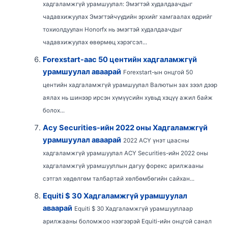
хадгаламжгүй урамшуулал: Эмэгтэй худалдаачдыг
чадавхижуулах Эмэгтэйчүүдийн эрхийг хамгаалах өдрийг
тохиолдуулан Honorfx нь эмэгтэй худалдаачдыг
чадавхижуулах өвөрмөц хэрэгсэл...
Forexstart-аас 50 центийн хадгаламжгүй
урамшуулал аваарай
Forexstart-ын онцгой 50
центийн хадгаламжгүй урамшуулал Валютын зах зээл дээр
аялах нь шинээр ирсэн хүмүүсийн хувьд хэцүү ажил байж
болох...
Acy Securities-ийн 2022 оны Хадгаламжгүй
урамшуулал аваарай
2022 ACY үнэт цаасны
хадгаламжгүй урамшуулал ACY Securities-ийн 2022 оны
хадгаламжгүй урамшууллын дагуу форекс арилжааны
сэтгэл хөдөлгөм талбартай хөлбөмбөгийн сайхан...
Equiti $ 30 Хадгаламжгүй урамшуулал
аваарай
Equiti $ 30 Хадгаламжгүй урамшууллаар
арилжааны боломжоо нээгээрэй Equiti-ийн онцгой санал