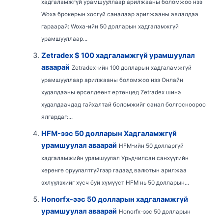
хадгаламжгүй урамшууллаар арилжааны боломжоо нээ
Woxa брокерын хосгүй саналаар арилжааны аялалдаа
гараарай: Woxa-ийн 50 долларын хадгаламжгүй
урамшууллаар...
Zetradex $ 100 хадгаламжгүй урамшуулал
аваарай
Zetradex-ийн 100 долларын хадгаламжгүй
урамшууллаар арилжааны боломжоо нээ Онлайн
худалдааны өрсөлдөөнт ертөнцөд Zetradex шинэ
худалдаачдад гайхалтай боломжийг санал болгосноороо
ялгардаг:...
HFM-ээс 50 долларын Хадгаламжгүй
урамшуулал аваарай
HFM-ийн 50 долларгүй
хадгаламжийн урамшуулал Урьдчилсан санхүүгийн
хөрөнгө оруулалтгүйгээр гадаад валютын арилжаа
эхлүүлэхийг хүсч буй хүмүүст HFM нь 50 долларын...
Honorfx-ээс 50 долларын хадгаламжгүй
урамшуулал аваарай
Honorfx-ээс 50 долларын