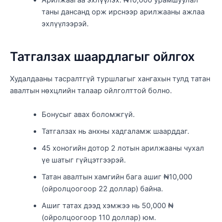
Арилжаагаа эхлүүлэх: ₦10,000 урамшуулал
таны дансанд орж ирснээр арилжааны ажлаа
эхлүүлээрэй.
Татгалзах шаардлагыг ойлгох
Худалдааны тасралтгүй туршлагыг хангахын тулд татан
авалтын нөхцлийн талаар ойлголттой болно.
Бонусыг авах боломжгүй.
Татгалзах нь анхны хадгаламж шаарддаг.
45 хоногийн дотор 2 лотын арилжааны чухал
үе шатыг гүйцэтгээрэй.
Татан авалтын хамгийн бага ашиг ₦10,000
(ойролцоогоор 22 доллар) байна.
Ашиг татах дээд хэмжээ нь 50,000 ₦
(ойролцоогоор 110 доллар) юм.