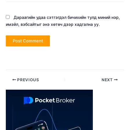
Дараагийн удаа сэтгэгдэл бичихийн тулд миний нэр,
имэйл, вэбсайтыг энэ хөтөч дээр хадгална уу.
Post
PREVIOUS
NEXT
navigation