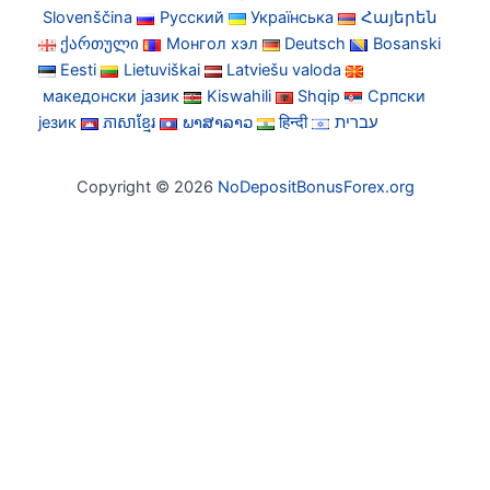
Slovenščina
Русский
Українська
Հայերեն
ქართული
Монгол хэл
Deutsch
Bosanski
Eesti
Lietuviškai
Latviešu valoda
македонски јазик
Kiswahili
Shqip
Српски
језик
ភាសាខ្មែរ
ພາສາລາວ
हिन्दी
עברית
Copyright © 2026
NoDepositBonusForex.org