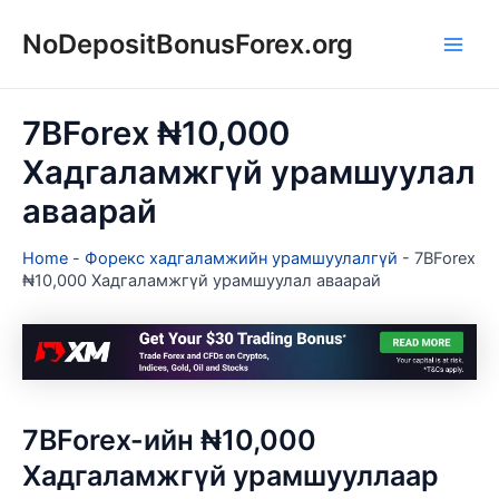
Skip
NoDepositBonusForex.org
to
Main
content
Men
7BForex ₦10,000
Хадгаламжгүй урамшуулал
аваарай
Home
-
Форекс хадгаламжийн урамшуулалгүй
-
7BForex
₦10,000 Хадгаламжгүй урамшуулал аваарай
7BForex-ийн ₦10,000
Хадгаламжгүй урамшууллаар