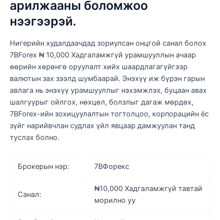
арилжааны боломжоо
нээгээрэй.
Нигерийн худалдаачдад зориулсан онцгой санал болох
7BForex ₦ 10,000 Хадгаламжгүй урамшууллын ачаар
өөрийн хөрөнгө оруулалт хийх шаардлагагүйгээр
валютын зах зээлд шумбаарай. Энэхүү иж бүрэн гарын
авлага нь энэхүү урамшууллыг нэхэмжлэх, буцаан авах
шалгуурыг ойлгох, нөхцөл, болзлыг дагаж мөрдөх,
7BForex-ийн зохицуулалтын тогтолцоо, корпорацийн ёс
зүйг нарийвчлан судлах үйл явцаар дамжуулан танд
туслах болно.
Брокерын нэр:
7ВФорекс
₦10,000 Хадгаламжгүй тавтай
Санал:
морилно уу