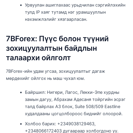
Урвуулан ашиглахаас урьдчилан сэргийлэхийн
тулд IP хаяг тутамд нэг урамшууллын
нэхэмжлэлийг хязгаарласан.
7BForex: Пүүс болон түүний
зохицуулалтын байдлын
талаархи ойлголт
7BForex-ийн удам угсаа, зохицуулалтыг дагаж
мөрдөхийг ойлгох нь маш чухал юм.
Байршил: Нигери, Лагос, Лекки-Эпе хурдны
замын дагуу, Абрахам Адесаня тойргийн эсрэг
талд байрлах А3 блок, Suite 508/509 Eastline
худалдааны цогцолбороос биднийг олоорой.
Холбоо барих: +2349038129463,
+2348066172403 дугаараар холбогдоно уу.