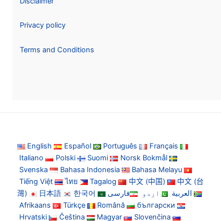
Disclaimer
Privacy policy
Terms and Conditions
English
Español
Português
Français
Italiano
Polski
Suomi
Norsk Bokmål
Svenska
Bahasa Indonesia
Bahasa Melayu
Tiếng Việt
ไทย
Tagalog
中文 (中国)
中文 (台
灣)
日本語
한국어
فارسی
اردو
العربية
Afrikaans
Türkçe
Română
български
Hrvatski
Čeština
Magyar
Slovenčina