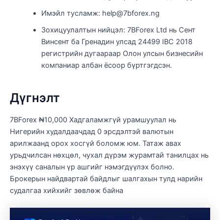
Имэйл тусламж: help@7bforex.ng
Зохицуулалтын нийцэл: 7BForex Ltd нь Сент
Винсент ба Гренадин улсад 24499 IBC 2018
регистрийн дугаараар Олон улсын бизнесийн
компаниар албан ёсоор бүртгэгдсэн.
Дүгнэлт
7BForex ₦10,000 Хадгаламжгүй урамшуулал нь
Нигерийн худалдаачдад 0 эрсдэлтэй валютын
арилжаанд орох хосгүй боломж юм. Татаж авах
урьдчилсан нөхцөл, чухал дүрэм журамтай танилцах нь
энэхүү саналын үр ашгийг нэмэгдүүлэх болно.
Брокерын найдвартай байдлыг шалгахын тулд нарийн
судалгаа хийхийг зөвлөж байна