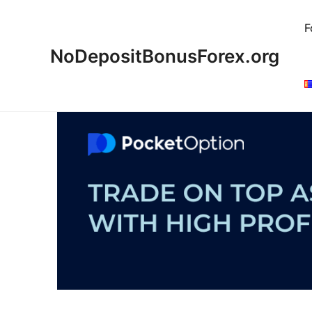
Skip
to
F
content
NoDepositBonusForex.org