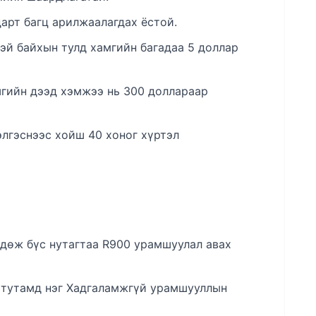
дарт багц арилжаалагдах ёстой.
эй байхын тулд хамгийн багадаа 5 доллар
гийн дээд хэмжээ нь 300 доллараар
элгэснээс хойш 40 хоног хүртэл
л
дөж бүс нутагтаа R900 урамшуулал авах
г тутамд нэг Хадгаламжгүй урамшууллын