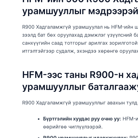
урамшууллыг мэдрээрэ
R900 Хадгаламжгүй урамшуулал нь HFM-ийн ш
зээлд бат бөх оруулахад дэмжлэг үзүүлсний б
санхүүгийн саад тотгорыг арилгах зорилгото
итгэлтэйгээр судалж, эхэндээ хөрөнгө оруула
HFM-ээс таны R900-н х
урамшууллыг баталгааж
R900 Хадгаламжгүй урамшууллыг авахын тулд 
Бүртгэлийн хуудас руу очно уу:
HFM-ий
өөрийгөө чиглүүлээрэй.
R900 урамшууллыг идэвхжүүлэх:
R90