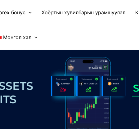
orex бонус
Хоёртын хувилбарын урамшуулал
К
Монгол хэл