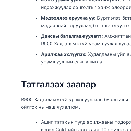
идэвхжүүлэх сонголтыг хайж олоорой
Мэдээллээ оруулна уу:
Бүртгэлээ бат
мэдээллийг оруулаад баталгаажуулах 
Дансны баталгаажуулалт:
Амжилттай 
R900 Хадгаламжгүй урамшуулал хуваа
Арилжаа эхлүүлэх:
Худалдааны үйл аж
урамшууллын санг ашигла.
Татгалзах заавар
R900 Хадгаламжгүй урамшууллаас бүрэн ашиг 
ойлгох нь маш чухал юм.
Ашиг татахын тулд арилжааны тодорхо
эсвэл Gold-ийн дор хаяж 10 арилжаа 