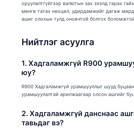
оруулалтгүйгээр валютын зах зээлд гарах га
мөнгө татах нөхцөл, удирдамжийг дагаж мөр
ашиг олохын тулд оновчтой болгох боломжтой
Нийтлэг асуулга
1. Хадгаламжгүй R900 урамшу
юу?
R900 Хадгаламжгүй урамшууллыг шууд буцаан 
урамшуулалтай арилжаагаар олсон ашгийг бу
2. Хадгаламжгүй данснаас ашг
тавьдаг вэ?