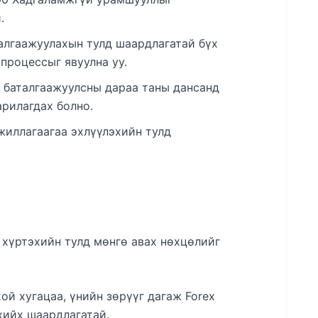
.
алгаажуулахын тулд шаардлагатай бүх
процессыг явуулна уу.
баталгаажуулсны дараа таны дансанд
рилагдах болно.
иллагаагаа эхлүүлэхийн тулд
хүртэхийн тулд мөнгө авах нөхцөлийг
й хугацаа, үнийн зөрүүг дагаж Forex
хийх шаардлагатай.