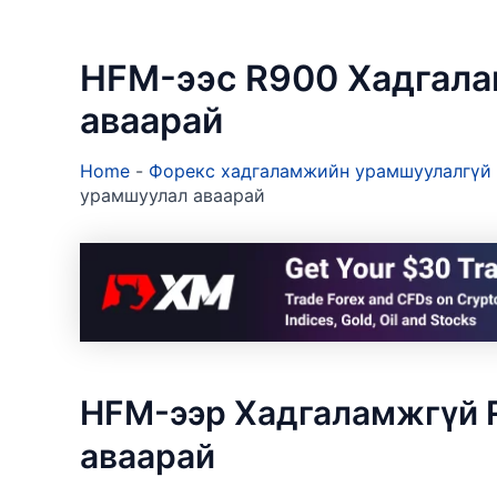
HFM-ээс R900 Хадгал
аваарай
Home
-
Форекс хадгаламжийн урамшуулалгүй
урамшуулал аваарай
HFM-ээр Хадгаламжгүй 
аваарай