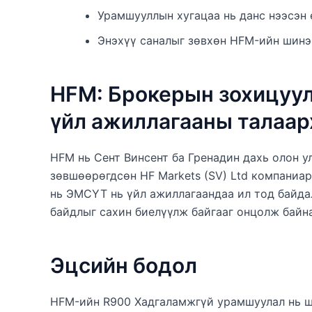
Урамшууллын хугацаа нь данс нээсэн 
Энэхүү саналыг зөвхөн HFM-ийн шинэ
HFM: Брокерын зохицуул
үйл ажиллагааны талаар
HFM нь Сент Винсент ба Гренадин дахь олон у
зөвшөөрөгдсөн HF Markets (SV) Ltd компаниар
нь ЭМСҮТ нь үйл ажиллагаандаа ил тод байда
байдлыг сахин биелүүлж байгааг онцолж байна
Эцсийн бодол
HFM-ийн R900 Хадгаламжгүй урамшуулал нь ш