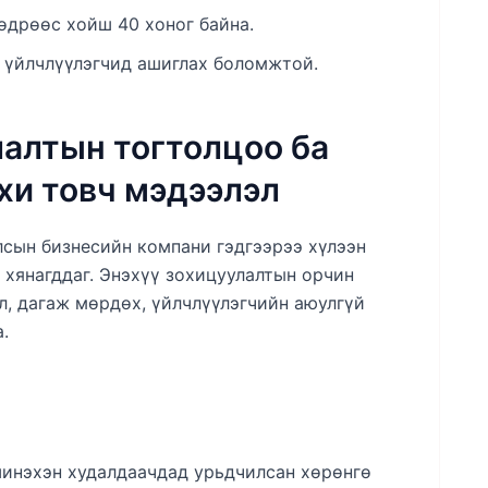
өдрөөс хойш 40 хоног байна.
 үйлчлүүлэгчид ашиглах боломжтой.
алтын тогтолцоо ба
хи товч мэдээлэл
лсын бизнесийн компани гэдгээрээ хүлээн
 хянагддаг. Энэхүү зохицуулалтын орчин
л, дагаж мөрдөх, үйлчлүүлэгчийн аюулгүй
.
инэхэн худалдаачдад урьдчилсан хөрөнгө