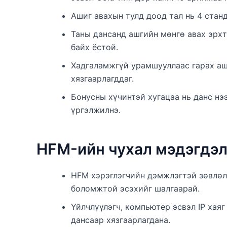
Ашиг авахын тулд доод тал нь 4 стан
Таны дансанд ашгийн мөнгө авах эрхт
байх ёстой.
Хадгаламжгүй урамшууллаас гарах аш
хязгаарлагддаг.
Бонусны хүчинтэй хугацаа нь данс нэ
үргэлжилнэ.
HFM-ийн чухал мэдэгдэ
HFM хэрэглэгчийн дэмжлэгтэй зөвлөл
боломжтой эсэхийг шалгаарай.
Үйлчлүүлэгч, компьютер эсвэл IP хая
дансаар хязгаарлагдана.