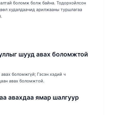
йхалтай боломж болж байна. Тодорхойлсон
двөл худалдаачид арилжааны туршлагаа
.
уллыг шууд авах боломжтой
авах боломжгүй; Гэсэн хэдий ч
цаан авах боломжтой.
аа авахдаа ямар шалгуур