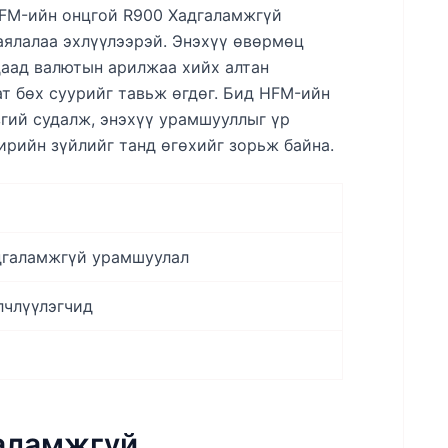
HFM-ийн онцгой R900 Хадгаламжгүй
ялалаа эхлүүлээрэй. Энэхүү өвөрмөц
даад валютын арилжаа хийх алтан
т бөх суурийг тавьж өгдөг. Бид HFM-ийн
згий судалж, энэхүү урамшууллыг үр
ирийн зүйлийг танд өгөхийг зорьж байна.
дгаламжгүй урамшуулал
лчлүүлэгчид
аламжгүй