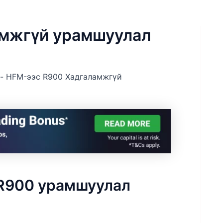
амжгүй урамшуулал
-
HFM-ээс R900 Хадгаламжгүй
R900 урамшуулал