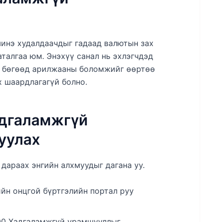
й
инэ худалдаачдыг гадаад валютын зах
аталгаа юм. Энэхүү санал нь эхлэгчдэд
й бөгөөд арилжааны боломжийг өөртөө
х шаардлагагүй болно.
адгаламжгүй
уулах
дараах энгийн алхмуудыг дагана уу.
н онцгой бүртгэлийн портал руу
0 Хадгаламжгүй урамшууллыг