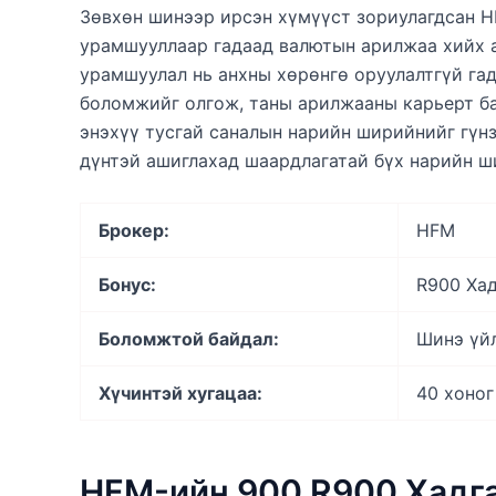
Зөвхөн шинээр ирсэн хүмүүст зориулагдсан 
урамшууллаар гадаад валютын арилжаа хийх а
урамшуулал нь анхны хөрөнгө оруулалтгүй га
боломжийг олгож, таны арилжааны карьерт ба
энэхүү тусгай саналын нарийн ширийнийг гүн
дүнтэй ашиглахад шаардлагатай бүх нарийн ш
Брокер:
HFM
Бонус:
R900 Ха
Боломжтой байдал:
Шинэ үй
Хүчинтэй хугацаа:
40 хоног
HFM-ийн 900 R900 Хадг