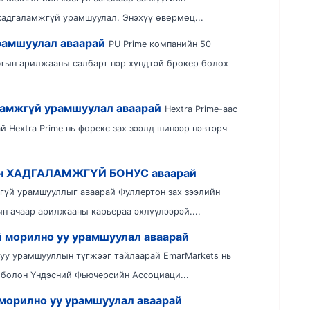
хадгаламжгүй урамшуулал. Энэхүү өвөрмөц...
рамшуулал аваарай
PU Prime компанийн 50
ын арилжааны салбарт нэр хүндтэй брокер болох
ламжгүй урамшуулал аваарай
Hextra Prime-аас
Hextra Prime нь форекс зах зээлд шинээр нэвтэрч
ын ХАДГАЛАМЖГҮЙ БОНУС аваарай
гүй урамшууллыг аваарай Фуллертон зах зээлийн
 ачаар арилжааны карьераа эхлүүлээрэй....
й морилно уу урамшуулал аваарай
уу урамшууллын түгжээг тайлаарай EmarMarkets нь
 болон Үндэсний Фьючерсийн Ассоциаци...
 морилно уу урамшуулал аваарай