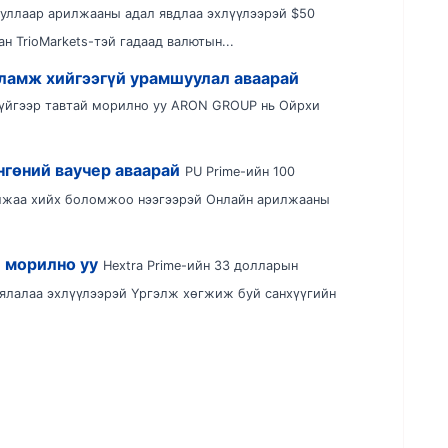
ууллаар арилжааны адал явдлаа эхлүүлээрэй $50
 TrioMarkets-тэй гадаад валютын...
ламж хийгээгүй урамшуулал аваарай
йгээр тавтай морилно уу ARON GROUP нь Ойрхи
нгөний ваучер аваарай
PU Prime-ийн 100
лжаа хийх боломжоо нээгээрэй Онлайн арилжааны
й морилно уу
Hextra Prime-ийн 33 долларын
ялалаа эхлүүлээрэй Үргэлж хөгжиж буй санхүүгийн