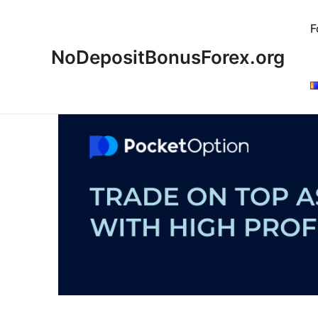
Skip
to
F
content
NoDepositBonusForex.org