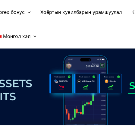
orex бонус
Хоёртын хувилбарын урамшуулал
К
Монгол хэл