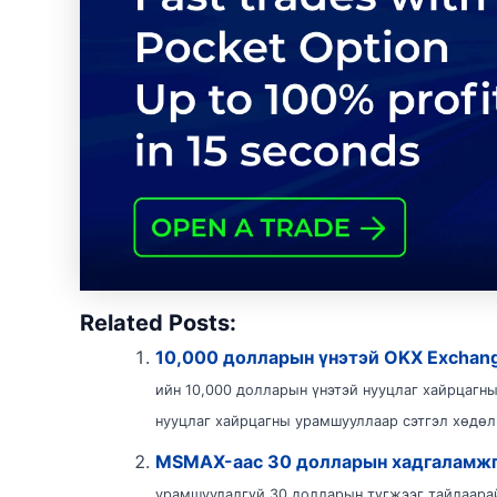
Related Posts:
10,000 долларын үнэтэй OKX Exchang
ийн 10,000 долларын үнэтэй нууцлаг хайрцагны
нууцлаг хайрцагны урамшууллаар сэтгэл хөдөлг
MSMAX-аас 30 долларын хадгаламжг
урамшуулалгүй 30 долларын түгжээг тайлаара