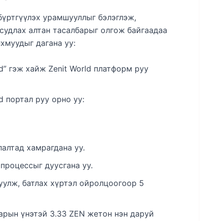
бүртгүүлэх урамшууллыг бэлэглэж,
судлах алтан тасалбарыг олгож байгаадаа
хмуудыг дагана уу:
d” гэж хайж Zenit World платформ руу
 портал руу орно уу:
лалтад хамрагдана уу.
процессыг дуусгана уу.
уулж, батлах хүртэл ойролцоогоор 5
арын үнэтэй 3.33 ZEN жетон нэн даруй