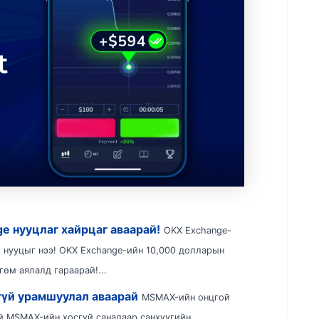
e нууцлаг хайрцаг аваарай!
OKX Exchange-
 нууцыг нээ! OKX Exchange-ийн 10,000 долларын
өм аялалд гараарай!...
үй урамшуулал аваарай
MSMAX-ийн онцгой
й MSMAX-ийн хосгүй саналаар санхүүгийн