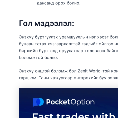
дансанд орох болно.
Гол мэдээлэл:
Энэхүү бүртгүүлэх урамшууллын нэг хэсэг бол
буцаан татах хязгаарлалттай гэдгийг ойлгох н
биржийн бүртгэлд оруулахаар төлөвлөж байга
боломжтой болно.
Энэхүү онцгой боломж бол Zenit World-тэй к
гарц юм. Таны хажуугаар өнгөрөхийг бүү зөв