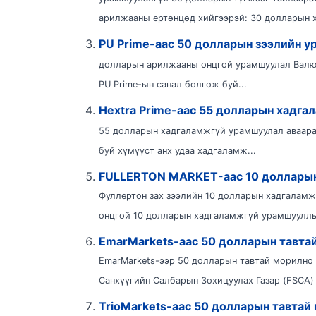
арилжааны ертөнцөд хийгээрэй: 30 долларын 
PU Prime-аас 50 долларын зээлийн у
долларын арилжааны онцгой урамшуулал Валют
PU Prime-ын санал болгож буй...
Hextra Prime-аас 55 долларын хадга
55 долларын хадгаламжгүй урамшуулал аваарай 
буй хүмүүст анх удаа хадгаламж...
FULLERTON MARKET-аас 10 доллар
Фуллертон зах зээлийн 10 долларын хадгаламж
онцгой 10 долларын хадгаламжгүй урамшууллын
EmarMarkets-аас 50 долларын тавта
EmarMarkets-ээр 50 долларын тавтай морилно 
Санхүүгийн Салбарын Зохицуулах Газар (FSCA)
TrioMarkets-аас 50 долларын тавтай