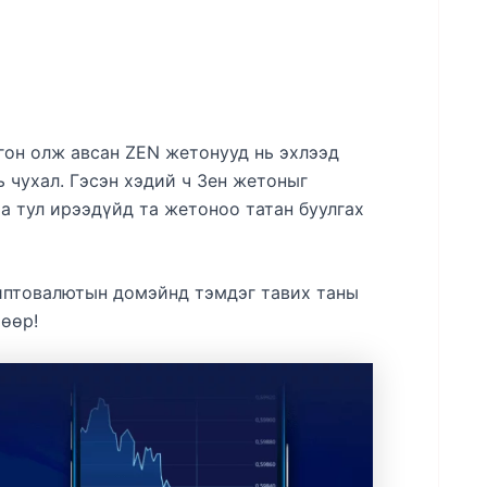
гон олж авсан ZEN жетонууд нь эхлээд
ь чухал. Гэсэн хэдий ч Зен жетоныг
а тул ирээдүйд та жетоноо татан буулгах
риптовалютын домэйнд тэмдэг тавих таны
шөөр!