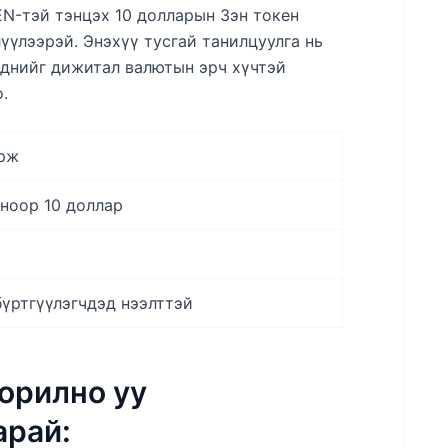
EN-тэй тэнцэх 10 долларын Зэн токен
үүлээрэй. Энэхүү тусгай танилцуулга нь
эднийг дижитал валютын эрч хүчтэй
.
ирж
ноор 10 доллар
үртгүүлэгчдэд нээлттэй
морилно уу
арай: