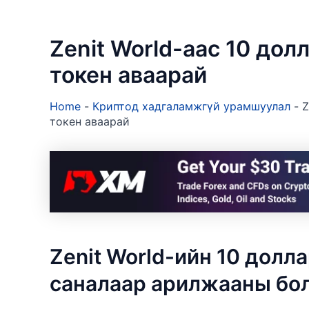
Zenit World-аас 10 дол
токен аваарай
Home
-
Криптод хадгаламжгүй урамшуулал
-
Z
токен аваарай
Zenit World-ийн 10 дол
саналаар арилжааны бо