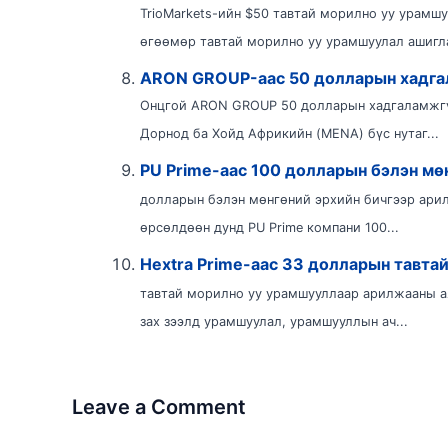
TrioMarkets-ийн $50 тавтай морилно уу урамш
өгөөмөр тавтай морилно уу урамшуулал ашиглан
ARON GROUP-аас 50 долларын хадга
Онцгой ARON GROUP 50 долларын хадгаламжгү
Дорнод ба Хойд Африкийн (MENA) бүс нутаг...
PU Prime-аас 100 долларын бэлэн мө
долларын бэлэн мөнгөний эрхийн бичгээр ари
өрсөлдөөн дунд PU Prime компани 100...
Hextra Prime-аас 33 долларын тавта
тавтай морилно уу урамшууллаар арилжааны а
зах зээлд урамшуулал, урамшууллын ач...
Leave a Comment