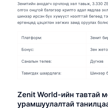
Зенитийн анхдагч орчлонд хөл тавьж, 3.330 Z
олгох онцгой бэлэгээр крипто адал явдлаа эхл
шинээр ирсэн бүх хүмүүст нээлттэй бөгөөд т
ертөнцөд цэцэглэн хөгжих замд оруулах болно
Платформ:
Зенит б
Бонус:
Зен жето
Саналын төлөв:
Дүгнэв
Тавигдах шаардлага:
Шинээр б
Zenit World-ийн тавтай 
урамшуулалтай танилца