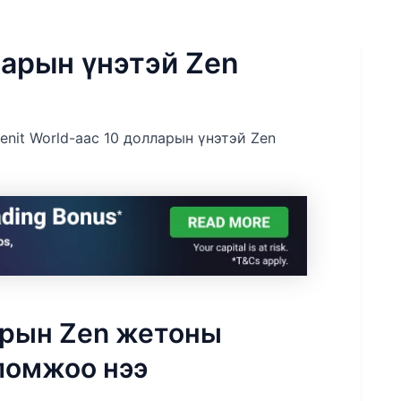
ларын үнэтэй Zen
enit World-аас 10 долларын үнэтэй Zen
ларын Zen жетоны
ломжоо нээ