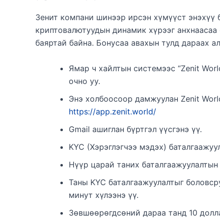
Зенит компани шинээр ирсэн хүмүүст энэхүү 
криптовалютуудын динамик хүрээг анхнаасаа 
баяртай байна. Бонусаа авахын тулд дараах ал
Ямар ч хайлтын системээс “Zenit Worl
очно уу.
Энэ холбоосоор дамжуулан Zenit World
https://app.zenit.world/
Gmail ашиглан бүртгэл үүсгэнэ үү.
KYC (Хэрэглэгчээ мэдэх) баталгаажуу
Нүүр царай таних баталгаажуулалтын 
Таны KYC баталгаажуулалтыг боловср
минут хүлээнэ үү.
Зөвшөөрөгдсөний дараа танд 10 долл