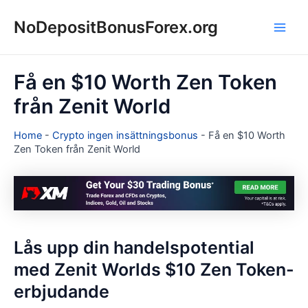
Hoppa
NoDepositBonusForex.org
till
Main
innehåll
Men
Få en $10 Worth Zen Token
från Zenit World
Home
-
Crypto ingen insättningsbonus
-
Få en $10 Worth
Zen Token från Zenit World
Lås upp din handelspotential
med Zenit Worlds $10 Zen Token-
erbjudande