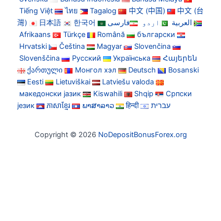
Tiếng Việt
ไทย
Tagalog
中文 (中国)
中文 (台
灣)
日本語
한국어
فارسی
اردو
العربية
Afrikaans
Türkçe
Română
български
Hrvatski
Čeština
Magyar
Slovenčina
Slovenščina
Русский
Українська
Հայերեն
ქართული
Монгол хэл
Deutsch
Bosanski
Eesti
Lietuviškai
Latviešu valoda
македонски јазик
Kiswahili
Shqip
Српски
језик
ភាសាខ្មែរ
ພາສາລາວ
हिन्दी
עברית
Copyright © 2026
NoDepositBonusForex.org