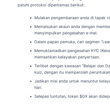
patuhi protokol diperkemas berikut:
Mulakan pengembaraan anda di tapak r
Memalsukan akaun anda dengan member
menyimpulkan pengesahan e-mel.
Dalam papan pemuka, cari segmen “Lear
Memuktamadkan pengesahan KYC (Kenal
memastikan kelayakan penyertaan.
Terlibat dengan kawasan “Belajar dan 
kuiz, dengan itu memperoleh peruntukan
Jadikan misi anda untuk menuntut kel
hari.
Selepas tuntutan, token $GX akan didep