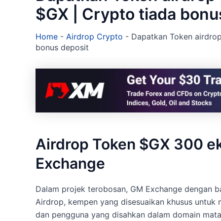
$GX | Crypto tiada bonu
Home
-
Airdrop Crypto
-
Dapatkan Token airdro
bonus deposit
Airdrop Token $GX 300 ek
Exchange
Dalam projek terobosan, GM Exchange dengan 
Airdrop, kempen yang disesuaikan khusus untuk
dan pengguna yang disahkan dalam domain mata 