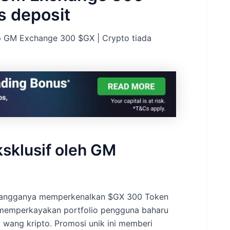
s deposit
p GM Exchange 300 $GX | Crypto tiada
sklusif oleh GM
bangganya memperkenalkan $GX 300 Token
 memperkayakan portfolio pengguna baharu
wang kripto. Promosi unik ini memberi