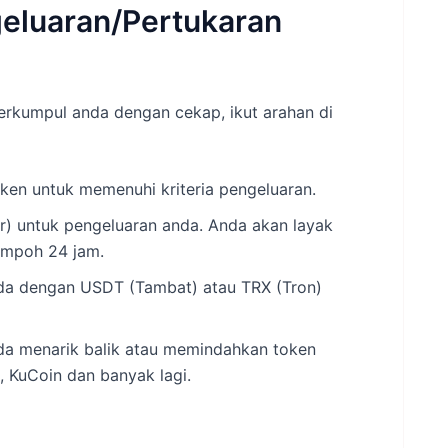
eluaran/Pertukaran
erkumpul anda dengan cekap, ikut arahan di
en untuk memenuhi kriteria pengeluaran.
) untuk pengeluaran anda. Anda akan layak
empoh 24 jam.
da dengan USDT (Tambat) atau TRX (Tron)
da menarik balik atau memindahkan token
t, KuCoin dan banyak lagi.