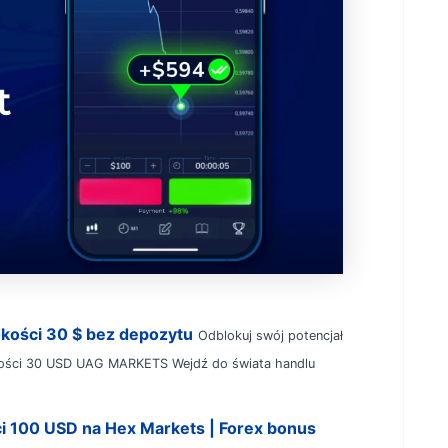
ości 30 $ bez depozytu
Odblokuj swój potencjał
okości 30 USD UAG MARKETS Wejdź do świata handlu
 100 USD na Hex Markets | Forex bonus