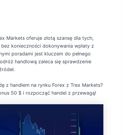
 Markets oferuje złotą szansę dla tych,
x bez konieczności dokonywania wpłaty z
żnymi poradami jest kluczem do pełnego
podróż handlową zaleca się sprawdzenie
źródeł.
ę z handlem na rynku Forex z Trex Markets?
bonus 50 $ i rozpocząć handel z przewagą!