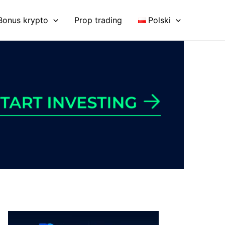
Bonus krypto
Prop trading
Polski