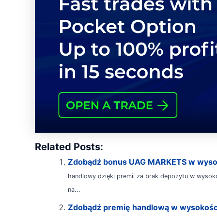
Related Posts:
Zdobądź bonus UAG MARKETS w wysok
handlowy dzięki premii za brak depozytu w wys
na...
Zdobądź premię handlową w wysokości