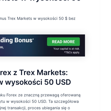
us Trex Markets w wysokości 50 $ bez
rex z Trex Markets:
 w wysokości 50 USD
ynku Forex ze znaczną przewagą oferowaną
zytu w wysokości 50 USD. Ta szczegółowa
nej transakcji, proces ubiegania się o