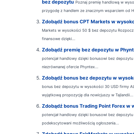
bez depozytu
Poznaj premię handlową w wyso
przygodę z handlem ze znacznym wsparciem od He
Zdobądź bonus CPT Markets w wysokoś
Markets w wysokości 50 $ bez depozytu Rozpocz
finansowe dzięki...
Zdobądź premię bez depozytu w Phynt
potencjał handlowy dzięki bonusowi bez depozyt
niezrównanej ofercie Phyntex...
Zdobądź bonus bez depozytu w wysok
bonus bez depozytu w wysokości 30 USD firmy 
wyjątkową propozycję dla nowicjuszy w Tajlandii...
Zdobądź bonus Trading Point Forex w 
potencjał handlowy dzięki bonusowi bez depozytu
podekscytowani możliwością ogłoszenia...