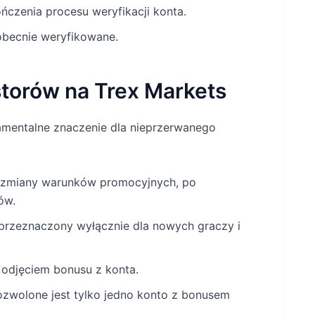
zenia procesu weryfikacji konta.
obecnie weryfikowane.
torów na Trex Markets
mentalne znaczenie dla nieprzerwanego
o zmiany warunków promocyjnych, po
ów.
 przeznaczony wyłącznie dla nowych graczy i
odjęciem bonusu z konta.
ozwolone jest tylko jedno konto z bonusem