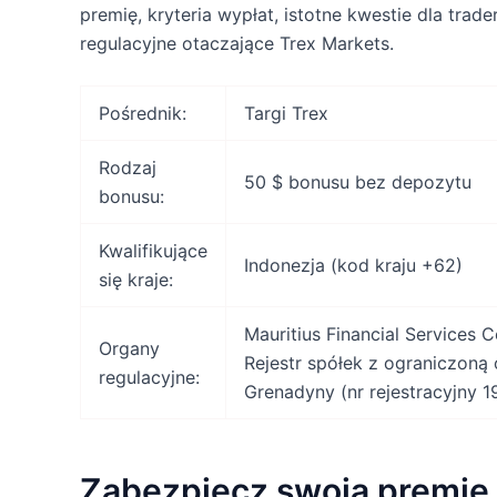
premię, kryteria wypłat, istotne kwestie dla trad
regulacyjne otaczające Trex Markets.
Pośrednik:
Targi Trex
Rodzaj
50 $ bonusu bez depozytu
bonusu:
Kwalifikujące
Indonezja (kod kraju +62)
się kraje:
Mauritius Financial Services 
Organy
Rejestr spółek z ograniczoną 
regulacyjne:
Grenadyny (nr rejestracyjny
Zabezpiecz swoją premię 