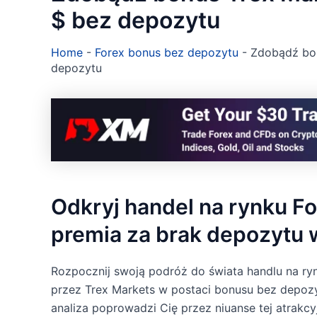
$ bez depozytu
Home
-
Forex bonus bez depozytu
-
Zdobądź bon
depozytu
Odkryj handel na rynku Fo
premia za brak depozytu
Rozpocznij swoją podróż do świata handlu na r
przez Trex Markets w postaci bonusu bez depo
analiza poprowadzi Cię przez niuanse tej atrakcyj