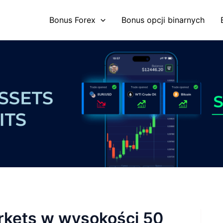
Bonus Forex
Bonus opcji binarnych
rkets w wysokości 50