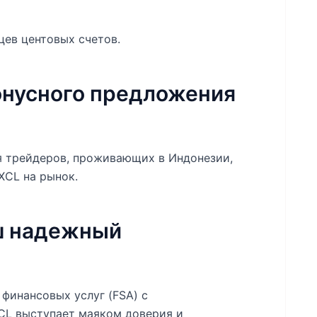
цев центовых счетов.
онусного предложения
я трейдеров, проживающих в Индонезии,
XCL на рынок.
ш надежный
финансовых услуг (FSA) с
CL выступает маяком доверия и