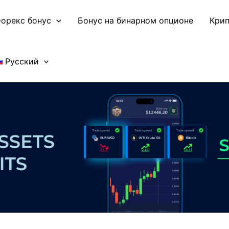
орекс бонус
Бонус на бинарном опционе
Крип
Русский