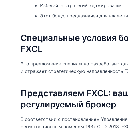
Избегайте стратегий хеджирования.
Этот бонус предназначен для владель
Специальные условия б
FXCL
Это предложение специально разработано дл
и отражает стратегическую направленность F
Представляем FXCL: ва
регулируемый брокер
В соответствии с постановлением Управления 
регистрационным номером 1637 CTD 2018, FX