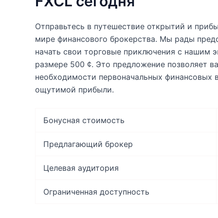
FXCL сегодня
Отправьтесь в путешествие открытий и прибы
мире финансового брокерства. Мы рады пред
начать свои торговые приключения с нашим 
размере 500 ¢. Это предложение позволяет в
необходимости первоначальных финансовых в
ощутимой прибыли.
Бонусная стоимость
Предлагающий брокер
Целевая аудитория
Ограниченная доступность