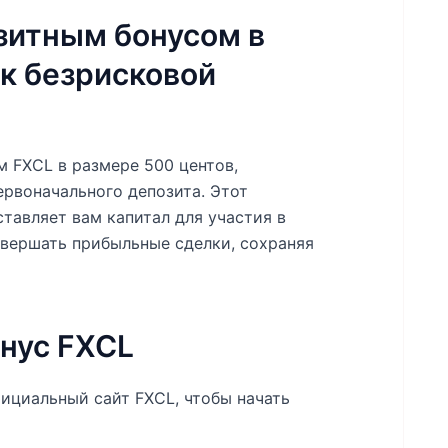
зитным бонусом в
 к безрисковой
 FXCL в размере 500 центов,
рвоначального депозита. Этот
тавляет вам капитал для участия в
овершать прибыльные сделки, сохраняя
онус FXCL
ициальный сайт FXCL, чтобы начать