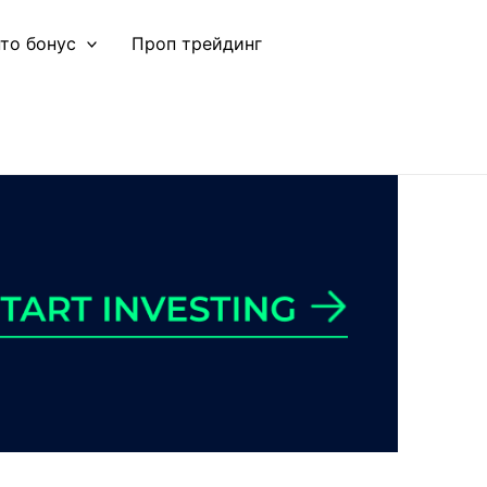
то бонус
Проп трейдинг