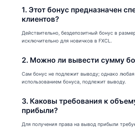
1. Этот бонус предназначен с
клиентов?
Действительно, бездепозитный бонус в разме
исключительно для новичков в FXCL.
2. Можно ли вывести сумму б
Сам бонус не подлежит выводу; однако любая 
использованием бонуса, подлежит выводу.
3. Каковы требования к объем
прибыли?
Для получения права на вывод прибыли требу