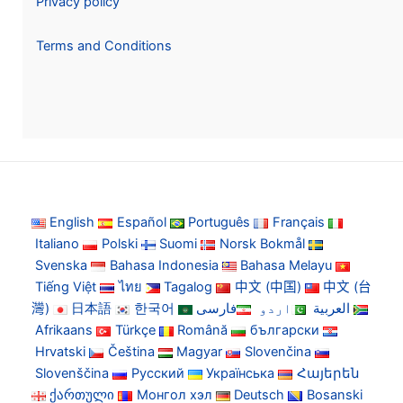
Privacy policy
Terms and Conditions
English
Español
Português
Français
Italiano
Polski
Suomi
Norsk Bokmål
Svenska
Bahasa Indonesia
Bahasa Melayu
Tiếng Việt
ไทย
Tagalog
中文 (中国)
中文 (台
灣)
日本語
한국어
فارسی
اردو
العربية
Afrikaans
Türkçe
Română
български
Hrvatski
Čeština
Magyar
Slovenčina
Slovenščina
Русский
Українська
Հայերեն
ქართული
Монгол хэл
Deutsch
Bosanski