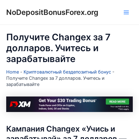
Перейти
NoDepositBonusForex.org
к
Main
содержимому
Men
Получите Changex за 7
долларов. Учитесь и
зарабатывайте
Home
-
Криптовалютный бездепозитный бонус
-
Получите Changex за 7 долларов. Учитесь и
зарабатывайте
Кампания Changex «Учись и
зарабатывай» за 7 долларов —