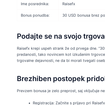
Ime posrednika:
Raisefx
Bonus ponudba:
30 USD bonusa brez pol
Podajte se na svojo trgov
Raisefx krepi uspeh strank že od prvega dne. “3
predanosti, tako novincem kot izkušenim trgovce
trgovalne dejavnosti, ne da bi morali tvegati ose
Brezhiben postopek prido
Prevzem bonusa je zelo preprost, saj vključuje ne
Registracija: Začnite s prijavo pri Raisefx