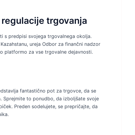
 regulacije trgovanja
ti s predpisi svojega trgovalnega okolja.
v Kazahstanu, ureja Odbor za finančni nadzor
vo platformo za vse trgovalne dejavnosti.
dstavlja fantastično pot za trgovce, da se
. Sprejmite to ponudbo, da izboljšate svoje
iček. Preden sodelujete, se prepričajte, da
nika.