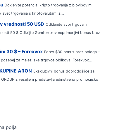
ga
Odklenite potencial kripto trgovanja z bibvipovim
svet trgovanja s kriptovalutami z...
 v vrednosti 50 USD
Odklenite svoj trgovalni
osti 50 $ Odkrijte Gemforexov neprimerljivi bonus brez
ini 30 $ – Forexvox
Forex $30 bonus brez pologa –
e posebej za malezijske trgovce oblikoval Forexvox...
SKUPINE ARON
Ekskluzivni bonus dobrodošlice za
GROUP z veseljem predstavlja edinstveno promocijsko
a polja