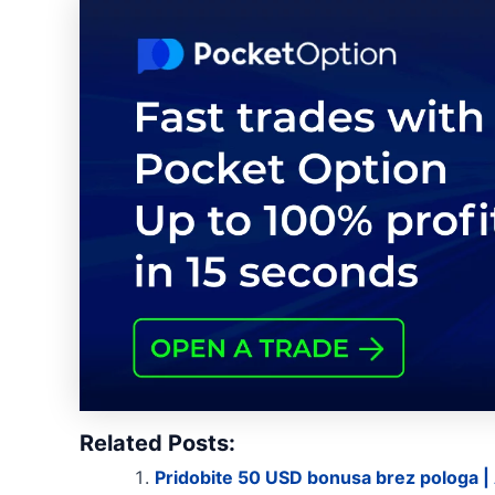
Related Posts:
Pridobite 50 USD bonusa brez pologa 