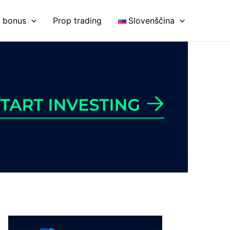
o bonus
Prop trading
Slovenščina