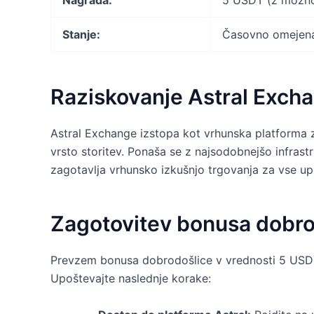
Nagrada:
5 USDT (z možno
Stanje:
Časovno omejen
Raziskovanje Astral Exch
Astral Exchange izstopa kot vrhunska platforma za 
vrsto storitev. Ponaša se z najsodobnejšo infrastr
zagotavlja vrhunsko izkušnjo trgovanja za vse up
Zagotovitev bonusa dobrod
Prevzem bonusa dobrodošlice v vrednosti 5 USDT
Upoštevajte naslednje korake: