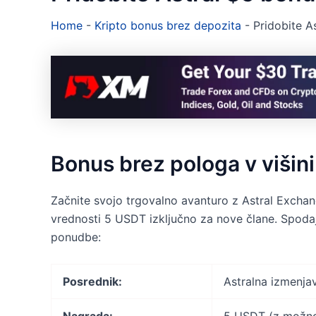
Home
-
Kripto bonus brez depozita
-
Pridobite A
Bonus brez pologa v višini
Začnite svojo trgovalno avanturo z Astral Exchan
vrednosti 5 USDT izključno za nove člane. Spodaj 
ponudbe:
Posrednik:
Astralna izmenja