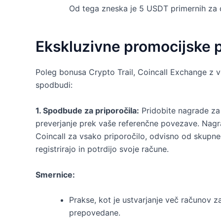
Od tega zneska je 5 USDT primernih za 
Ekskluzivne promocijske 
Poleg bonusa Crypto Trail, Coincall Exchange z v
spodbudi:
1. Spodbude za priporočila:
Pridobite nagrade za vs
preverjanje prek vaše referenčne povezave. Nagra
Coincall za vsako priporočilo, odvisno od skupnega
registrirajo in potrdijo svoje račune.
Smernice:
Prakse, kot je ustvarjanje več računov z
prepovedane.