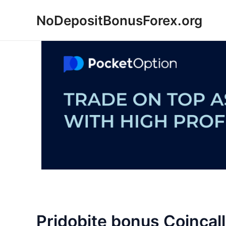
Skip
NoDepositBonusForex.org
to
content
Pridobite bonus Coincal