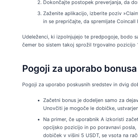
Dokončajte postopek preverjanja, da do
Zaženite aplikacijo, izberite poziv »Cl
in se prepričajte, da spremljate Coincal
Udeleženci, ki izpolnjujejo te predpogoje, bodo s
čemer bo sistem takoj sprožil trgovalno pozicijo 
Pogoji za uporabo bonusa 
Pogoji za uporabo poskusnih sredstev in dvig dob
Začetni bonus je dodeljen samo za dejavn
Unovčiti je mogoče le dobičke, ustvarje
Na primer, če uporabnik A izkoristi zače
opcijsko pozicijo in po poravnavi posla,
dobiček v višini 5 USDT, se vsota na r