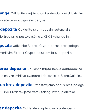
hange
Odklenite svoj trgovalni potencial z ekskluzivnim
ačnite svoj trgovalni dan, ne...
 depozita
Odklenite svoj trgovalni potencial z
 trgovalno pustolovščino z XEX Exchange in...
pozita
Odklenite Bitbrex Crypto bonus brez pologa
rimerljivim Bitbrex Crypto bonusom brez depozita.
brez depozita
Odklenite kripto bonus dobrodošlice
e na vznemirljivo avanturo kriptovalut s StormGain in...
us brez depozita
Predstavljamo bonus brez pologa
25 USD Predstavljamo vam StakingHaven, pionirsko
ez depozita
Odklenite svoj trgovalni potencial z