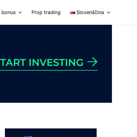
o bonus
Prop trading
Slovenščina