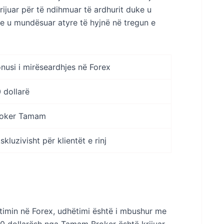
rijuar për të ndihmuar të ardhurit duke u
e u mundësuar atyre të hyjnë në tregun e
nusi i mirëseardhjes në Forex
 dollarë
roker Tamam
skluzivisht për klientët e rinj
gtimin në Forex, udhëtimi është i mbushur me