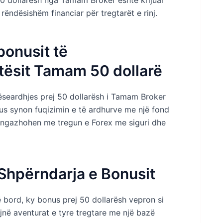
50 dollarësh nga Tamam Broker është krijuar
 rëndësishëm financiar për tregtarët e rinj.
bonusit të
tësit Tamam 50 dollarë
mirëseardhjes prej 50 dollarësh i Tamam Broker
nus synon fuqizimin e të ardhurve me një fond
 angazhohen me tregun e Forex me siguri dhe
e Shpërndarja e Bonusit
 bord, ky bonus prej 50 dollarësh vepron si
ojnë aventurat e tyre tregtare me një bazë