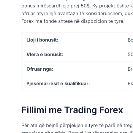
bonus mirëseardhjeje prej 50$. Ky projekt është k
ofruar atyre një avantazh të konsiderueshëm, duk
Forex me fonde shtesë në dispozicion të tyre.
Lloji i bonusit:
Bo
Vlera e bonusit:
50
Ofruar nga:
B
Pjesëmarrësit e kualifikuar:
Ek
Fillimi me Trading Forex
Për ata që bëjnë përpjekjen e tyre të parë në tre