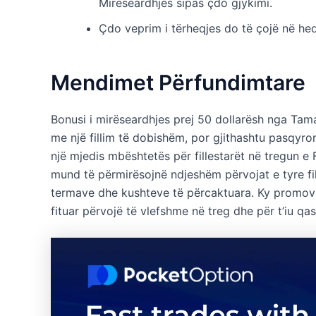
Mirëseardhjes sipas çdo gjykimi.
Çdo veprim i tërheqjes do të çojë në heq
Mendimet Përfundimtare
Bonusi i mirëseardhjes prej 50 dollarësh nga Tama
me një fillim të dobishëm, por gjithashtu pasqyr
një mjedis mbështetës për fillestarët në tregun e
mund të përmirësojnë ndjeshëm përvojat e tyre fi
termave dhe kushteve të përcaktuara. Ky promovi
fituar përvojë të vlefshme në treg dhe për t’iu qa