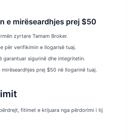
n e mirëseardhjes prej $50
tformën zyrtare Tamam Broker.
 për verifikimin e llogarisë tuaj.
ë garantuar sigurinë dhe integritetin.
ë mirëseardhjes prej $50 në llogarinë tuaj.
imit
rdrejt, fitimet e krijuara nga përdorimi i tij