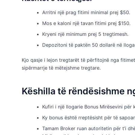
Arritni një prag fitimi minimal prej $50.
Mos e kaloni një tavan fitimi prej $150.
Kryeni një minimum prej 5 tregtimesh.
Depozitoni të paktën 50 dollarë në llogar
Kjo qasje i lejon tregtarët të përfitojnë nga fiti
sipërmarrje të mëtejshme tregtare.
Këshilla të rëndësishme 
Kufiri i një llogarie Bonus Mirësevini për
Ky bonus është rreptësisht për të sapoa
Tamam Broker ruan autoritetin për t’i dh