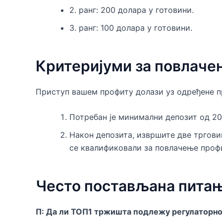
2. ранг: 200 долара у готовини.
3. ранг: 100 долара у готовини.
Критеријуми за повлаче
Приступ вашем профиту долази уз одређене п
Потребан је минимални депозит од 20
Након депозита, извршите две тргови
се квалификовали за повлачење проф
Често постављана пита
П: Да ли ТОП1 тржишта подлежу регулаторн