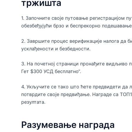
тржишта
1. Започните своје путовање регистрацијом пу
обезбеђујући брзо и беспрекорно подешавање
2. Завршите процес верификације налога да б
усклађености и безбедности.
3. На почетној страници пронађите видљиво п
Гет $300 УСД бесплатно“.
4. Укључите се тако што ћете предвидети да 
потврдите своје предвиђање. Награде са ТОП1
резултата.
Разумевање награда