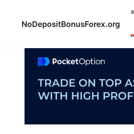
Пређи
на
Ф
садржај
NoDepositBonusForex.org