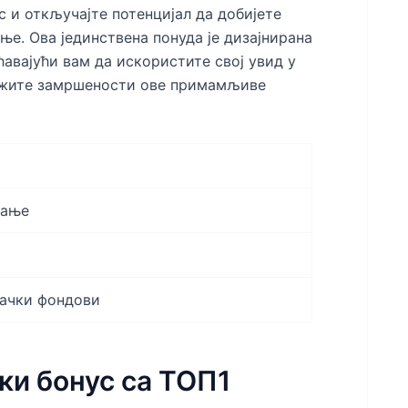
с и откључајте потенцијал да добијете
ње. Ова јединствена понуда је дизајнирана
авајући вам да искористите свој увид у
ражите замршености ове примамљиве
вање
вачки фондови
ки бонус са ТОП1