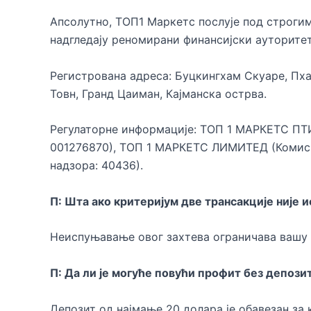
Апсолутно, ТОП1 Маркетс послује под строги
надгледају реномирани финансијски ауторитет
Регистрована адреса: Буцкингхам Скуаре, Пхас
Товн, Гранд Цаиман, Кајманска острва.
Регулаторне информације: ТОП 1 МАРКЕТС ПТИ
001276870), ТОП 1 МАРКЕТС ЛИМИТЕД (Комисиј
надзора: 40436).
П: Шта ако критеријум две трансакције није 
Неиспуњавање овог захтева ограничава вашу 
П: Да ли је могуће повући профит без депози
Депозит од најмање 20 долара је обавезан за