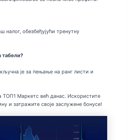
ш налог, обезбеђујући тренутну
а табели?
ључна је за пењање на ранг листи и
 ТОП1 Маркетс већ данас. Искористите
ину и затражите своје заслужене бонусе!