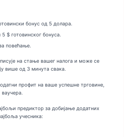
отовински бонус од 5 долара.
 5 $ готовинског бонуса.
за повећање.
писује на стање вашег налога и може се
ју више од 3 минута свака.
одатни профит на ваше успешне трговине,
 ваучера.
ајбољи предиктор за добијање додатних
најбоља учесника: