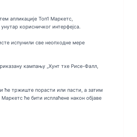
тем апликације Топ1 Маркетс,
 унутар корисничког интерфејса.
исте испунили све неопходне мере
риказану кампању „Хунт тхе Рисе-Фалл,
ли ће тржиште порасти или пасти, а затим
 Маркетс ће бити исплаћене након објаве