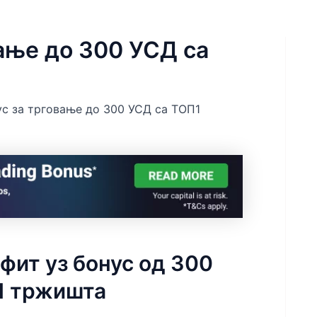
вање до 300 УСД са
ус за трговање до 300 УСД са ТОП1
фит уз бонус од 300
1 тржишта