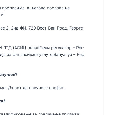
м прописима, а његово пословање
и.
е 2, 2нд ФИ, 720 Вест Баи Роад, Георге
 ЛТД (АСИЦ овлашћени регулатор – Рег:
а за финансијске услуге Вануатуа – Реф.
испуњен?
могућност да повучете профит.
та?
 квалификовање за повлачење профита.