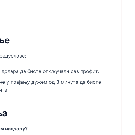
ње
редуслове:
 долара да бисте откључали сав профит.
не у трајању дужем од 3 минута да бисте
ита.
ња
ом надзору?