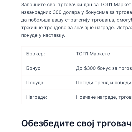
Започните свој трговачки дан са ТОП1 Маркет
изванредних 300 долара у бонусима за тргова
да побољша вашу стратегију трговања, омогућ
тржишне трендове за значајне награде. Ист
понуде у наставку.
Брокер:
ТОП1 Маркетс
Бонус:
До $300 бонус за трго
Понуда:
Погоди тренд и победи
Награде:
Новчане награде, трго
Обезбедите свој трговач