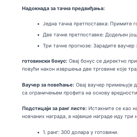
Надокнада за тачна предвиђања:
Једна тачна претпоставка: Примите г
Две тачне претпоставке: Додељен још
Три тачне прогнозе: Зарадите ваучер 
готовински бонус:
Овај бонус се директно при
повући након извршења две трговине које тра
Ваучер за повећање:
Овај ваучер примењује д
са ограничењем профита на основу вредности
Подстицаји за ранг листе:
Истакните се као н
новчаних награда, а највише награде иду три 
1. ранг: 300 долара у готовини.