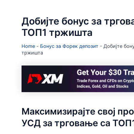
Добијте бонус за трго
ТОП1 тржишта
Home
-
Бонус за Форек депозит
-
Добијте бон
тржишта
Максимизирајте свој про
УСД за трговање са ТОП