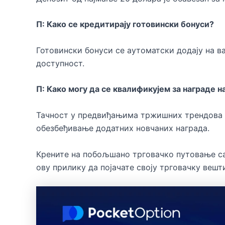
П: Како се кредитирају готовински бонуси?
Готовински бонуси се аутоматски додају на ва
доступност.
П: Како могу да се квалификујем за награде н
Тачност у предвиђањима тржишних трендова к
обезбеђивање додатних новчаних награда.
Крените на побољшано трговачко путовање са
ову прилику да појачате своју трговачку вешт